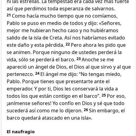
ni las estrellas. La tempestad era cada vez más fuerte
así que perdimos toda esperanza de salvarnos.
21
Como hacía mucho tiempo que no comíamos,
Pablo se puso en medio de todos y dijo: «Señores,
mejor me hubieran hecho caso y no hubiéramos
salido de la isla de Creta. Así nos habríamos evitado
este daño y esta pérdida.
22
Pero ahora les pido que
se animen. Porque ninguno de ustedes perderá la
vida, sólo se perderá el barco.
23
Anoche se me
apareció un ángel de Dios, el Dios al que sirvo y al que
pertenezco.
24
El ángel me dijo: “No tengas miedo,
Pablo. Porque tienes que presentarte ante el
emperador. Y por ti, Dios les conservará la vida a
todos los que están contigo en el barco”.
25
Por eso,
¡anímense señores! Yo confío en Dios y sé que todo
sucederá así como me lo dijeron.
26
Sin embargo, el
barco quedará atascado en una isla».
El naufragio