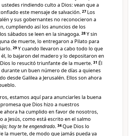
re ustedes rindiendo culto a Dios: vean que a
confiado este mensaje de salvación.
27
Los
alén y sus gobernantes no reconocieron a
n, cumpliendo así los anuncios de los
los sábados se leen en la sinagoga.
28
Y sin
lguna de muerte, lo entregaron a Pilato para
arlo.
29
Y cuando llevaron a cabo todo lo que
 él, lo bajaron del madero y lo depositaron en
Dios lo resucitó triunfante de la muerte.
31
Él
 durante un buen número de días a quienes
o desde Galilea a Jerusalén. Ellos son ahora
 pueblo.
ros, estamos aquí para anunciarles la buena
a promesa que Dios hizo a nuestros
e ahora ha cumplido en favor de nosotros,
do a Jesús, como está escrito en el salmo
hijo; hoy te he engendrado
.
34
Que Dios lo
 de la muerte, de modo que jamás pueda ya