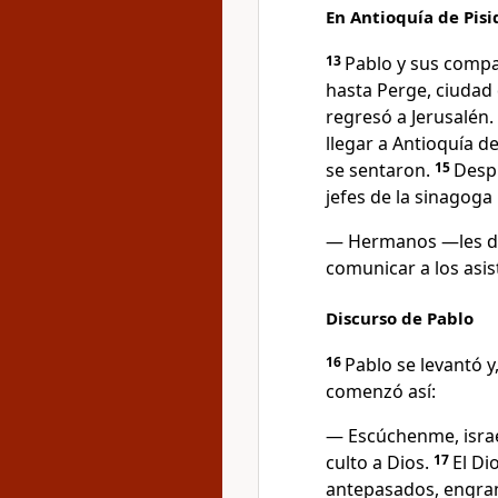
En Antioquía de Pisi
13
Pablo y sus compa
hasta Perge, ciudad d
regresó a Jerusalén.
llegar a Antioquía d
se sentaron.
15
Despu
jefes de la sinagoga 
— Hermanos —les di
comunicar a los asi
Discurso de Pablo
16
Pablo se levantó 
comenzó así:
— Escúchenme, israel
culto a Dios.
17
El Di
antepasados, engran