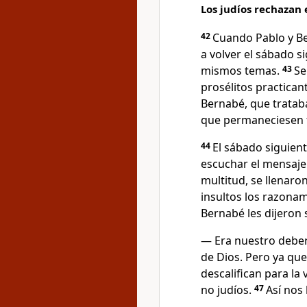
Los judíos rechazan
42
Cuando Pablo y Be
a volver el sábado s
mismos temas.
43
Se
prosélitos practica
Bernabé, que tratab
que permaneciesen fi
44
El sábado siguient
escuchar el mensaje 
multitud, se llenaro
insultos los razonam
Bernabé les dijeron 
— Era nuestro deber
de Dios. Pero ya qu
descalifican para la
no judíos.
47
Así nos 