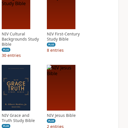
NIV Cultural
NIV First-Century
Backgrounds Study
Study Bible
Bible
PLUS
8
entries
PLUS
30
entries
NIV Grace and
NIV Jesus Bible
Truth Study Bible
PLUS
2
entries
PLUS