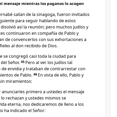
 el mensaje mientras los paganos lo acogen
rnabé salían de la sinagoga, fueron invitados
iguiente para seguir hablando de estos
 disolvió así la reunión; pero muchos judíos y
ntes continuaron en compañía de Pablo y
an de convencerlos con sus exhortaciones a
eles al don recibido de Dios.
e se congregó casi toda la ciudad para
del Señor.
45
Pero al ver los judíos tal
n de envidia y trataban de contrarrestar con
ientos de Pablo.
46
En vista de ello, Pablo y
sin miramientos:
 anunciarles primero a ustedes el mensaje
e lo rechazan y ustedes mismos se
 vida eterna, nos dedicaremos de lleno a los
lo ha indicado el Señor: