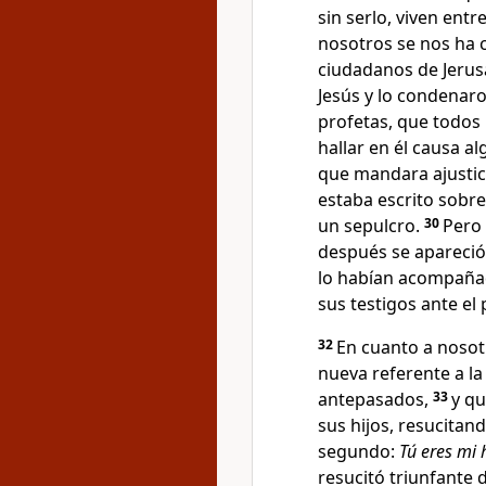
sin serlo, viven ent
nosotros se nos ha 
ciudadanos de Jerus
Jesús y lo condenaro
profetas, que todos 
hallar en él causa a
que mandara ajustici
estaba escrito sobre
un sepulcro.
30
Pero 
después se apareció
lo habían acompañad
sus testigos ante el
32
En cuanto a nosot
nueva referente a l
antepasados,
33
y qu
sus hijos, resucitan
segundo:
Tú eres mi 
resucitó triunfante