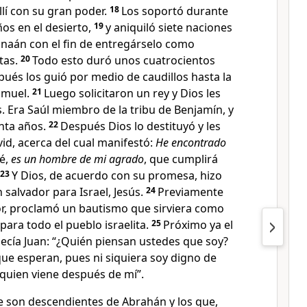
llí con su gran poder.
18
Los soportó durante
os en el desierto,
19
y aniquiló siete naciones
Canaán con el fin de entregárselo como
tas.
20
Todo esto duró unos cuatrocientos
ués los guió por medio de caudillos hasta la
amuel.
21
Luego solicitaron un rey y Dios les
is. Era Saúl miembro de la tribu de Benjamín, y
nta años.
22
Después Dios lo destituyó y les
id, acerca del cual manifestó:
He encontrado
sé,
es un hombre de mi agrado
, que cumplirá
23
Y Dios, de acuerdo con su promesa, hizo
n salvador para Israel, Jesús.
24
Previamente
r, proclamó un bautismo que sirviera como
para todo el pueblo israelita.
25
Próximo ya el
 decía Juan: “¿Quién piensan ustedes que soy?
ue esperan, pues ni siquiera soy digno de
 quien viene después de mí”.
 son descendientes de Abrahán y los que,