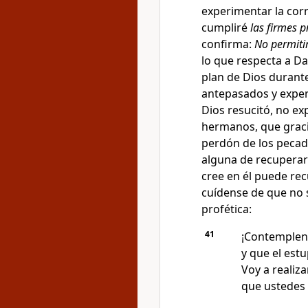
experimentar la corr
cumpliré
las firmes 
confirma:
No permitir
lo que respecta a Da
plan de Dios durante 
antepasados y exper
Dios resucitó, no ex
hermanos, que gracia
perdón de los pecado
alguna de recuperar 
cree en él puede re
cuídense de que no 
profética:
41
¡Contemplen 
y que el est
Voy a realiza
que ustedes 