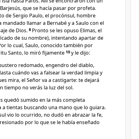
 isla hasta Pafos. Allí se encontraron con un
arjesús, que se hacía pasar por profeta.
ito de Sergio Paulo, el procónsul, hombre
ía mandado llamar a Bernabé y a Saulo con el
aje de Dios.
8
Pronto se les opuso Elimas, el
ificado de su nombre), intentando apartar de
Por lo cual, Saulo, conocido también por
ritu Santo, lo miró fijamente
10
y le dijo:
ustero redomado, engendro del diablo,
asta cuándo vas a falsear la verdad limpia y
es mira, el Señor va a castigarte: te dejará
n tiempo no verás la luz del sol.
as quedó sumido en la más completa
a a tientas buscando una mano que lo guiara.
l vio lo ocurrido, no dudó en abrazar la fe,
esionado por lo que se le había enseñado