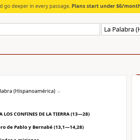
d go deeper in every passage.
Plans start under $6/mont
La Palabra 
alabra (Hispanoamérica)
TA LOS CONFINES DE LA TIERRA (13—28)
ero de Pablo y Bernabé (13,1—14,28)