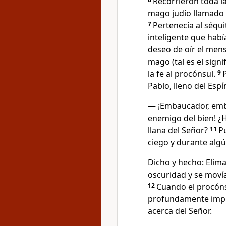
Recorrieron toda la
mago judío llamado B
7
Pertenecía al séqu
inteligente que hab
deseo de oír el mens
mago (tal es el sign
la fe al procónsul.
9
Pablo, lleno del Espí
— ¡Embaucador, emb
enemigo del bien! ¿H
llana del Señor?
11
Pu
ciego y durante algú
Dicho y hecho: Elim
oscuridad y se moví
12
Cuando el procónsu
profundamente impr
acerca del Señor.