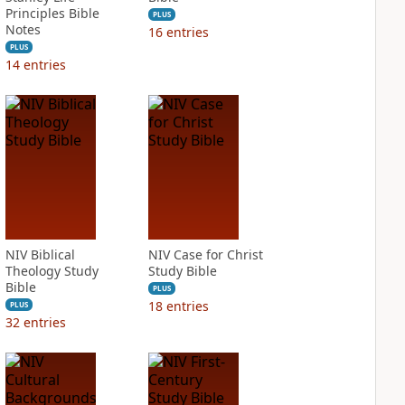
Principles Bible
PLUS
Notes
16
entries
PLUS
14
entries
NIV Biblical
NIV Case for Christ
Theology Study
Study Bible
Bible
PLUS
18
entries
PLUS
32
entries