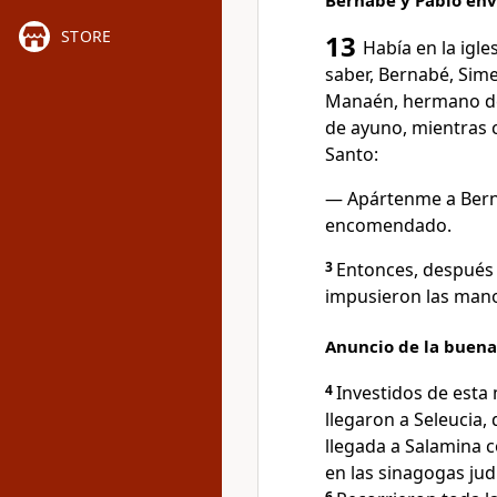
Bernabé y Pablo env
STORE
13
Había en la igle
saber, Bernabé, Sim
Manaén, hermano de 
de ayuno, mientras ce
Santo:
— Apártenme a Berna
encomendado.
3
Entonces, después 
impusieron las mano
Anuncio de la buena
4
Investidos de esta 
llegaron a Seleucia
llegada a Salamina 
en las sinagogas jud
6