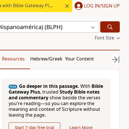
h
with Bible Gateway Plus.
LOG IN/SIGN UP
(Hispanoamérica) (BLPH)
Font Size
Resources
Hebrew/Greek
Your Content
Go deeper in this passage.
With
Bible
PLUS
Gateway Plus
, trusted
Study Bible notes
and commentary
show beside the verses
you're reading—so you can explore the
meaning and context of Scripture without
leaving the page.
Start 7-day free trial
Learn More