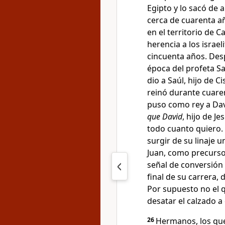
Egipto y lo sacó de a
cerca de cuarenta añ
en el territorio de 
herencia a los israeli
cincuenta años. Desp
época del profeta S
dio a Saúl, hijo de C
reinó durante cuare
puso como rey a Dav
que David
, hijo de Je
todo cuanto quiero.
surgir de su linaje u
Juan, como precurso
señal de conversión 
final de su carrera,
Por supuesto no el q
desatar el calzado a
26
Hermanos, los que