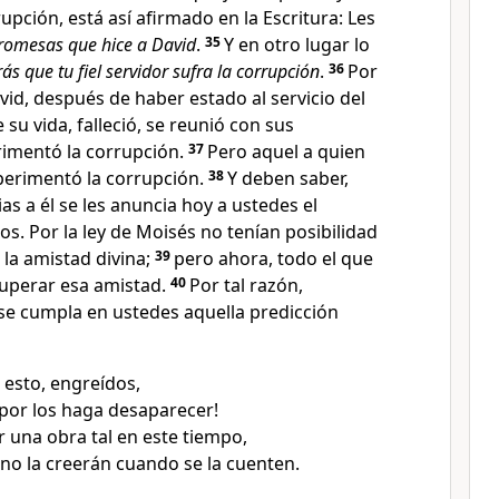
upción, está así afirmado en la Escritura: Les
promesas que hice a David
.
35
Y en otro lugar lo
ás que tu fiel servidor sufra la corrupción
.
36
Por
vid, después de haber estado al servicio del
su vida, falleció, se reunió con sus
imentó la corrupción.
37
Pero aquel a quien
perimentó la corrupción.
38
Y deben saber,
s a él se les anuncia hoy a ustedes el
s. Por la ley de Moisés no tenían posibilidad
la amistad divina;
39
pero ahora, todo el que
cuperar esa amistad.
40
Por tal razón,
se cumpla en ustedes aquella predicción
esto, engreídos,
upor los haga desaparecer!
r una obra tal en este tiempo,
no la creerán cuando se la cuenten.