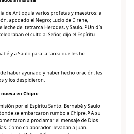
iados a misionar
sia de Antioquía varios profetas y maestros; a
eón, apodado el Negro; Lucio de Cirene,
leche del tetrarca Herodes, y Saulo.
2
Un día
lebraban el culto al Señor, dijo el Espíritu
bé y a Saulo para la tarea que les he
de haber ayunado y haber hecho oración, les
s y los despidieron.
 nueva en Chipre
misión por el Espíritu Santo, Bernabé y Saulo
, donde se embarcaron rumbo a Chipre.
5
A su
comenzaron a proclamar el mensaje de Dios
ías. Como colaborador llevaban a Juan.