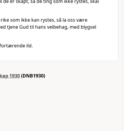
i de er skapt, så de ting som ikke rystes, skal
t rike som ikke kan rystes, så la oss være
ed tjene Gud til hans velbehag, med blygsel
fortærende ild.
skap 1930
(DNB1930)