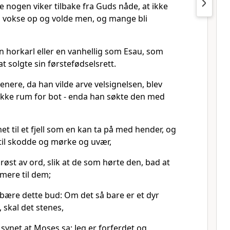
ke nogen viker tilbake fra Guds nåde, at ikke
al vokse op og volde men, og mange bli
n horkarl eller en vanhellig som Esau, som
t solgte sin førstefødselsrett.
senere, da han vilde arve velsignelsen, blev
t ikke rum for bot - enda han søkte den med
et til et fjell som en kan ta på med hender, og
 til skodde og mørke og uvær,
 røst av ord, slik at de som hørte den, bad at
 mere til dem;
 bære dette bud: Om det så bare er et dyr
, skal det stenes,
r synet at Moses sa: Jeg er forferdet og