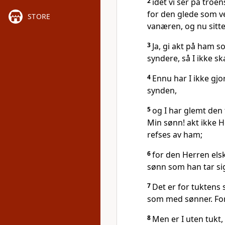
2
idet vi ser på tro
for den glede som ve
STORE
vanæren, og nu sitte
3
Ja, gi akt på ham s
syndere, så I ikke ska
4
Ennu har I ikke gjo
synden,
5
og I har glemt den 
Min sønn! akt ikke H
refses av ham;
6
for den Herren els
sønn som han tar sig
7
Det er for tuktens 
som med sønner. For
8
Men er I uten tukt, 