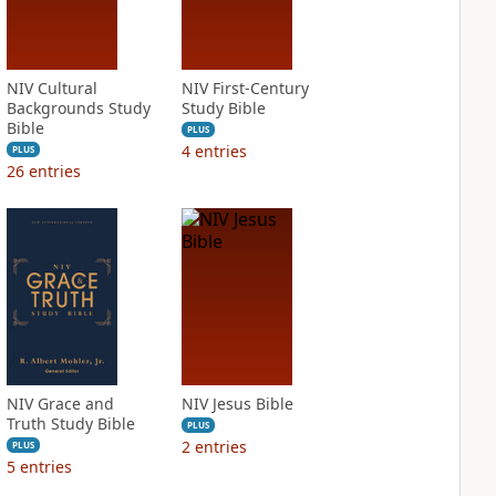
NIV Cultural
NIV First-Century
Backgrounds Study
Study Bible
Bible
PLUS
4
entries
PLUS
26
entries
NIV Grace and
NIV Jesus Bible
Truth Study Bible
PLUS
2
entries
PLUS
5
entries