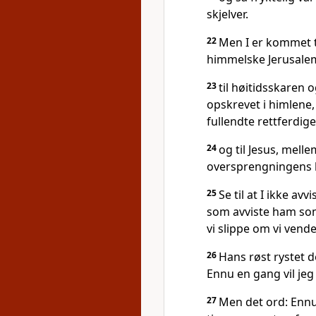
skjelver.
22
Men I er kommet t
himmelske Jerusalem
23
til høitidsskaren
opskrevet i himlene,
fullendte rettferdige
24
og til Jesus, mell
oversprengningens b
25
Se til at I ikke av
som avviste ham som
vi slippe om vi vend
26
Hans røst rystet 
Ennu en gang vil je
27
Men det ord: Ennu 