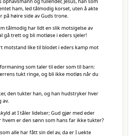
ens ophavsmann og fullender, Jesus, han som
ntet ham, led tålmodig korset, uten å akte
r på høire side av Guds trone.
om tålmodig har lidt en slik motsigelse av
l gå trett og bli motløse i eders sjeler!
rt motstand like til blodet i eders kamp mot
formaning som taler til eder som til barn:
errens tukt ringe, og bli ikke motløs når du
ker, den tukter han, og han hudstryker hver
 av.
skyld at I tåler lidelser; Gud gjør med eder
 hvem er den sønn som hans far ikke tukter?
som alle har fått sin del av, da er I uekte