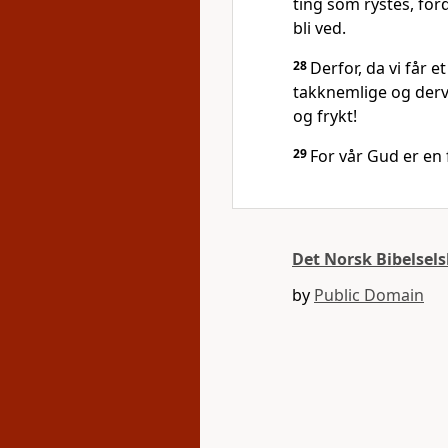
ting som rystes, ford
bli ved.
28
Derfor, da vi får e
takknemlige og derv
og frykt!
29
For vår Gud er en 
Det Norsk Bibelsel
by
Public Domain