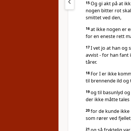
15
Og gi akt på at ik
nogen bitter rot sk
smittet ved den,
16
at ikke nogen er e
for en eneste rett ma
17
I vet jo at han og 
avvist - for han fan
tårer.
18
For I er ikke komm
til brennende ild og
19
og til basunlyd og
der ikke måtte tales
20
for de kunde ikke
som rører ved fjellet
21
og så fryktelig va