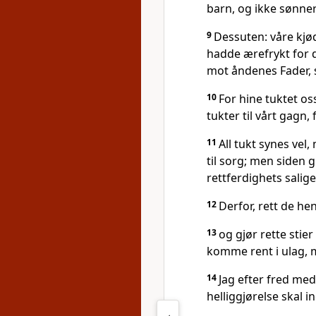
barn, og ikke sønner
9
Dessuten: våre kjød
hadde ærefrykt for 
mot åndenes Fader, s
10
For hine tuktet os
tukter til vårt gagn, 
11
All tukt synes vel
til sorg; men siden 
rettferdighets salige
12
Derfor, rett de h
13
og gjør rette stier
komme rent i ulag, m
14
Jag efter fred med 
helliggjørelse skal 