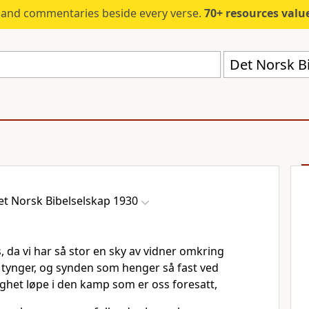
s and commentaries beside every verse.
70+ resources valued at $5,
Det Norsk B
et Norsk Bibelselskap 1930
s, da vi har så stor en sky av vidner omkring
 tynger, og synden som henger så fast ved
ghet løpe i den kamp som er oss foresatt,