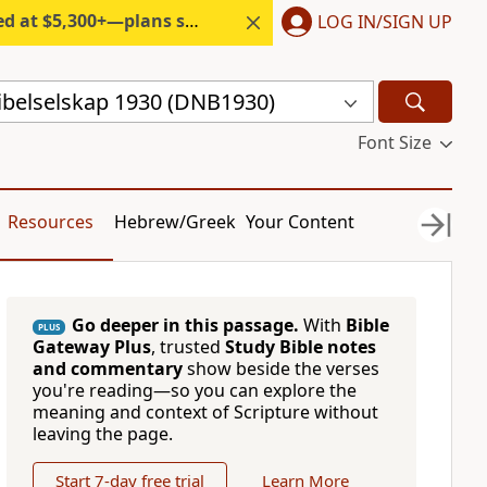
300+—plans start under $6/month.
LOG IN/SIGN UP
ibelselskap 1930 (DNB1930)
Font Size
Resources
Hebrew/Greek
Your Content
Go deeper in this passage.
With
Bible
PLUS
Gateway Plus
, trusted
Study Bible notes
and commentary
show beside the verses
you're reading—so you can explore the
meaning and context of Scripture without
leaving the page.
Start 7-day free trial
Learn More