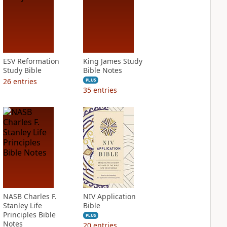
ESV Reformation
King James Study
Study Bible
Bible Notes
26
entries
PLUS
35
entries
NASB Charles F.
NIV Application
Stanley Life
Bible
Principles Bible
PLUS
Notes
20
entries