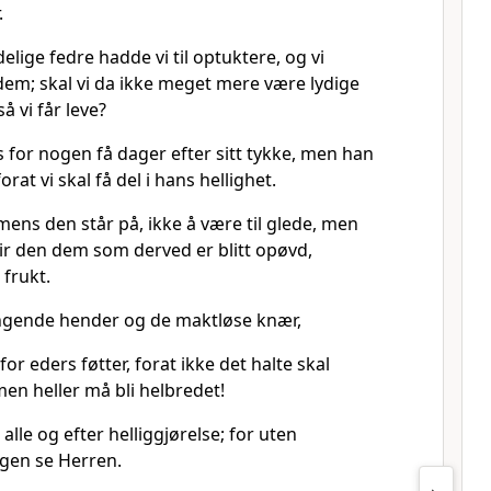
.
elige fedre hadde vi til optuktere, og vi
dem; skal vi da ikke meget mere være lydige
å vi får leve?
s for nogen få dager efter sitt tykke, men han
forat vi skal få del i hans hellighet.
, mens den står på, ikke å være til glede, men
gir den dem som derved er blitt opøvd,
 frukt.
engende hender og de maktløse knær,
 for eders føtter, forat ikke det halte skal
en heller må bli helbredet!
alle og efter helliggjørelse; for uten
ingen se Herren.