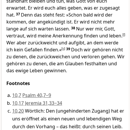
standhaft bleiben und tun, was Gott von euch
erwartet. Er wird euch alles geben, was er zugesagt
hat.
37
Denn das steht fest: »Schon bald wird der
kommen, der angekündigt ist. Er wird nicht mehr
lange auf sich warten lassen.
38
Nur wer mir, Gott,
vertraut, wird meine Anerkennung finden und leben.
[
f
]
Wer aber zurückweicht und aufgibt, an dem werde
ich kein Gefallen finden.«
[
g
]
39
Doch wir gehören nicht
zu denen, die zurückweichen und verloren gehen. Wir
gehören zu denen, die am Glauben festhalten und
das ewige Leben gewinnen.
Footnotes
10,7
Psalm 40,7‒9
10,17
Jeremia 31,33‒34
10,20
Wörtlich: Den (ungehinderten Zugang) hat er
uns eröffnet als einen neuen und lebendigen Weg
durch den Vorhang – das heißt: durch seinen Leib.