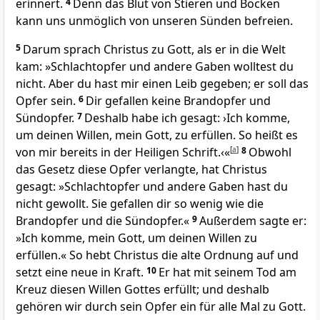
erinnert.
4
Denn das Blut von Stieren und Böcken
kann uns unmöglich von unseren Sünden befreien.
5
Darum sprach Christus zu Gott, als er in die Welt
kam: »Schlachtopfer und andere Gaben wolltest du
nicht. Aber du hast mir einen Leib gegeben; er soll das
Opfer sein.
6
Dir gefallen keine Brandopfer und
Sündopfer.
7
Deshalb habe ich gesagt: ›Ich komme,
um deinen Willen, mein Gott, zu erfüllen. So heißt es
von mir bereits in der Heiligen Schrift.‹«
[
a
]
8
Obwohl
das Gesetz diese Opfer verlangte, hat Christus
gesagt: »Schlachtopfer und andere Gaben hast du
nicht gewollt. Sie gefallen dir so wenig wie die
Brandopfer und die Sündopfer.«
9
Außerdem sagte er:
»Ich komme, mein Gott, um deinen Willen zu
erfüllen.« So hebt Christus die alte Ordnung auf und
setzt eine neue in Kraft.
10
Er hat mit seinem Tod am
Kreuz diesen Willen Gottes erfüllt; und deshalb
gehören wir durch sein Opfer ein für alle Mal zu Gott.