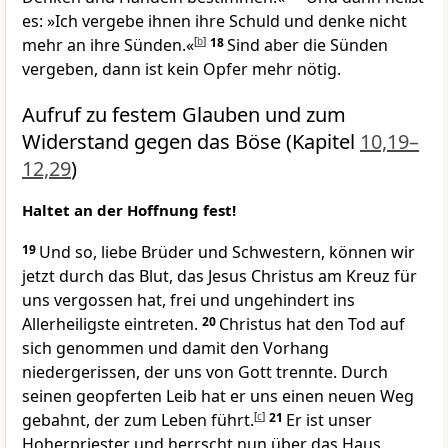
es: »Ich vergebe ihnen ihre Schuld und denke nicht
mehr an ihre Sünden.«
[
b
]
18
Sind aber die Sünden
vergeben, dann ist kein Opfer mehr nötig.
Aufruf zu festem Glauben und zum
Widerstand gegen das Böse (Kapitel
10,19–
12,29
)
Haltet an der Hoffnung fest!
19
Und so, liebe Brüder und Schwestern, können wir
jetzt durch das Blut, das Jesus Christus am Kreuz für
uns vergossen hat, frei und ungehindert ins
Allerheiligste eintreten.
20
Christus hat den Tod auf
sich genommen und damit den Vorhang
niedergerissen, der uns von Gott trennte. Durch
seinen geopferten Leib hat er uns einen neuen Weg
gebahnt, der zum Leben führt.
[
c
]
21
Er ist unser
Hoherpriester und herrscht nun über das Haus