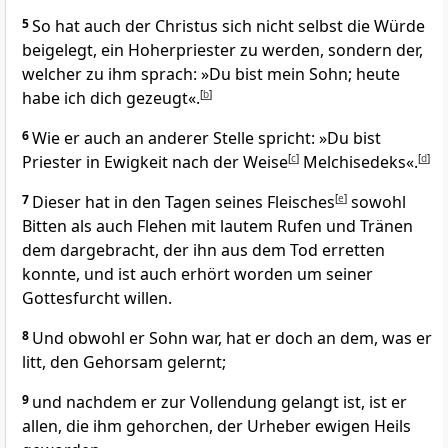
5
So hat auch der Christus sich nicht selbst die Würde
beigelegt, ein Hoherpriester zu werden, sondern der,
welcher zu ihm sprach: »Du bist mein Sohn; heute
habe ich dich gezeugt«.
[
b
]
6
Wie er auch an anderer Stelle spricht: »Du bist
Priester in Ewigkeit nach der Weise
[
c
]
Melchisedeks«.
[
d
]
7
Dieser hat in den Tagen seines Fleisches
[
e
]
sowohl
Bitten als auch Flehen mit lautem Rufen und Tränen
dem dargebracht, der ihn aus dem Tod erretten
konnte, und ist auch erhört worden um seiner
Gottesfurcht willen.
8
Und obwohl er Sohn war, hat er doch an dem, was er
litt, den Gehorsam gelernt;
9
und nachdem er zur Vollendung gelangt ist, ist er
allen, die ihm gehorchen, der Urheber ewigen Heils