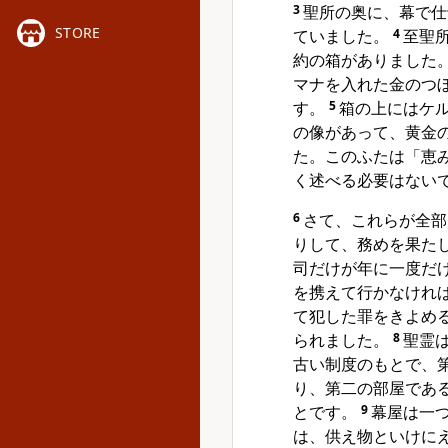
3
聖所の奥に、幕で仕
STORE
ていました。
4
至聖
約の箱がありました
マナを入れた金のつ
す。
5
箱の上にはケ
の像があって、黄金
た。このふたは「恵
く述べる必要はない
6
さて、これらが全部
りして、務めを果た
司だけが年に一度だ
を携えて行かなけれ
て犯した罪をきよめ
られました。
8
聖霊
古い制度のもとで、
り、第二の部屋であ
とです。
9
幕屋は一
は、供え物といけに