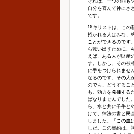
それは、一つの罪も
自分を喜んで神にさ
です。
15
キリストは、この
招かれる人はみな、
ことができるのです
ら救い出すために、
えば、ある人が財産
す。しかし、その被
に手をつけられませ
なるのです。その人
のでも、どうするこ
も、効力を発揮する
ばなりませんでした
ら、水と共に子牛と
けて、律法の書と民
しました。「この血
しだ。この契約は、