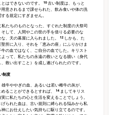
ことはできないのです。
10
古い制度は、もっと
が用意されるまで課せられた、飲み食いや体の洗
関する規定にすぎません。
に私たちのものとなった、すぐれた制度の大祭司
。そして、人間やこの世の手を借りる必要のな
全な、天の幕屋に入られました。
12
しかも、た
至聖所に入り、それを「恵みの座」にふりかけま
子牛の血ではなく、ご自分の血でした。キリスト
によって、私たちの永遠の救いとなる贖い（身代
し、救い出すこと）を成し遂げられたのです。
い制度
、雄牛ややぎの血、あるいは若い雌牛の灰が、
よめることができるとすれば、
14
ましてキリス
確実に私たちの心と生活を変えることでしょう。
さげられた血は、古い規則に縛られる悩みから私
る神にお仕えしたい気持ちに駆り立てるのです。