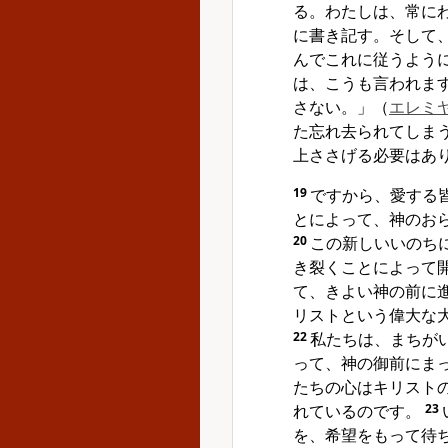
る。わたしは、常に
に書き記す。そして
んでこれに従うよう
は、こうも言われま
さない。」
（
エレミヤ
た忘れ去られてしま
上ささげる必要はあ
19
ですから、愛する
とによって、神のお
20
この新しいいのち
き裂くことによって
て、きよい神の前に
リストという偉大な
22
私たちは、まちが
って、神の御前にま
たちの心はキリスト
れているのです。
23
を、希望をもって待