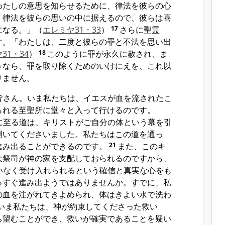
わたしの意思を知らせるために、律法を彼らの心
、律法を彼らの思いの中に据えるので、彼らは喜
になる。」
（
エレミヤ31・33
）
17
さらに聖霊
す。「わたしは、二度と彼らの罪と不法を思い出
31・34
）
18
このように罪が永久に赦され、ま
うなら、罪を取り除くためのいけにえを、これ以
りません。
皆さん。いま私たちは、イエスが血を流されたこ
られる至聖所に堂々と入って行けるのです。
に至る道は、キリストがご自分の体という幕を引
開いてくださいました。私たちはこの道を通っ
進み出ることができるのです。
21
また、このキ
大祭司が神の家を支配しておられるのですから、
いなく受け入れられるという確信と真実な心をも
っすぐ進み出ようではありませんか。すでに、私
の血を注がれてきよめられ、体はきよい水で洗わ
いま私たちは、神が約束してくださった救い
ち望むことができ、救いが確実であることを疑い