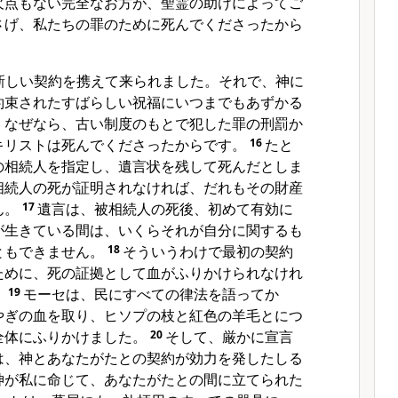
欠点もない完全なお方が、聖霊の助けによってご
さげ、私たちの罪のために死んでくださったから
新しい契約を携えて来られました。それで、神に
約束されたすばらしい祝福にいつまでもあずかる
。なぜなら、古い制度のもとで犯した罪の刑罰か
キリストは死んでくださったからです。
16
たと
の相続人を指定し、遺言状を残して死んだとしま
相続人の死が証明されなければ、だれもその財産
ん。
17
遺言は、被相続人の死後、初めて有効に
が生きている間は、いくらそれが自分に関するも
ともできません。
18
そういうわけで最初の契約
ために、死の証拠として血がふりかけられなけれ
。
19
モーセは、民にすべての律法を語ってか
やぎの血を取り、ヒソプの枝と紅色の羊毛とにつ
全体にふりかけました。
20
そして、厳かに宣言
は、神とあなたがたとの契約が効力を発したしる
神が私に命じて、あなたがたとの間に立てられた