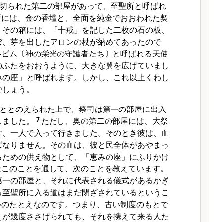
切られた第二の部屋があって、至聖所と呼ばれ
所には、金の香壇と、全面を純金でおおわれた契
。その箱には、「十戒」を記した二枚の石の板、
ぼ、芽を出したアロンの杖が納めてあったので
ルビム〔神の栄光の守護者たち〕と呼ばれる天使
のふたをおおうように、大きな翼を広げていまし
みの座」と呼ばれます。しかし、これ以上くわし
でしょう。
ととのえられた上で、祭司は第一の部屋に出入
しました。
7
ただし、奥の第二の部屋には、大祭
け、一人で入って行きました。そのとき彼は、血
ばなりません。その血は、彼と民全体があやまっ
るための供え物として、「恵みの座」にふりかけ
はこのことを通して、次のことを教えています。
第一の部屋と、それに代表される儀式があるかぎ
る至聖所に入る道はまだ閉ざされているというこ
つのたとえなのです。つまり、古い制度のもとで
えが幾度ささげられても、それを携えて来る人た