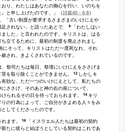
とおり、わたしはあなたの御心を行い、いのちを
た』と申し上げたのです。」
（
詩篇40・6-8
）
、「古い制度が要求するさまざまのいけにえや
満足されない」と語ったあとで、
9
「わたしはい
来ました」と言われたのです。キリストは、はる
打ち立てるために、最初の制度を廃止されまし
画にそって、キリストはただ一度死なれ、それ
を赦され、きよくされているのです。
は、祭司たちは毎日、祭壇にいけにえをささげま
て罪を取り除くことができません。
12
しかしキ
も有効な、ただ一つのいけにえとして、私たちの
神にささげ、そのあと神の右の座について、
つけられるその日を待っておられます。
14
キリ
ぎりの行為によって、ご自分がきよめる人々をみ
のとしてくださったのです。
されます。
16
「イスラエル人たちは最初の契約
が新たに彼らと結ぼうとしている契約はこれであ