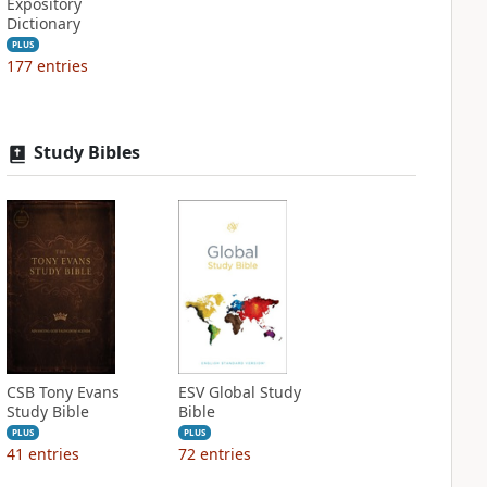
Expository
Dictionary
PLUS
177
entries
Study Bibles
CSB Tony Evans
ESV Global Study
Study Bible
Bible
PLUS
PLUS
41
entries
72
entries