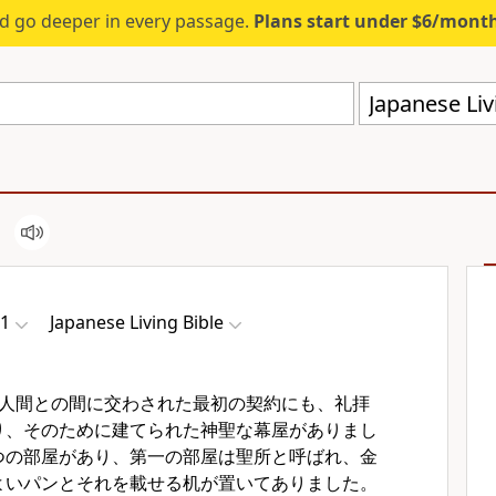
d go deeper in every passage.
Plans start under $6/mont
Japanese Liv
1
Japanese Living Bible
人間との間に交わされた最初の契約にも、礼拝
り、そのために建てられた神聖な幕屋がありまし
つの部屋があり、第一の部屋は聖所と呼ばれ、金
よいパンとそれを載せる机が置いてありました。