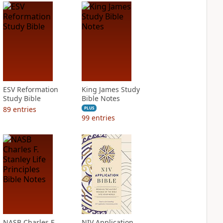
ESV Reformation
King James Study
Study Bible
Bible Notes
89
entries
PLUS
99
entries
NASB Charles F.
NIV Application