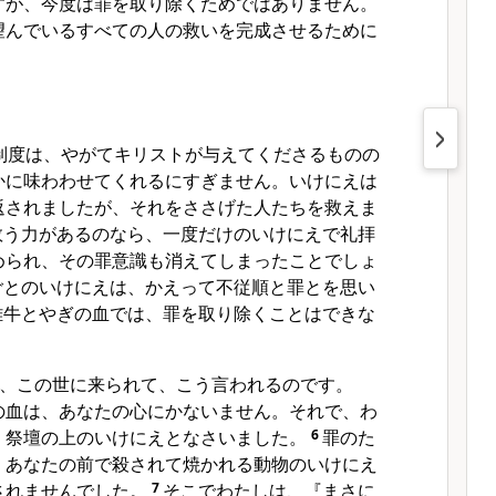
すが、今度は罪を取り除くためではありません。
望んでいるすべての人の救いを完成させるために
制度は、やがてキリストが与えてくださるものの
かに味わわせてくれるにすぎません。いけにえは
返されましたが、それをささげた人たちを救えま
救う力があるのなら、一度だけのいけにえで礼拝
められ、その罪意識も消えてしまったことでしょ
ごとのいけにえは、かえって不従順と罪とを思い
雄牛とやぎの血では、罪を取り除くことはできな
、この世に来られて、こう言われるのです。
の血は、あなたの心にかないません。それで、わ
、祭壇の上のいけにえとなさいました。
6
罪のた
、あなたの前で殺されて焼かれる動物のいけにえ
されませんでした。
7
そこでわたしは、『まさに