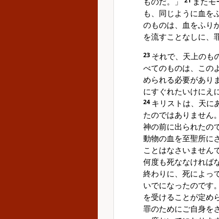
ものだ。」
21
またモ
も、同じように血を
のものは、血をふり
を流すことなしに、
23
それで、天上のも
べてのものは、この
められる必要があり
にすぐれたいけにえ
24
キリストは、天に
たのではありません
神の前に出られたの
動物の血を至聖所に
ことはなさいません
何度も死ななければ
終わりに、死によっ
いでになったのです
を受けることが定め
罪のためにご自身を