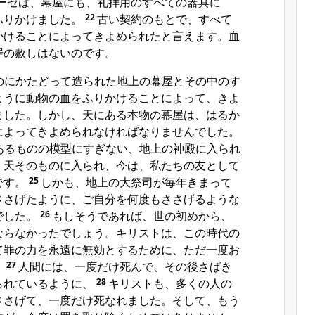
ーセは、幕屋にも、礼拝用のすべての器具に
ふりかけました。
22
古い契約のもとで、すべて
かけることによってきよめられたと言えます。血
罪の赦しはないのです。
のにかたどって造られた地上の幕屋とその中のす
ように動物の血をふりかけることによって、きよ
ました。しかし、天にある本物の幕屋は、はるか
によってきよめられなければなりませんでした。
あるものの模型にすぎない、地上の神殿に入られ
。天そのものに入られ、今は、私たちの友として
です。
25
しかも、地上の大祭司が毎年きまって
ささげたように、ご自分を何度もささげるような
でした。
26
もしそうであれば、世の初めから、
ならなかったでしょう。キリストは、この時代の
て罪の力を永遠に無効とするために、ただ一度お
。
27
人間には、一度だけ死んで、その後さばき
られているように、
28
キリストも、多くの人の
ささげて、一度だけ死なれました。そして、もう