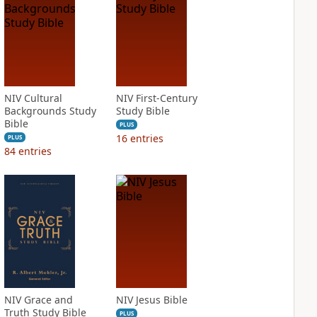
NIV Cultural
NIV First-Century
Backgrounds Study
Study Bible
Bible
PLUS
16
entries
PLUS
84
entries
NIV Grace and
NIV Jesus Bible
Truth Study Bible
PLUS