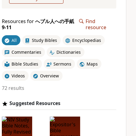
Resources for
へブル人への手紙
Find
9-11
resource
All
Study Bibles
Encyclopedias
Commentaries
Dictionaries
Bible Studies
Sermons
Maps
Videos
Overview
72 results
Suggested Resources