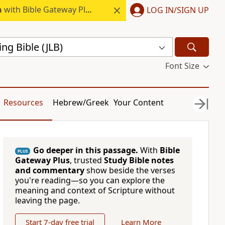
h
with Bible Gateway Plus.
LOG IN/SIGN UP
ing Bible (JLB)
Font Size
Resources
Hebrew/Greek
Your Content
Go deeper in this passage.
With
Bible
PLUS
Gateway Plus
, trusted
Study Bible notes
and commentary
show beside the verses
you're reading—so you can explore the
meaning and context of Scripture without
leaving the page.
Start 7-day free trial
Learn More