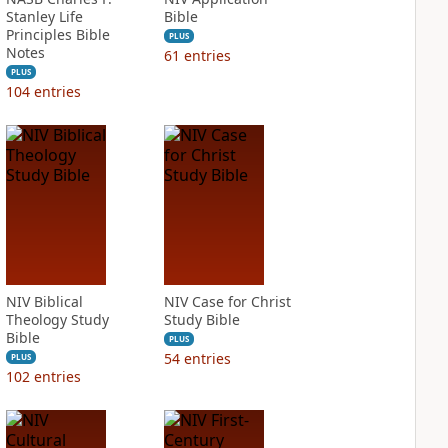
Stanley Life
Bible
Principles Bible
PLUS
Notes
61
entries
PLUS
104
entries
NIV Biblical
NIV Case for Christ
Theology Study
Study Bible
Bible
PLUS
54
entries
PLUS
102
entries