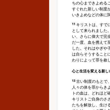
ちの心まできよめる
すぐれた新しい制度
いきよめなどの体に
11
キリストは、すで
として来られました
い、さらに偉大で完
だ一度、血を携えて
した。それはやぎや
は自らそうすること
わりによって罪を赦
心と生活を変える新し
13
古い制度のもとで
人々の体を罪からき
トの血は、どれほど
キリストご自身のさ
たちを解放し、生け