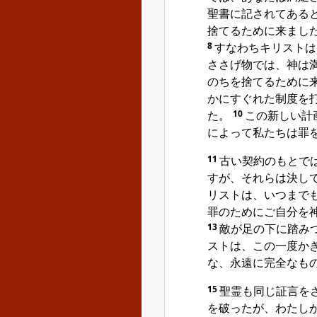
聖書に記されてある
捨てるために来まし
8
すなわちキリストは
ささげ物では、神は
のちを捨てるために
かにすぐれた制度を
た。
10
この新しい計
によって私たちは罪
11
古い契約のもとで
すが、それらは決し
リストは、いつまで
罪のためにご自分を
13
敵が足の下に踏み
ストは、この一度か
な、永遠に完全なも
15
聖霊も同じ証言を
を破ったが、わたし