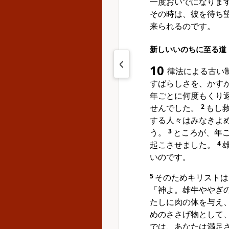
一度おいでになりま
その時は、彼を待ち
来られるのです。
新しいいのちに至る道
10
律法による古い
すばらしさを、かす
年ごとに何度もくり
せんでした。
2
もし
する人々はみなきよ
う。
3
ところが、年
起こさせました。
4
いのです。
5
そのためキリストは
「神よ。雄牛ややぎ
たしに肉の体を与え
めのささげ物として
では、あなたは満足