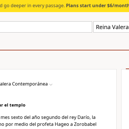
d go deeper in every passage.
Plans start under $6/mont
Reina Valer
Valera Contemporánea
ar el templo
l mes sexto del año segundo del rey Darío, la
ino por medio del profeta Hageo
a Zorobabel