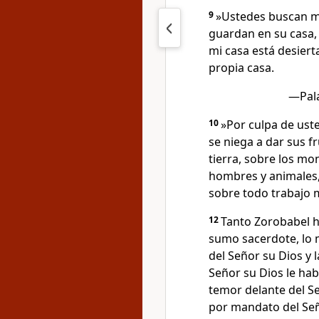
9
»Ustedes buscan m
guardan en su casa, 
mi casa está desiert
propia casa.
—Pala
10
»Por culpa de usted
se niega a dar sus fr
tierra, sobre los mon
hombres y animales, 
sobre todo trabajo 
12
Tanto Zorobabel hi
sumo sacerdote, lo m
del Señor su Dios y 
Señor su Dios le hab
temor delante del Se
por mandato del Señ