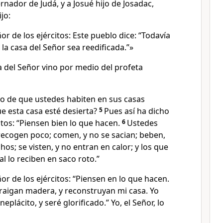
ernador de Judá, y a Josué hijo de Josadac,
jo:
ñor de los ejércitos: Este pueblo dice: “Todavía
la casa del Señor sea reedificada.”»
a del Señor vino por medio del profeta
po de que ustedes habiten en sus casas
e esta casa esté desierta?
5
Pues así ha dicho
itos: “Piensen bien lo que hacen.
6
Ustedes
ecogen poco; comen, y no se sacian; beben,
os; se visten, y no entran en calor; y los que
al lo reciben en saco roto.”
ñor de los ejércitos: “Piensen en lo que hacen.
traigan madera, y reconstruyan mi casa. Yo
eplácito, y seré glorificado.” Yo, el Señor, lo