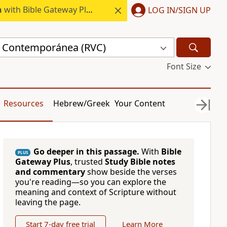
h
with Bible Gateway Plus.
LOG IN/SIGN UP
a Contemporánea (RVC)
Font Size
Resources
Hebrew/Greek
Your Content
Go deeper in this passage.
With
Bible
PLUS
Gateway Plus
, trusted
Study Bible notes
and commentary
show beside the verses
you're reading—so you can explore the
meaning and context of Scripture without
leaving the page.
Start 7-day free trial
Learn More