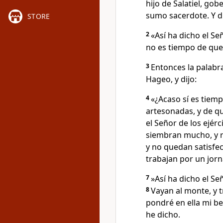
hijo de Salatiel, gob
sumo sacerdote. Y di
STORE
2
«Así ha dicho el Se
no es tiempo de que 
3
Entonces la palabr
Hageo, y dijo:
4
«¿Acaso sí es tiem
artesonadas, y de qu
el Señor de los ejérc
siembran mucho, y r
y no quedan satisfech
trabajan por un jorn
7
»Así ha dicho el Se
8
Vayan al monte, y 
pondré en ella mi ben
he dicho.