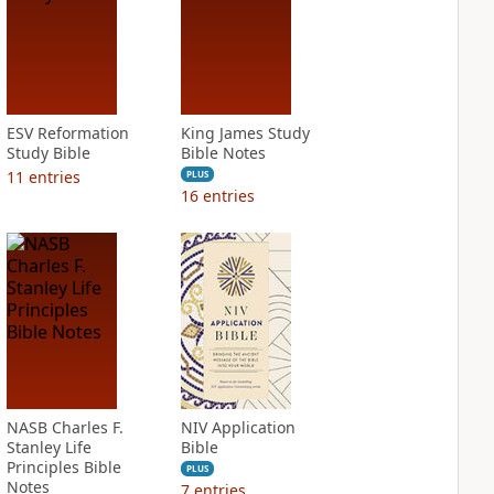
ESV Reformation
King James Study
Study Bible
Bible Notes
11
entries
PLUS
16
entries
NASB Charles F.
NIV Application
Stanley Life
Bible
Principles Bible
PLUS
Notes
7
entries