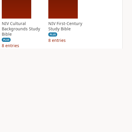
NIV Cultural
NIV First-Century
Backgrounds Study
Study Bible
Bible
PLUS
8
entries
PLUS
8
entries
NIV Grace and
NIV Jesus Bible
Truth Study Bible
PLUS
3
entries
PLUS
3
entries