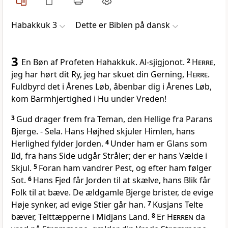
Habakkuk 3
Dette er Biblen på dansk
3
En Bøn af Profeten Hahakkuk. Al-sjigjonot.
2
Herre
,
jeg har hørt dit Ry, jeg har skuet din Gerning,
Herre
.
Fuldbyrd det i Årenes Løb, åbenbar dig i Årenes Løb,
kom Barmhjertighed i Hu under Vreden!
3
Gud drager frem fra Teman, den Hellige fra Parans
Bjerge. - Sela. Hans Højhed skjuler Himlen, hans
Herlighed fylder Jorden.
4
Under ham er Glans som
Ild, fra hans Side udgår Stråler; der er hans Vælde i
Skjul.
5
Foran ham vandrer Pest, og efter ham følger
Sot.
6
Hans Fjed får Jorden til at skælve, hans Blik får
Folk til at bæve. De ældgamle Bjerge brister, de evige
Høje synker, ad evige Stier går han.
7
Kusjans Telte
bæver, Telttæpperne i Midjans Land.
8
Er
Herren
da