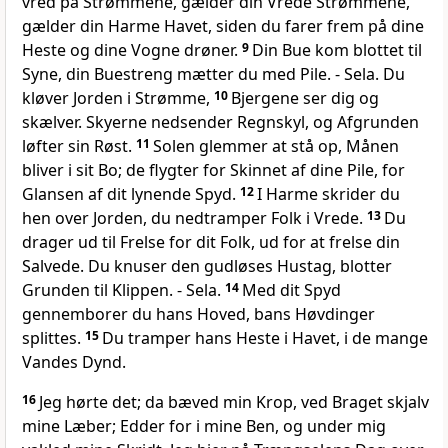
vred på Strømmene, gælder din Vrede Strømmene,
gælder din Harme Havet, siden du farer frem på dine
Heste og dine Vogne drøner.
9
Din Bue kom blottet til
Syne, din Buestreng mætter du med Pile. - Sela. Du
kløver Jorden i Strømme,
10
Bjergene ser dig og
skælver. Skyerne nedsender Regnskyl, og Afgrunden
løfter sin Røst.
11
Solen glemmer at stå op, Månen
bliver i sit Bo; de flygter for Skinnet af dine Pile, for
Glansen af dit lynende Spyd.
12
I Harme skrider du
hen over Jorden, du nedtramper Folk i Vrede.
13
Du
drager ud til Frelse for dit Folk, ud for at frelse din
Salvede. Du knuser den gudløses Hustag, blotter
Grunden til Klippen. - Sela.
14
Med dit Spyd
gennemborer du hans Hoved, bans Høvdinger
splittes.
15
Du tramper hans Heste i Havet, i de mange
Vandes Dynd.
16
Jeg hørte det; da bæved min Krop, ved Braget skjalv
mine Læber; Edder for i mine Ben, og under mig