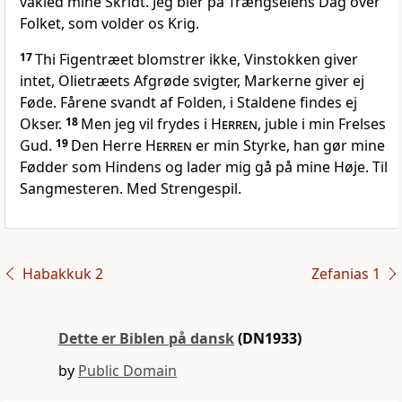
vakled mine Skridt. Jeg bier på Trængselens Dag over
Folket, som volder os Krig.
17
Thi Figentræet blomstrer ikke, Vinstokken giver
intet, Olietræets Afgrøde svigter, Markerne giver ej
Føde. Fårene svandt af Folden, i Staldene findes ej
Okser.
18
Men jeg vil frydes i
Herren
, juble i min Frelses
Gud.
19
Den Herre
Herren
er min Styrke, han gør mine
Fødder som Hindens og lader mig gå på mine Høje. Til
Sangmesteren. Med Strengespil.
Habakkuk 2
Zefanias 1
Dette er Biblen på dansk
(DN1933)
by
Public Domain