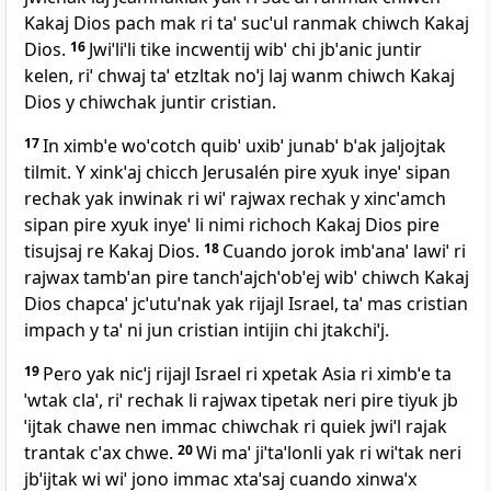
Kakaj Dios pach mak ri taˈ sucˈul ranmak chiwch Kakaj
Dios.
16
Jwiˈliˈli tike incwentij wibˈ chi jbˈanic juntir
kelen, riˈ chwaj taˈ etzltak noˈj laj wanm chiwch Kakaj
Dios y chiwchak juntir cristian.
17
In ximbˈe woˈcotch quibˈ uxibˈ junabˈ bˈak jaljojtak
tilmit. Y xinkˈaj chicch Jerusalén pire xyuk inyeˈ sipan
rechak yak inwinak ri wiˈ rajwax rechak y xincˈamch
sipan pire xyuk inyeˈ li nimi richoch Kakaj Dios pire
tisujsaj re Kakaj Dios.
18
Cuando jorok imbˈanaˈ lawiˈ ri
rajwax tambˈan pire tanchˈajchˈobˈej wibˈ chiwch Kakaj
Dios chapcaˈ jcˈutuˈnak yak rijajl Israel, taˈ mas cristian
impach y taˈ ni jun cristian intijin chi jtakchiˈj.
19
Pero yak nicˈj rijajl Israel ri xpetak Asia ri ximbˈe ta
ˈwtak claˈ, riˈ rechak li rajwax tipetak neri pire tiyuk jb
ˈijtak chawe nen immac chiwchak ri quiek jwiˈl rajak
trantak cˈax chwe.
20
Wi maˈ jiˈtaˈlonli yak ri wiˈtak neri
jbˈijtak wi wiˈ jono immac xtaˈsaj cuando xinwaˈx