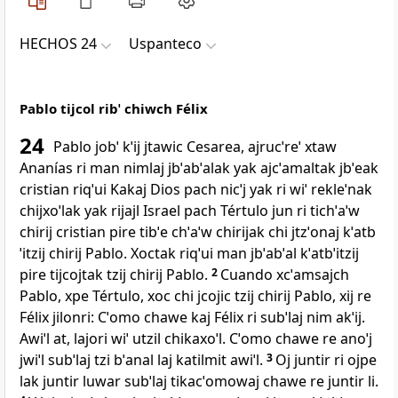
HECHOS 24
Uspanteco
Pablo tijcol ribˈ chiwch Félix
24
Pablo jobˈ kˈij jtawic Cesarea, ajrucˈreˈ xtaw
Ananías ri man nimlaj jbˈabˈalak yak ajcˈamaltak jbˈeak
cristian riqˈui Kakaj Dios pach nicˈj yak ri wiˈ rekleˈnak
chijxoˈlak yak rijajl Israel pach Tértulo jun ri tichˈaˈw
chirij cristian pire tibˈe chˈaˈw chirijak chi jtzˈonaj kˈatb
ˈitzij chirij Pablo. Xoctak riqˈui man jbˈabˈal kˈatbˈitzij
pire tijcojtak tzij chirij Pablo.
2
Cuando xcˈamsajch
Pablo, xpe Tértulo, xoc chi jcojic tzij chirij Pablo, xij re
Félix jilonri: Cˈomo chawe kaj Félix ri subˈlaj nim akˈij.
Awiˈl at, lajori wiˈ utzil chikaxoˈl. Cˈomo chawe re anoˈj
jwiˈl subˈlaj tzi bˈanal laj katilmit awiˈl.
3
Oj juntir ri ojpe
lak juntir luwar subˈlaj tikacˈomowaj chawe re juntir li.