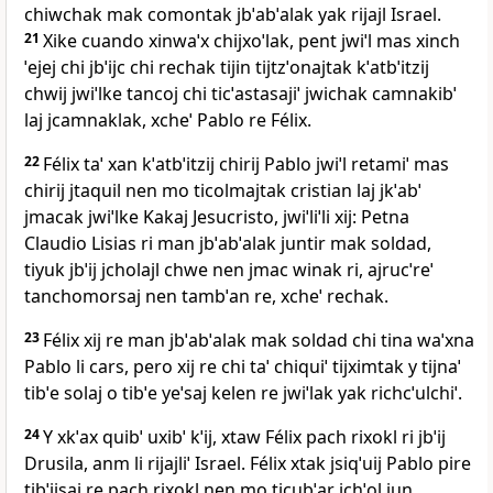
chiwchak mak comontak jbˈabˈalak yak rijajl Israel.
21
Xike cuando xinwaˈx chijxoˈlak, pent jwiˈl mas xinch
ˈejej chi jbˈijc chi rechak tijin tijtzˈonajtak kˈatbˈitzij
chwij jwiˈlke tancoj chi ticˈastasajiˈ jwichak camnakibˈ
laj jcamnaklak, xcheˈ Pablo re Félix.
22
Félix taˈ xan kˈatbˈitzij chirij Pablo jwiˈl retamiˈ mas
chirij jtaquil nen mo ticolmajtak cristian laj jkˈabˈ
jmacak jwiˈlke Kakaj Jesucristo, jwiˈliˈli xij: Petna
Claudio Lisias ri man jbˈabˈalak juntir mak soldad,
tiyuk jbˈij jcholajl chwe nen jmac winak ri, ajrucˈreˈ
tanchomorsaj nen tambˈan re, xcheˈ rechak.
23
Félix xij re man jbˈabˈalak mak soldad chi tina waˈxna
Pablo li cars, pero xij re chi taˈ chiquiˈ tijximtak y tijnaˈ
tibˈe solaj o tibˈe yeˈsaj kelen re jwiˈlak yak richcˈulchiˈ.
24
Y xkˈax quibˈ uxibˈ kˈij, xtaw Félix pach rixokl ri jbˈij
Drusila, anm li rijajliˈ Israel. Félix xtak jsiqˈuij Pablo pire
tibˈijsaj re pach rixokl nen mo ticubˈar jchˈol jun