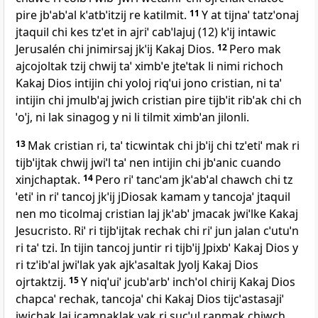
pire jbˈabˈal kˈatbˈitzij re katilmit.
11
Y at tijnaˈ tatzˈonaj
jtaquil chi kes tzˈet in ajriˈ cabˈlajuj (12) kˈij intawic
Jerusalén chi jnimirsaj jkˈij Kakaj Dios.
12
Pero mak
ajcojoltak tzij chwij taˈ ximbˈe jteˈtak li nimi richoch
Kakaj Dios intijin chi yoloj riqˈui jono cristian, ni taˈ
intijin chi jmulbˈaj jwich cristian pire tijbˈit ribˈak chi ch
ˈoˈj, ni lak sinagog y ni li tilmit ximbˈan jilonli.
13
Mak cristian ri, taˈ ticwintak chi jbˈij chi tzˈetiˈ mak ri
tijbˈijtak chwij jwiˈl taˈ nen intijin chi jbˈanic cuando
xinjchaptak.
14
Pero riˈ tancˈam jkˈabˈal chawch chi tz
ˈetiˈ in riˈ tancoj jkˈij jDiosak kamam y tancojaˈ jtaquil
nen mo ticolmaj cristian laj jkˈabˈ jmacak jwiˈlke Kakaj
Jesucristo. Riˈ ri tijbˈijtak rechak chi riˈ jun jalan cˈutuˈn
ri taˈ tzi. In tijin tancoj juntir ri tijbˈij Jpixbˈ Kakaj Dios y
ri tzˈibˈal jwiˈlak yak ajkˈasaltak Jyolj Kakaj Dios
ojrtaktzij.
15
Y niqˈuiˈ jcubˈarbˈ inchˈol chirij Kakaj Dios
chapcaˈ rechak, tancojaˈ chi Kakaj Dios tijcˈastasajiˈ
jwichak laj jcamnaklak yak ri sucˈul ranmak chiwch