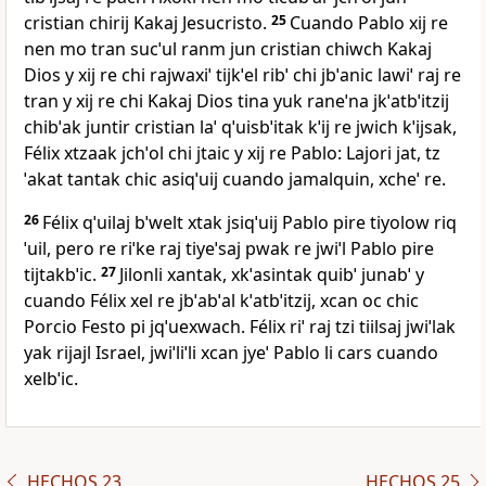
cristian chirij Kakaj Jesucristo.
25
Cuando Pablo xij re
nen mo tran sucˈul ranm jun cristian chiwch Kakaj
Dios y xij re chi rajwaxiˈ tijkˈel ribˈ chi jbˈanic lawiˈ raj re
tran y xij re chi Kakaj Dios tina yuk raneˈna jkˈatbˈitzij
chibˈak juntir cristian laˈ qˈuisbˈitak kˈij re jwich kˈijsak,
Félix xtzaak jchˈol chi jtaic y xij re Pablo: Lajori jat, tz
ˈakat tantak chic asiqˈuij cuando jamalquin, xcheˈ re.
26
Félix qˈuilaj bˈwelt xtak jsiqˈuij Pablo pire tiyolow riq
ˈuil, pero re riˈke raj tiyeˈsaj pwak re jwiˈl Pablo pire
tijtakbˈic.
27
Jilonli xantak, xkˈasintak quibˈ junabˈ y
cuando Félix xel re jbˈabˈal kˈatbˈitzij, xcan oc chic
Porcio Festo pi jqˈuexwach. Félix riˈ raj tzi tiilsaj jwiˈlak
yak rijajl Israel, jwiˈliˈli xcan jyeˈ Pablo li cars cuando
xelbˈic.
HECHOS 23
HECHOS 25