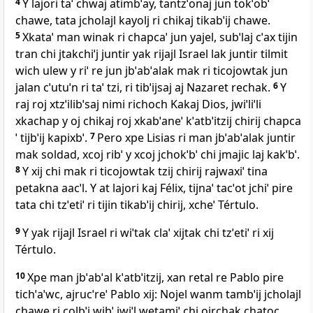
4
Y lajori taˈ chwaj atimbˈay, tantzˈonaj jun tokˈobˈ
chawe, tata jcholajl kayolj ri chikaj tikabˈij chawe.
5
Xkataˈ man winak ri chapcaˈ jun yajel, subˈlaj cˈax tijin
tran chi jtakchiˈj juntir yak rijajl Israel lak juntir tilmit
wich ulew y riˈ re jun jbˈabˈalak mak ri ticojowtak jun
jalan cˈutuˈn ri taˈ tzi, ri tibˈijsaj aj Nazaret rechak.
6
Y
raj roj xtzˈilibˈsaj nimi richoch Kakaj Dios, jwiˈliˈli
xkachap y oj chikaj roj xkabˈaneˈ kˈatbˈitzij chirij chapca
ˈ tijbˈij kapixbˈ.
7
Pero xpe Lisias ri man jbˈabˈalak juntir
mak soldad, xcoj ribˈ y xcoj jchokˈbˈ chi jmajic laj kakˈbˈ.
8
Y xij chi mak ri ticojowtak tzij chirij rajwaxiˈ tina
petakna aacˈl. Y at lajori kaj Félix, tijnaˈ tacˈot jchiˈ pire
tata chi tzˈetiˈ ri tijin tikabˈij chirij, xcheˈ Tértulo.
9
Y yak rijajl Israel ri wiˈtak claˈ xijtak chi tzˈetiˈ ri xij
Tértulo.
10
Xpe man jbˈabˈal kˈatbˈitzij, xan retal re Pablo pire
tichˈaˈwc, ajrucˈreˈ Pablo xij: Nojel wanm tambˈij jcholajl
chawe ri colbˈi wibˈ jwiˈl wetamiˈ chi ojrchak chatoc