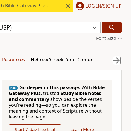
h Bible Gateway Plus.
LOG IN/SIGN UP
USP)
Font Size
Resources
Hebrew/Greek
Your Content
Go deeper in this passage.
With
Bible
PLUS
Gateway Plus
, trusted
Study Bible notes
and commentary
show beside the verses
you're reading—so you can explore the
meaning and context of Scripture without
leaving the page.
Start 7-day free trial
Learn More