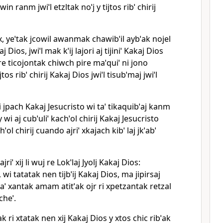
 ranm jwiˈl etzltak noˈj y tijtos ribˈ chirij
x, yeˈtak jcowil awanmak chawibˈil aybˈak nojel
kaj Dios, jwiˈl mak kˈij lajori aj tijiniˈ Kakaj Dios
pire ticojontak chiwch pire maˈquiˈ ni jono
tos ribˈ chirij Kakaj Dios jwiˈl tisubˈmaj jwiˈl
 pi jpach Kakaj Jesucristo wi taˈ tikaquibˈaj kanm
 wi aj cubˈuliˈ kachˈol chirij Kakaj Jesucristo
ˈol chirij cuando ajriˈ xkajach kibˈ laj jkˈabˈ
jriˈ xij li wuj re Lokˈlaj Jyolj Kakaj Dios:
, wi tatatak nen tijbˈij Kakaj Dios, ma jipirsaj
ˈ xantak amam atitˈak ojr ri xpetzantak retzal
cheˈ.
 ri xtatak nen xij Kakaj Dios y xtos chic ribˈak