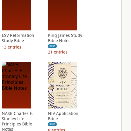
ESV Reformation
King James Study
Study Bible
Bible Notes
13
entries
PLUS
21
entries
NASB Charles F.
NIV Application
Stanley Life
Bible
Principles Bible
PLUS
Notes
8
entries