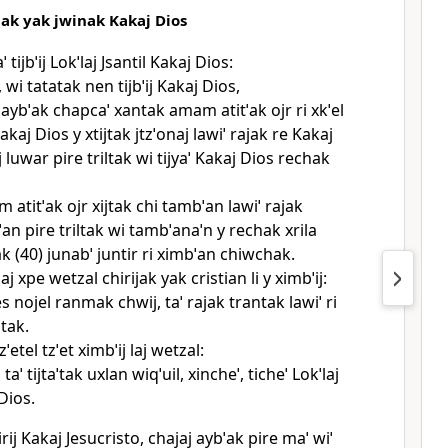
chak yak jwinak Kakaj Dios
aˈ tijbˈij Lokˈlaj Jsantil Kakaj Dios:
, wi tatatak nen tijbˈij Kakaj Dios,
 aybˈak chapcaˈ xantak amam atitˈak ojr ri xkˈel
Kakaj Dios y xtijtak jtzˈonaj lawiˈ rajak re Kakaj
j luwar pire triltak wi tijyaˈ Kakaj Dios rechak
am atitˈak ojr xijtak chi tambˈan lawiˈ rajak
n pire triltak wi tambˈanaˈn y rechak xrila
ak (40) junabˈ juntir ri ximbˈan chiwchak.
bˈlaj xpe wetzal chirijak yak cristian li y ximbˈij:
s nojel ranmak chwij, taˈ rajak trantak lawiˈ ri
tak.
tzˈetel tzˈet ximbˈij laj wetzal:
 taˈ tijtaˈtak uxlan wiqˈuil, xincheˈ, ticheˈ Lokˈlaj
Dios.
rij Kakaj Jesucristo, chajaj aybˈak pire maˈ wiˈ