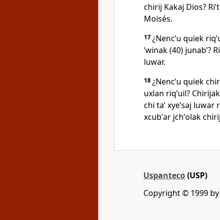
chirij Kakaj Dios? Riˈ
Moisés.
17
¿Nencˈu quiek riqˈ
ˈwinak (40) junabˈ? R
luwar.
18
¿Nencˈu quiek chirij
uxlan riqˈuil? Chirija
chi taˈ xyeˈsaj luwar 
xcubˈar jchˈolak chiri
Uspanteco
(USP)
Copyright © 1999 b