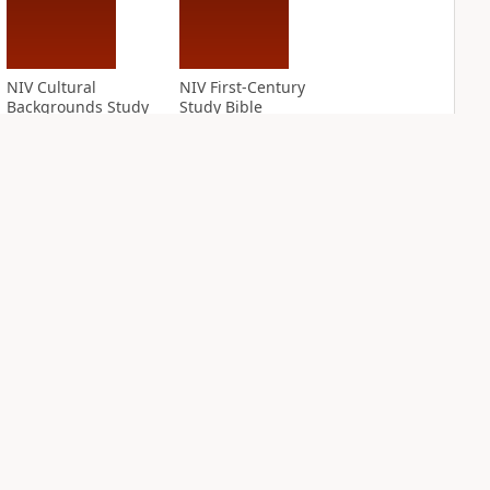
NIV Cultural
NIV First-Century
Backgrounds Study
Study Bible
Bible
PLUS
1
entry
PLUS
12
entries
NIV Grace and
NIV Jesus Bible
Truth Study Bible
PLUS
2
entries
PLUS
5
entries