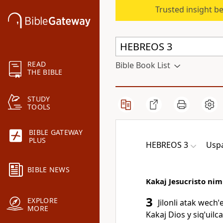
Trusted insight b
READ
Bible Book List
THE BIBLE
STUDY
TOOLS
BIBLE GATEWAY
PLUS
HEBREOS 3
Usp
BIBLE NEWS
Kakaj Jesucristo nimi
3
EXPLORE
Jilonli atak wechˈe
MORE
Kakaj Dios y siqˈuilc