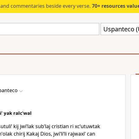
s and commentaries beside every verse.
70+ resources valued at $5,
Uspanteco (
panteco
iˈ yak ralcˈwal
utuliˈ kij jwiˈlak subˈlaj cristian ri xcˈutuwtak
ˈolak chirij Kakaj Dios, jwiˈliˈli rajwaxiˈ can