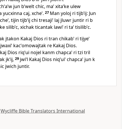
ˈaˈw jun bˈwelt chic, maˈ xitaˈke ulew
a yucxinna caj, xcheˈ.
27
Man yoloj ri tijbˈij: Jun
heˈ, tijin tijbˈij chi tresajiˈ laj jluwr juntir ri b
ike silibˈc, xichak ticantak lawiˈ ri taˈ tisilibˈc.
ltak jtakon Kakaj Dios ri tran chikabˈ ri tijyeˈ
, rajwaxiˈ kacˈomowajtak re Kakaj Dios.
kaj Dios riqˈui nojel kanm chapcaˈ ri tzi tril
k jkˈij,
29
jwiˈl Kakaj Dios niqˈuiˈ chapcaˈ jun k
ic jwich juntir.
y
Wycliffe Bible Translators International