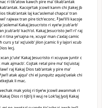
mac ri tikˈatow kawch pire maˈ tikabˈantak
tikabˈantak. Kacojeˈtak jcowil kanm chi jtakej jb
 Dios tikabˈantak laj kacˈaslemal chapcaˈ tran
awiˈ rajwax tran pire tichˈeconc.
2
Jwiˈliˈli kacoje
 jcˈaslemal Kakaj Jesucristo ri xyeˈw jcubˈarbˈ
an jcubˈarbˈ kachˈol. Kakaj Jesucristo jwiˈl riˈ raj
l ri tina yeˈsajna re, xcuyaˈ man cˈaxlaj camic
curs y taˈ xqˈuixibˈ jilon jcamic li y lajori xcub
Dios lecj.
i xcan jcˈuteˈ Kakaj Jesucristo ri xcuyuw juntir c
ak mak ajmacbˈ. Cojtak retal pire maˈ tiqˈuistaj
awiˈ raj Kakaj Dios tabˈantak y pire maˈ
4
jwiˈl atak ajquiˈ chi el junquitz aquiqˈuelak chi
 atkejtak li mac.
wechak mak yoloj ri tiyeˈw jcowil awanmak ri
Kakaj Dios ri tijbˈij li wuj re Lokˈlaj Jyolj Kakaj
, mi pe awetzal cuando ticˈachsaj awch jwiˈl