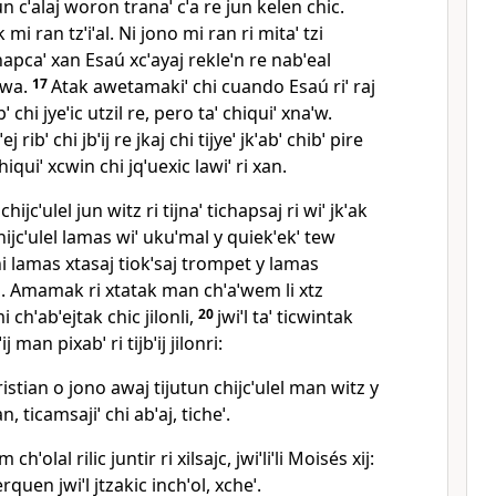
n cˈalaj woron tranaˈ cˈa re jun kelen chic.
i ran tzˈiˈal. Ni jono mi ran ri mitaˈ tzi
apcaˈ xan Esaú xcˈayaj rekleˈn re nabˈeal
 wa.
17
Atak awetamakiˈ chi cuando Esaú riˈ raj
bˈ chi jyeˈic utzil re, pero taˈ chiquiˈ xnaˈw.
ribˈ chi jbˈij re jkaj chi tijyeˈ jkˈabˈ chibˈ pire
 chiquiˈ xcwin chi jqˈuexic lawiˈ ri xan.
hijcˈulel jun witz ri tijnaˈ tichapsaj ri wiˈ jkˈak
chijcˈulel lamas wiˈ ukuˈmal y quiekˈekˈ tew
i lamas xtasaj tiokˈsaj trompet y lamas
. Amamak ri xtatak man chˈaˈwem li xtz
 chˈabˈejtak chic jilonli,
20
jwiˈl taˈ ticwintak
ˈij man pixabˈ ri tijbˈij jilonri:
ristian o jono awaj tijutun chijcˈulel man witz y
n, ticamsajiˈ chi abˈaj, ticheˈ.
chˈolal rilic juntir ri xilsajc, jwiˈliˈli Moisés xij:
quen jwiˈl jtzakic inchˈol, xcheˈ.