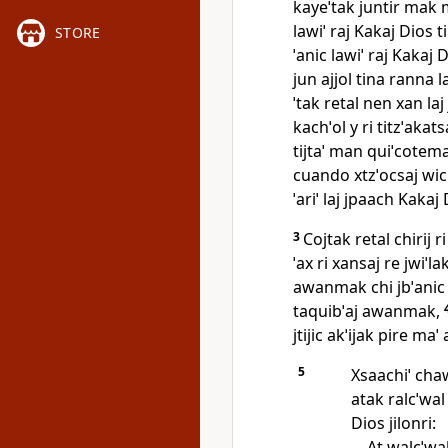
kayeˈtak juntir mak 
lawiˈ raj Kakaj Dios 
STORE
ˈanic lawiˈ raj Kakaj
jun ajjol tina ranna l
ˈtak retal nen xan laj
kachˈol y ri titzˈakats
tijtaˈ man quiˈcotema
cuando xtzˈocsaj wich 
ˈariˈ laj jpaach Kakaj 
3
Cojtak retal chirij r
ˈax ri xansaj re jwiˈl
awanmak chi jbˈanic l
taquibˈaj awanmak,
jtijic akˈijak pire maˈ
5
Xsaachiˈ cha
atak ralcˈwal 
Dios jilonri:
At walcˈwal