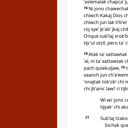
ˈaslemalak chapcaˈ ju
16
Ni jono chawechak m
chiwch Kakaj Dios ch
chiwch jun lak tiˈbˈel
roj xyeˈ jkˈabˈ jkaj chi
Onque subˈlaj xrokˈbˈej 
tijcˈul utzil, pero taˈ
18
Atak taˈ xattawtak c
ˈal, ni taˈ xattawtak 
pach quiekuljaw,
19
n
xaanch jun chˈaˈwem
ˈonajtak tokˈobˈ chi mi
chi jbˈanic lawiˈ ri tijb
Wi wiˈ jono c
tijyakˈ chi aka
21
Subˈlaj tzakom 
Inchak quer