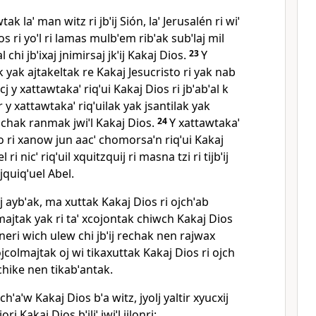
tak laˈ man witz ri jbˈij Sión, laˈ Jerusalén ri wiˈ
Dios ri yoˈl ri lamas mulbˈem ribˈak subˈlaj mil
 chi jbˈixaj jnimirsaj jkˈij Kakaj Dios.
23
Y
k yak ajtakeltak re Kakaj Jesucristo ri yak nab
 lecj y xattawtakaˈ riqˈui Kakaj Dios ri jbˈabˈal k
tir y xattawtakaˈ riqˈuilak yak jsantilak yak
salchak ranmak jwiˈl Kakaj Dios.
24
Y xattawtakaˈ
to ri xanow jun aacˈ chomorsaˈn riqˈui Kakaj
l ri nicˈ riqˈuil xquitzquij ri masna tzi ri tijbˈij
 jquiqˈuel Abel.
tij aybˈak, ma xuttak Kakaj Dios ri ojchˈab
majtak yak ri taˈ xcojontak chiwch Kakaj Dios
neri wich ulew chi jbˈij rechak nen rajwax
 ojcolmajtak oj wi tikaxuttak Kakaj Dios ri ojch
j chike nen tikabˈantak.
hˈaˈw Kakaj Dios bˈa witz, jyolj yaltir xyucxij
ri Kakaj Dios bˈiliˈ jwiˈl jilonri: