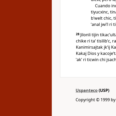
Cuando inch
tiyucxinc, tin
bˈwelt chic, tic
ˈanal jwiˈl ri t
28
Jilonli tijin tikacˈu
chike ri taˈ tisilibˈc
Kanimirsajtak jkˈij Ka
Kakaj Dios y kacojeˈta
ˈakˈ ri ticwin chi jsach
Uspanteco
(USP)
Copyright © 1999 b