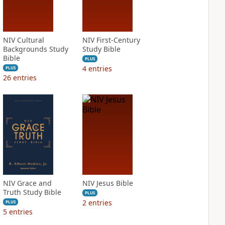
NIV Cultural
NIV First-Century
Backgrounds Study
Study Bible
Bible
PLUS
4
entries
PLUS
26
entries
NIV Grace and
NIV Jesus Bible
Truth Study Bible
PLUS
2
entries
PLUS
5
entries