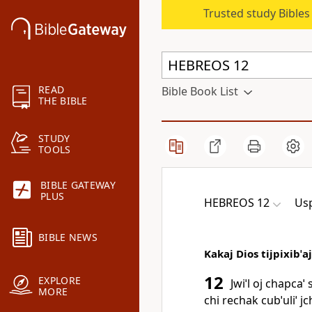
Trusted study Bible
READ
Bible Book List
THE BIBLE
STUDY
TOOLS
BIBLE GATEWAY
PLUS
HEBREOS 12
Us
BIBLE NEWS
Kakaj Dios tijpixibˈaj
12
EXPLORE
Jwiˈl oj chapcaˈ s
MORE
chi rechak cubˈuliˈ jch