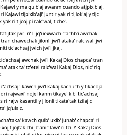
 Kajawl y ma quibˈaj awanm cuando atjpixibˈaj.
i Kajawl tijpixibˈajiˈ juntir yak ri tijlokˈaj y tijc
 yak ri tijcoj pi ralcˈwal, ticheˈ.
i tatijtak jwiˈl riˈ li jqˈuexwach cˈachbˈi awchak
 tran chawechak jilonli jwiˈl atakaˈ ralcˈwal, jwi
miti ticˈachsaj jwich jwiˈl jkaj.
 ticˈachsaj awchak jwiˈl Kakaj Dios chapcaˈ tran
aˈ atak taˈ tzˈetel ralcˈwal Kakaj Dios, nicˈ riq
k.
 ticˈachsajiˈ kawch jwiˈl kakaj kachuch y tikacoja
i lajori rajwaxiˈ nojel kanm tikayeˈ kibˈ ticˈachsaj
ri rajw kasantil y jilonli tikataˈtak tzilaj c
taˈ jqˈuisic.
chaˈtakaˈ kawch quibˈ uxibˈ junabˈ chapcaˈ ri
 xojjtijojtak chi jbˈanic lawiˈ ri tzi. Y Kakaj Dios
 pirechiˈ utzil pi ke, pire ojjtos re mak etzltak