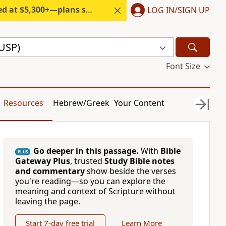
300+—plans start under $6/month.
LOG IN/SIGN UP
USP)
Font Size
Resources
Hebrew/Greek
Your Content
Go deeper in this passage.
With
Bible
PLUS
Gateway Plus
, trusted
Study Bible notes
and commentary
show beside the verses
you're reading—so you can explore the
meaning and context of Scripture without
leaving the page.
Start 7-day free trial
Learn More