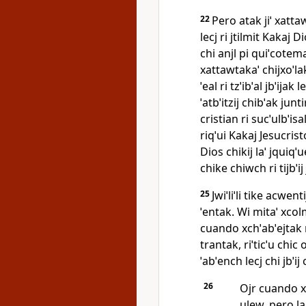
22
Pero atak jiˈ xattaw
lecj ri jtilmit Kakaj 
chi anjl pi quiˈcotemal
xattawtakaˈ chijxoˈla
ˈeal ri tzˈibˈal jbˈijak
ˈatbˈitzij chibˈak jun
cristian ri sucˈulbˈi
riqˈui Kakaj Jesucris
Dios chikij laˈ jquiqˈue
chike chiwch ri tijbˈij
25
Jwiˈliˈli tike acwen
ˈentak. Wi mitaˈ xcol
cuando xchˈabˈejtak 
trantak, riˈticˈu chic
ˈabˈench lecj chi jbˈi
26
Ojr cuando xc
ulew, pero lajo