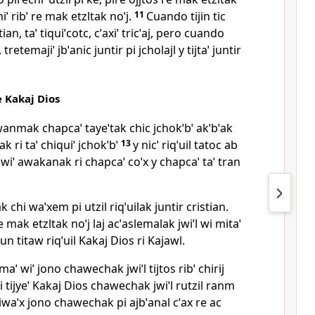
ˈ ribˈ re mak etzltak noˈj.
11
Cuando tijin tic
ian, taˈ tiquiˈcotc, cˈaxiˈ tricˈaj, pero cuando
 tretemajiˈ jbˈanic juntir pi jcholajl y tijtaˈ juntir
 Kakaj Dios
l awanmak chapcaˈ tayeˈtak chic jchokˈbˈ akˈbˈak
k ri taˈ chiquiˈ jchokˈbˈ
13
y nicˈ riqˈuil tatoc ab
bˈwiˈ awakanak ri chapcaˈ coˈx y chapcaˈ taˈ tran
chi waˈxem pi utzil riqˈuilak juntir cristian.
 mak etzltak noˈj laj acˈaslemalak jwiˈl wi mitaˈ
i jun titaw riqˈuil Kakaj Dios ri Kajawl.
maˈ wiˈ jono chawechak jwiˈl tijtos ribˈ chirij
 ri tijyeˈ Kakaj Dios chawechak jwiˈl rutzil ranm
iwaˈx jono chawechak pi ajbˈanal cˈax re ac