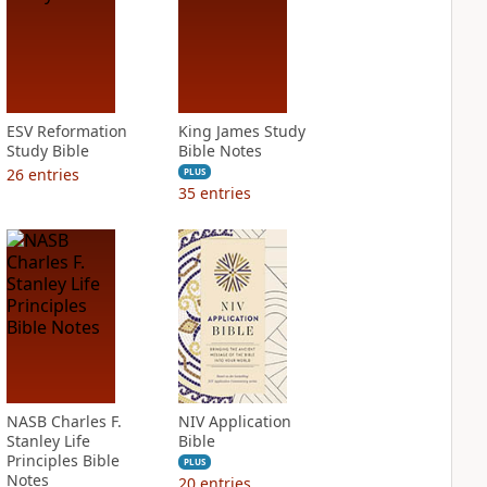
ESV Reformation
King James Study
Study Bible
Bible Notes
26
entries
PLUS
35
entries
NASB Charles F.
NIV Application
Stanley Life
Bible
Principles Bible
PLUS
Notes
20
entries