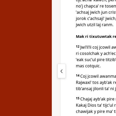
noˈj chapcaˈ re tosemi
ˈachsaj jwich jun crist
jorok cˈachsajiˈ jwich,
jwich utzil laj ranm.
Mak ri tixutuwtak re
12
Jwiˈliˈli coj jcowi
ri cosolchak y achˈeca
ˈeak sucˈul pire titzi
mas cotquic.
14
Coj jcowil awanmak 
Rajwaxiˈ tos aybˈak re
tibˈansaj jilonli taˈ n
15
Chajaj aybˈak pire 
Kakaj Dios taˈ tijcˈul
chawijak y pire maˈ t