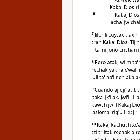
Kakaj Dios ri
6
Kakaj Dios r
ˈachaˈ jwichak
7
Jilonli cuytak cˈax r
tran Kakaj Dios. Tijin
ˈl taˈ ni jono cristian 
8
Pero atak, wi mitaˈ
rechak yak ralcˈwal, m
ˈuil taˈ naˈl nen akaja
9
Cuando aj ojiˈ acˈl,
ˈtakaˈ jkˈijak. Jwiˈliˈl
kawch jwiˈl Kakaj Dios 
ˈaslemal riqˈuil lecj ri 
10
Kakaj kachuch xcˈa
tzi triltak rechak pire
tijcˈachaˈ kawch, pero