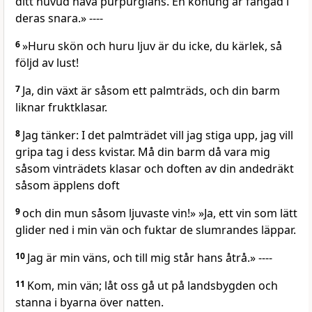
ditt huvud hava purpurglans. En konung är fångad i
deras snara.» ----
6
»Huru skön och huru ljuv är du icke, du kärlek, så
följd av lust!
7
Ja, din växt är såsom ett palmträds, och din barm
liknar fruktklasar.
8
Jag tänker: I det palmträdet vill jag stiga upp, jag vill
gripa tag i dess kvistar. Må din barm då vara mig
såsom vinträdets klasar och doften av din andedräkt
såsom äpplens doft
9
och din mun såsom ljuvaste vin!» »Ja, ett vin som lätt
glider ned i min vän och fuktar de slumrandes läppar.
10
Jag är min väns, och till mig står hans åtrå.» ----
11
Kom, min vän; låt oss gå ut på landsbygden och
stanna i byarna över natten.