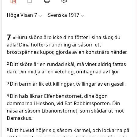
Höga Visan 7
Svenska 1917
7
»Huru sköna äro icke dina fötter i sina skor, du
ädla! Dina höfters rundning är såsom ett
bröstspännes kupor, gjorda av en konstnärs händer.
2
Ditt sköte är en rundad skål, må vinet aldrig fattas
däri. Din midja är en vetehög, omhägnad av liljor.
3
Din barm är lik ett killingpar, tvillingar av en gasell.
4
Din hals liknar Elfenbenstornet, dina ögon
dammarna i Hesbon, vid Bat-Rabbimsporten. Din
näsa är såsom Libanonstornet, som skådar ut mot
Damaskus.
5
Ditt huvud höjer sig såsom Karmel, och lockarna på