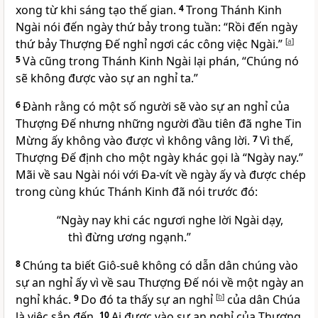
xong từ khi sáng tạo thế gian.
4
Trong Thánh Kinh
Ngài nói đến ngày thứ bảy trong tuần: “Rồi đến ngày
thứ bảy Thượng Đế nghỉ ngơi các công việc Ngài.”
[
a
]
5
Và cũng trong Thánh Kinh Ngài lại phán, “Chúng nó
sẽ không được vào sự an nghỉ ta.”
6
Đành rằng có một số người sẽ vào sự an nghỉ của
Thượng Đế nhưng những người đầu tiên đã nghe Tin
Mừng ấy không vào được vì không vâng lời.
7
Vì thế,
Thượng Đế định cho một ngày khác gọi là “Ngày nay.”
Mãi về sau Ngài nói với Đa-vít về ngày ấy và được chép
trong cùng khúc Thánh Kinh đã nói trước đó:
“Ngày nay khi các ngươi nghe lời Ngài dạy,
thì đừng ương ngạnh.”
8
Chúng ta biết Giô-suê không có dẫn dân chúng vào
sự an nghỉ ấy vì về sau Thượng Đế nói về một ngày an
nghỉ khác.
9
Do đó ta thấy sự an nghỉ
[
b
]
của dân Chúa
là việc sắp đến.
10
Ai được vào sự an nghỉ của Thượng