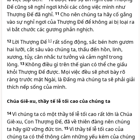
Đế cũng sẽ nghỉ ngơi khỏi các công việc mình như
Thượng Đế đã nghỉ.
11
Cho nên chúng ta hãy cố gắng
vào sự nghỉ ngơi của Thượng Đế để không ai bị loại ra
vì bắt chước các gương phản nghịch.
12
Lời Thượng Đế
[
c
]
rất sống động, sắc bén hơn gươm
hai lưỡi, cắt sâu vào chúng ta, thấu đến hồn, linh,
xương, tủy, cân nhắc tư tưởng và cảm nghĩ trong
lòng.
13
Không điều gì trên thế gian có thể che giấu
khỏi Thượng Đế được. Mọi việc đều sẽ phơi bày rõ
ràng trước mặt Ngài, là Đấng mà chúng ta sẽ phải giải
thích nếp sống của mình.
Chúa Giê-xu, thầy tế lễ tối cao của chúng ta
14
Vì chúng ta có một thầy tế lễ tối cao rất lớn là Chúa
Giê-xu, Con Thượng Đế, đã về thiên đàng nên chúng
ta hãy giữ vững đức tin.
15
Vì thầy tế lễ tối cao của
chúng ta có thể thông cảm những yếu kém của chúng