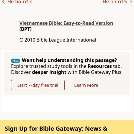
Hê-bơ-rơ 3
Hê-bơ-rơ 5
Vietnamese Bible: Easy-to-Read Version
(BPT)
© 2010 Bible League International
Want help understanding this passage?
PLUS
Explore trusted study tools in the
Resources
tab.
Discover
deeper insight
with Bible Gateway Plus.
Start 7-day free trial
Learn More
Sign Up for Bible Gateway: News &