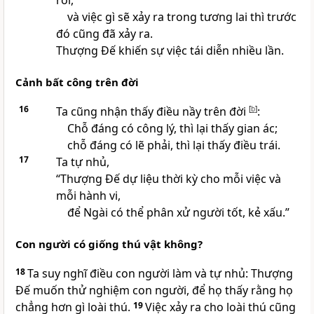
rồi,
và việc gì sẽ xảy ra trong tương lai thì trước
đó cũng đã xảy ra.
Thượng Đế khiến sự việc tái diễn nhiều lần.
Cảnh bất công trên đời
16
Ta cũng nhận thấy điều nầy trên đời
[
b
]
:
Chỗ đáng có công lý, thì lại thấy gian ác;
chỗ đáng có lẽ phải, thì lại thấy điều trái.
17
Ta tự nhủ,
“Thượng Đế dự liệu thời kỳ cho mỗi việc và
mỗi hành vi,
để Ngài có thể phân xử người tốt, kẻ xấu.”
Con người có giống thú vật không?
18
Ta suy nghĩ điều con người làm và tự nhủ: Thượng
Đế muốn thử nghiệm con người, để họ thấy rằng họ
chẳng hơn gì loài thú.
19
Việc xảy ra cho loài thú cũng