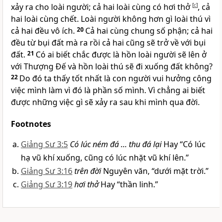
xảy ra cho loài người; cả hai loài cùng có hơi thở
[
c
]
, cả
hai loài cùng chết. Loài người không hơn gì loài thú vì
cả hai đều vô ích.
20
Cả hai cùng chung số phận; cả hai
đều từ bụi đất mà ra rồi cả hai cũng sẽ trở về với bụi
đất.
21
Có ai biết chắc được là hồn loài người sẽ lên ở
với Thượng Đế và hồn loài thú sẽ đi xuống đất không?
22
Do đó ta thấy tốt nhất là con người vui hưởng công
việc mình làm vì đó là phần số mình. Vì chẳng ai biết
được những việc gì sẽ xảy ra sau khi mình qua đời.
Footnotes
Giảng Sư 3:5
Có lúc ném đá … thu đá lại
Hay “Có lúc
hạ vũ khí xuống, cũng có lúc nhặt vũ khí lên.”
Giảng Sư 3:16
trên đời
Nguyên văn, “dưới mặt trời.”
Giảng Sư 3:19
hơi thở
Hay “thần linh.”