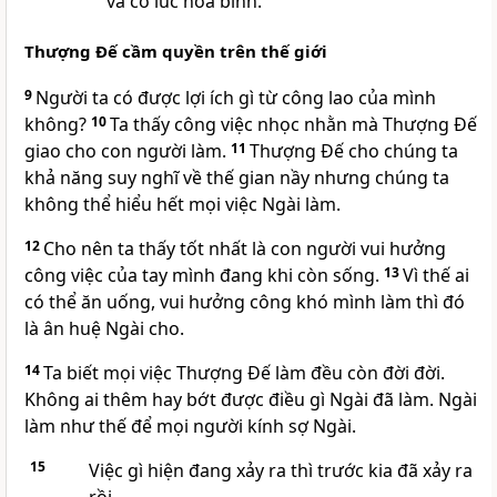
và có lúc hoà bình.
Thượng Đế cầm quyền trên thế giới
9
Người ta có được lợi ích gì từ công lao của mình
không?
10
Ta thấy công việc nhọc nhằn mà Thượng Đế
giao cho con người làm.
11
Thượng Đế cho chúng ta
khả năng suy nghĩ về thế gian nầy nhưng chúng ta
không thể hiểu hết mọi việc Ngài làm.
12
Cho nên ta thấy tốt nhất là con người vui hưởng
công việc của tay mình đang khi còn sống.
13
Vì thế ai
có thể ăn uống, vui hưởng công khó mình làm thì đó
là ân huệ Ngài cho.
14
Ta biết mọi việc Thượng Đế làm đều còn đời đời.
Không ai thêm hay bớt được điều gì Ngài đã làm. Ngài
làm như thế để mọi người kính sợ Ngài.
15
Việc gì hiện đang xảy ra thì trước kia đã xảy ra