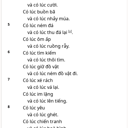
và có lúc cười.
Có lúc buồn bã
và có lúc nhảy múa.
5
Có lúc ném đá
và có lúc thu đá lại
[
a
]
.
Có lúc ôm ấp
và có lúc ruồng rẫy.
6
Có lúc tìm kiếm
và có lúc thôi tìm.
Có lúc giữ đồ vật
và có lúc ném đồ vật đi.
7
Có lúc xé rách
và có lúc vá lại.
Có lúc im lặng
và có lúc lên tiếng.
8
Có lúc yêu
và có lúc ghét.
Có lúc chiến tranh