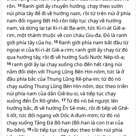
rôn.
14
Ranh giới ấy chuyển hướng, chạy theo sườn
núi phía tây để đi về hướng nam, rồi từ trên núi ở phía
nam đối ngang Bết Hô-rôn tiếp tục chạy về hướng
nam, và dừng lại tại Ki-ri-át Ba-anh, tức Ki-ri-át Giê-a-
rim, một thành thuộc về con cháu Giu-đa. Ðó là ranh
giới phía tây của họ.
15
Ranh giới phía nam bắt đầu từ
ngoại vi của Ki-ri-át Giê-a-rim; ranh giới ấy chạy từ đó
qua hướng tây, rồi đi về hướng Suối Nước Nép-tô-a;
16
ranh giới ấy lại chạy xuống cho đến hết rặng núi
nằm đối diện với Thung Lũng Bên Hin-nôm, tức là ở
đầu phía bắc của Thung Lũng Rê-pha-im; từ đó nó
chạy xuống Thung Lũng Bên Hin-nôm, dọc theo triền
núi phía nam của dân Giê-bu-si, và tiếp tục chạy
xuống đến Ên Rô-ghên.
17
Từ đó nó bẻ ngược lên
hướng bắc, đi về hướng Ên Sê-méc, rồi đi tiếp về Ghê-
li-lốt, tức đối ngang với Dốc A-đum-mim; từ đó nó
chạy xuống Tảng Ðá Bô-han (Bô-han là con trai của
Ru-bên),
18
rồi tiếp tục chạy dọc theo triền núi phía