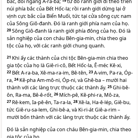
bắc, đối ngang A-ra-ba;
19
từ đó ranh giới đi theo triền
núi phía bắc của Bết Hốc-la; rồi ranh giới dừng lại ở
vịnh cực bắc của Biển Muối, tức tại cửa sông cực nam
của Sông Giô-đanh. Ðó là ranh giới phía nam của họ.
20
Sông Giô-đanh là ranh giới phía đông của họ. Ðó là
sản nghiệp của con cháu Bên-gia-min, chia theo gia
tộc của họ, với các ranh giới chung quanh.
21
Khi ấy các thành của chi tộc Bên-gia-min chia theo
gia tộc của họ là Giê-ri-cô, Bết Hốc-la, Ê-méc Kê-xi,
22
Bết A-ra-ba, Xê-ma-ra-im, Bê-tên,
23
A-vim, Pa-ra, Óp-
ra,
24
Kê-pha Am-mô-ni, Óp-ni, và Ghê-ba – mười hai
thành với các làng trực thuộc các thành ấy.
25
Ghi-bê-
ôn, Ra-ma, Bê-ê-rốt,
26
Mích-pê, Kê-phi-ra, Mô-za,
27
Rê-kem, Ia-pê-ên, Ta-ra-la,
28
Xê-la, Ha-ê-lép, Giê-bu,
tức Giê-ru-sa-lem, Ghi-bê-a, và Ki-ri-át Giê-a-rim –
mười bốn thành với các làng trực thuộc các thành ấy.
Ðó là sản nghiệp của con cháu Bên-gia-min, chia theo
gia tộc của họ.