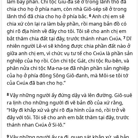
làm bảy phần. Chi tộc Giu-đa sẽ ở trong lãnh thổ đã
chia cho họ ở phía nam, còn nhà Giô-sép sẽ ở trong
lãnh thổ đã chia cho họ ở phía bắc.
6
Anh chị em sẽ
chia xứ còn lại ra làm bảy phần, rồi mang bản đồ có
ghi rõ địa hình về đây cho tôi. Tôi sẽ cho anh chị em
bắt thăm chia đất tại đây, trước thánh nhan
Chúa
.
7
Dĩ
nhiên người Lê-vi sẽ không được chia phần đất nào ở
giữa anh chị em, vì chức vụ tư tế cho
Chúa
là phần sản
nghiệp của họ rồi. Còn chi tộc Gát, chi tộc Ru-bên, và
phân nửa chi tộc Ma-na-se đã nhận phần sản nghiệp
của họ ở phía đông Sông Giô-đanh, mà Môi-se tôi tớ
của
Chúa
đã ban cho họ.”
8
Vậy những người ấy đứng dậy và lên đường. Giô-suê
ra lịnh cho những người đi vẽ bản đồ của xứ rằng,
“Hãy đi khắp xứ và ghi rõ địa hình của nó, rồi trở về
đây với tôi. Tôi sẽ cho anh em bắt thăm tại đây, trước
thánh nhan
Chúa
ở Si-lô.”
9
Vậy những người ấy ra đi, quan sát khắp xứ, vẽ bản