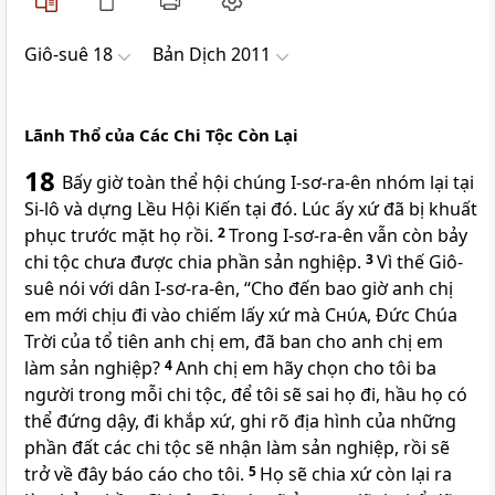
Giô-suê 18
Bản Dịch 2011
Lãnh Thổ của Các Chi Tộc Còn Lại
18
Bấy giờ toàn thể hội chúng I-sơ-ra-ên nhóm lại tại
Si-lô và dựng Lều Hội Kiến tại đó. Lúc ấy xứ đã bị khuất
phục trước mặt họ rồi.
2
Trong I-sơ-ra-ên vẫn còn bảy
chi tộc chưa được chia phần sản nghiệp.
3
Vì thế Giô-
suê nói với dân I-sơ-ra-ên, “Cho đến bao giờ anh chị
em mới chịu đi vào chiếm lấy xứ mà
Chúa
, Ðức Chúa
Trời của tổ tiên anh chị em, đã ban cho anh chị em
làm sản nghiệp?
4
Anh chị em hãy chọn cho tôi ba
người trong mỗi chi tộc, để tôi sẽ sai họ đi, hầu họ có
thể đứng dậy, đi khắp xứ, ghi rõ địa hình của những
phần đất các chi tộc sẽ nhận làm sản nghiệp, rồi sẽ
trở về đây báo cáo cho tôi.
5
Họ sẽ chia xứ còn lại ra