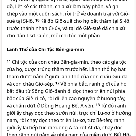
đồ, liệt kê các thành, chia xứ làm bảy phần, và ghi
chép vào một cuộn sách, rồi trở về doanh trại với Giô-
suê tại Si-lô.
10
Kế đó Giô-suê cho họ bắt thăm tại Si-lô,
trước thánh nhan
Chúa
, và tại đó Giô-suê đã chia xứ
cho dân I-sơ-ra-ên, mỗi chi tộc một phần.
Lãnh Thổ của Chi Tộc Bên-gia-min
11
Chi tộc của con cháu Bên-gia-min, theo các gia tộc
của họ, được trúng thăm trước hết. Lãnh thổ họ bắt
thăm được nằm ở giữa lãnh thổ của con cháu Giu-đa
và con cháu Giô-sép.
12
Về phía bắc, ranh giới của họ
bắt đầu từ Sông Giô-đanh đi dọc theo triền núi phía
bắc của Giê-ri-cô, rồi đi lên cao nguyên ở hướng tây,
và chấm dứt ở Ðồng Hoang Bết A-vên.
13
Từ đó ranh
giới ấy chạy dọc theo sườn núi, trực chỉ Lu-xơ ở hướng
nam, rồi chạy dọc theo triền Lu-xơ, tức Bê-tên; ranh
giới ấy lại tiếp tục đi xuống A-ta-rốt Át-đa, chạy dọc
theo rặng núi nằm về phía nam của miền dưới Bết Hô-