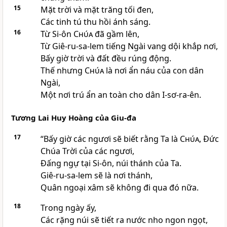
15
Mặt trời và mặt trăng tối đen,
Các tinh tú thu hồi ánh sáng.
16
Từ Si-ôn
Chúa
đã gầm lên,
Từ Giê-ru-sa-lem tiếng Ngài vang dội khắp nơi,
Bấy giờ trời và đất đều rúng động.
Thế nhưng
Chúa
là nơi ẩn náu của con dân
Ngài,
Một nơi trú ẩn an toàn cho dân I-sơ-ra-ên.
Tương Lai Huy Hoàng của Giu-đa
17
“Bấy giờ các ngươi sẽ biết rằng Ta là
Chúa
, Ðức
Chúa Trời của các ngươi,
Ðấng ngự tại Si-ôn, núi thánh của Ta.
Giê-ru-sa-lem sẽ là nơi thánh,
Quân ngoại xâm sẽ không đi qua đó nữa.
18
Trong ngày ấy,
Các rặng núi sẽ tiết ra nước nho ngon ngọt,