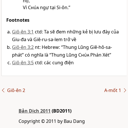
họ,
Vì
Chúa
ngự tại Si-ôn.”
Footnotes
Giô-ên 3:1
ctd: Ta sẽ đem những kẻ bị lưu đày của
Giu-đa và Giê-ru-sa-lem trở về
Giô-ên 3:2
nt: Hebrew: “Thung Lũng Giê-hô-sa-
phát” có nghĩa là “Thung Lũng
Chúa
Phán Xét”
Giô-ên 3:5
ctd: các cung điện
Giô-ên 2
A-mốt 1
Bản Dịch 2011
(BD2011)
Copyright © 2011 by Bau Dang