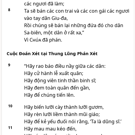
các ngươi đã làm;
8
Ta sẽ bán các con trai và các con gái các ngươi
vào tay dân Giu-đa,
Rồi chúng sẽ bán lại những đứa đó cho dân
Sa-biên, một dân ở rất xa,”
Vì
Chúa
đã phán.
Cuộc Ðoán Xét tại Thung Lũng Phán Xét
9
“Hãy rao báo điều nầy giữa các dân:
Hãy cử hành lễ xuất quân;
Hãy động viên tinh thần binh sĩ;
Hãy đem toàn quân đến gần,
Hãy để chúng tiến lên.
10
Hãy biến lưỡi cày thành lưỡi gươm,
Hãy rèn lưỡi liềm thành mũi giáo;
Hãy để kẻ yếu đuối nói rằng, ‘Ta là dũng sĩ.’
11
Hãy mau mau kéo đến,