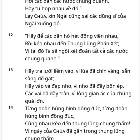
Hỡi các dân các nước chung quanh,
Hãy tụ họp nhau về đó.”
Lạy
Chúa
, xin Ngài cũng sai các dũng sĩ của
Ngài xuống đó.
12
“Hãy để các dân hò hét động viên nhau,
Rồi kéo nhau đến Thung Lũng Phán Xét;
Vì tại đó Ta sẽ ngồi xét đoán tất cả các nước
chung quanh.”
13
Hãy tra lưỡi liềm vào, vì lúa đã chín vàng, sẵn
sàng để gặt;
Hãy vào và đạp nho, vì nho đã đầy bồn ép.
Các vại đã đầy tràn, vì lòng gian ác của chúng
quá lớn.
14
Từng đoàn hùng binh đông đúc, từng đoàn
hùng binh đông đúc,
Cùng nhau kéo đến thung lũng chung thẩm!
Vì ngày của
Chúa
đã gần trong thung lũng
chung thẩm.