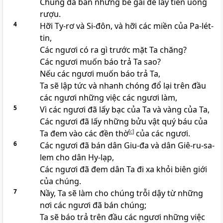
Chúng đã bán những bé gái để lấy tiền uống
rượu.
4
Hỡi Ty-rơ và Si-đôn, và hỡi các miền của Pa-lét-
tin,
Các ngươi có ra gì trước mặt Ta chăng?
Các ngươi muốn báo trả Ta sao?
Nếu các ngươi muốn báo trả Ta,
Ta sẽ lập tức và nhanh chóng đổ lại trên đầu
các ngươi những việc các ngươi làm,
5
Vì các ngươi đã lấy bạc của Ta và vàng của Ta,
Các ngươi đã lấy những bửu vật quý báu của
Ta đem vào các đền thờ
[
c
]
của các ngươi.
6
Các ngươi đã bán dân Giu-đa và dân Giê-ru-sa-
lem cho dân Hy-lạp,
Các ngươi đã đem dân Ta đi xa khỏi biên giới
của chúng.
7
Nầy, Ta sẽ làm cho chúng trỗi dậy từ những
nơi các ngươi đã bán chúng;
Ta sẽ báo trả trên đầu các ngươi những việc