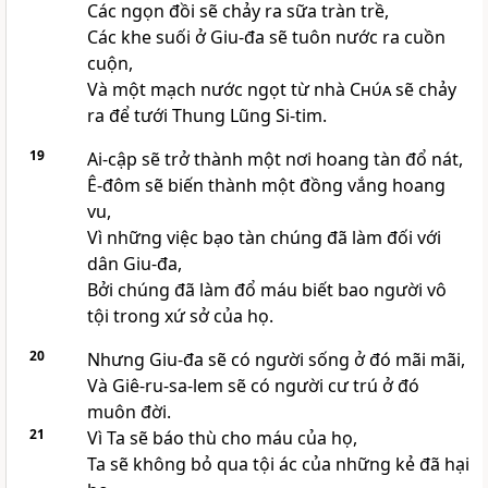
Các ngọn đồi sẽ chảy ra sữa tràn trề,
Các khe suối ở Giu-đa sẽ tuôn nước ra cuồn
cuộn,
Và một mạch nước ngọt từ nhà
Chúa
sẽ chảy
ra để tưới Thung Lũng Si-tim.
19
Ai-cập sẽ trở thành một nơi hoang tàn đổ nát,
Ê-đôm sẽ biến thành một đồng vắng hoang
vu,
Vì những việc bạo tàn chúng đã làm đối với
dân Giu-đa,
Bởi chúng đã làm đổ máu biết bao người vô
tội trong xứ sở của họ.
20
Nhưng Giu-đa sẽ có người sống ở đó mãi mãi,
Và Giê-ru-sa-lem sẽ có người cư trú ở đó
muôn đời.
21
Vì Ta sẽ báo thù cho máu của họ,
Ta sẽ không bỏ qua tội ác của những kẻ đã hại