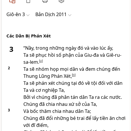
Giô-ên 3
Bản Dịch 2011
Các Dân Bị Phán Xét
3
“Nầy, trong những ngày đó và vào lúc ấy,
Ta sẽ phục hồi số phận của Giu-đa và Giê-ru-
sa-lem.
[
a
]
2
Ta sẽ nhóm họp mọi dân và đem chúng đến
Thung Lũng Phán Xét,
[
b
]
Ta sẽ phán xét chúng tại đó về tội đối với dân
Ta và cơ nghiệp Ta,
Bởi vì chúng đã phân tán dân Ta ra các nước.
Chúng đã chia nhau xứ sở của Ta,
3
Và bốc thăm chia nhau dân Ta;
Chúng đã đổi những bé trai để lấy tiền ăn chơi
với đĩ điếm,