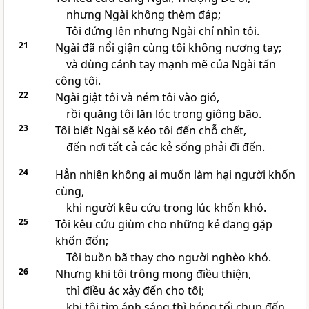
nhưng Ngài không thèm đáp;
Tôi đứng lên nhưng Ngài chỉ nhìn tôi.
21
Ngài đã nổi giận cùng tôi không nương tay;
và dùng cánh tay mạnh mẽ của Ngài tấn
công tôi.
22
Ngài giật tôi và ném tôi vào gió,
rồi quăng tôi lăn lóc trong giông bão.
23
Tôi biết Ngài sẽ kéo tôi đến chỗ chết,
đến nơi tất cả các kẻ sống phải đi đến.
24
Hẳn nhiên không ai muốn làm hại người khốn
cùng,
khi người kêu cứu trong lúc khốn khó.
25
Tôi kêu cứu giùm cho những kẻ đang gặp
khốn đốn;
Tôi buồn bã thay cho người nghèo khó.
26
Nhưng khi tôi trông mong điều thiện,
thì điều ác xảy đến cho tôi;
khi tôi tìm ánh sáng thì bóng tối chụp đến.