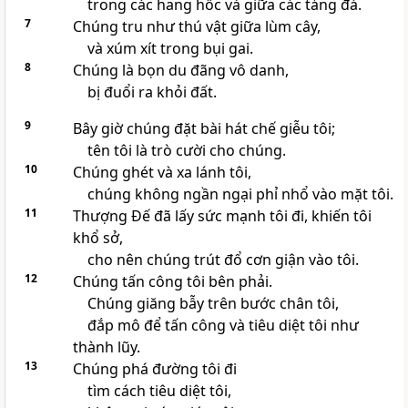
trong các hang hốc và giữa các tảng đá.
7
Chúng tru như thú vật giữa lùm cây,
và xúm xít trong bụi gai.
8
Chúng là bọn du đãng vô danh,
bị đuổi ra khỏi đất.
9
Bây giờ chúng đặt bài hát chế giễu tôi;
tên tôi là trò cười cho chúng.
10
Chúng ghét và xa lánh tôi,
chúng không ngần ngại phỉ nhổ vào mặt tôi.
11
Thượng Đế đã lấy sức mạnh tôi đi, khiến tôi
khổ sở,
cho nên chúng trút đổ cơn giận vào tôi.
12
Chúng tấn công tôi bên phải.
Chúng giăng bẫy trên bước chân tôi,
đắp mô để tấn công và tiêu diệt tôi như
thành lũy.
13
Chúng phá đường tôi đi
tìm cách tiêu diệt tôi,