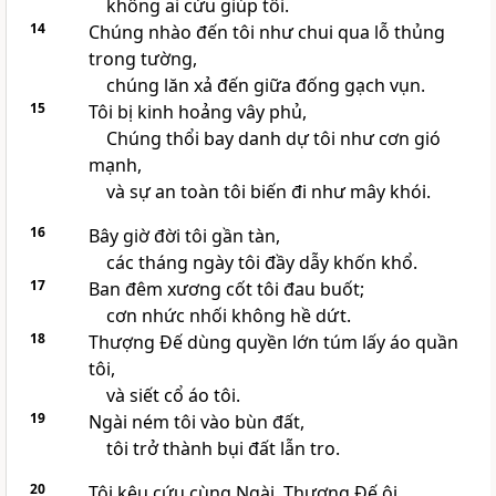
không ai cứu giúp tôi.
14
Chúng nhào đến tôi như chui qua lỗ thủng
trong tường,
chúng lăn xả đến giữa đống gạch vụn.
15
Tôi bị kinh hoảng vây phủ,
Chúng thổi bay danh dự tôi như cơn gió
mạnh,
và sự an toàn tôi biến đi như mây khói.
16
Bây giờ đời tôi gần tàn,
các tháng ngày tôi đầy dẫy khốn khổ.
17
Ban đêm xương cốt tôi đau buốt;
cơn nhức nhối không hề dứt.
18
Thượng Đế dùng quyền lớn túm lấy áo quần
tôi,
và siết cổ áo tôi.
19
Ngài ném tôi vào bùn đất,
tôi trở thành bụi đất lẫn tro.
20
Tôi kêu cứu cùng Ngài, Thượng Đế ôi,