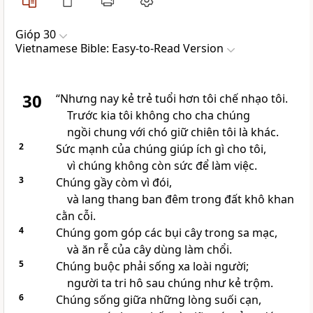
Gióp 30
Vietnamese Bible: Easy-to-Read Version
30
“Nhưng nay kẻ trẻ tuổi hơn tôi chế nhạo tôi.
Trước kia tôi không cho cha chúng
ngồi chung với chó giữ chiên tôi là khác.
2
Sức mạnh của chúng giúp ích gì cho tôi,
vì chúng không còn sức để làm việc.
3
Chúng gầy còm vì đói,
và lang thang ban đêm trong đất khô khan
cằn cỗi.
4
Chúng gom góp các bụi cây trong sa mạc,
và ăn rễ của cây dùng làm chổi.
5
Chúng buộc phải sống xa loài người;
người ta tri hô sau chúng như kẻ trộm.
6
Chúng sống giữa những lòng suối cạn,