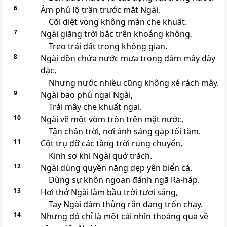
6
Âm phủ lộ trần trước mắt Ngài,
Cõi diệt vong không màn che khuất.
7
Ngài giăng trời bắc trên khoảng không,
Treo trái đất trong không gian.
8
Ngài dồn chứa nước mưa trong đám mây dày
đặc,
Nhưng nước nhiều cũng không xé rách mây.
9
Ngài bao phủ ngai Ngài,
Trải mây che khuất ngai.
10
Ngài vẽ một vòm tròn trên mặt nước,
Tận chân trời, nơi ánh sáng gặp tối tăm.
11
Cột trụ đỡ các tầng trời rung chuyển,
Kinh sợ khi Ngài quở trách.
12
Ngài dùng quyền năng dẹp yên biển cả,
Dùng sự khôn ngoan đánh ngã Ra-háp.
13
Hơi thở Ngài làm bầu trời tươi sáng,
Tay Ngài đâm thủng rắn đang trốn chạy.
14
Nhưng đó chỉ là một cái nhìn thoáng qua về