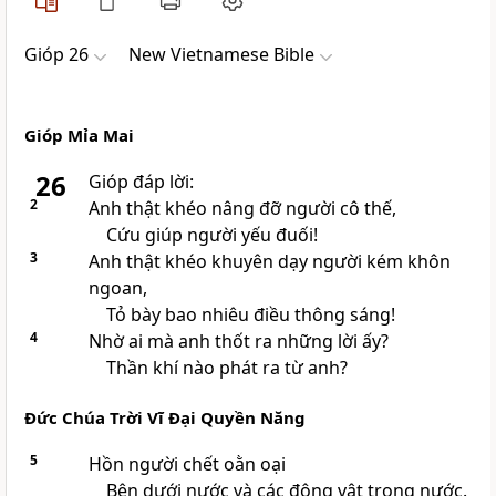
Gióp 26
New Vietnamese Bible
Gióp Mỉa Mai
26
Gióp đáp lời:
2
Anh thật khéo nâng đỡ người cô thế,
Cứu giúp người yếu đuối!
3
Anh thật khéo khuyên dạy người kém khôn
ngoan,
Tỏ bày bao nhiêu điều thông sáng!
4
Nhờ ai mà anh thốt ra những lời ấy?
Thần khí nào phát ra từ anh?
Đức Chúa Trời Vĩ Đại Quyền Năng
5
Hồn người chết oằn oại
Bên dưới nước và các động vật trong nước.