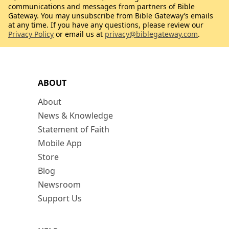
communications and messages from partners of Bible
Gateway. You may unsubscribe from Bible Gateway’s emails
at any time. If you have any questions, please review our
Privacy Policy
or email us at
privacy@biblegateway.com
.
ABOUT
About
News & Knowledge
Statement of Faith
Mobile App
Store
Blog
Newsroom
Support Us