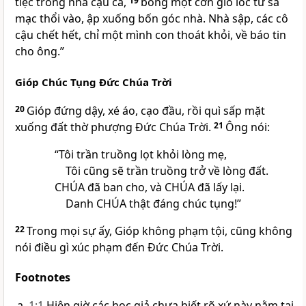
tiệc trong nhà cậu cả,
19
bỗng một cơn gió lốc từ sa
mạc thổi vào, ập xuống bốn góc nhà. Nhà sập, các cô
cậu chết hết, chỉ một mình con thoát khỏi, về báo tin
cho ông.”
Gióp Chúc Tụng Đức Chúa Trời
20
Gióp đứng dậy, xé áo, cạo đầu, rồi quì sấp mặt
xuống đất thờ phượng Đức Chúa Trời.
21
Ông nói:
“Tôi trần truồng lọt khỏi lòng mẹ,
Tôi cũng sẽ trần truồng trở về lòng đất.
CHÚA
đã ban cho, và
CHÚA
đã lấy lại.
Danh
CHÚA
thật đáng chúc tụng!”
22
Trong mọi sự ấy, Gióp không phạm tội, cũng không
nói điều gì xúc phạm đến Đức Chúa Trời.
Footnotes
1:1
Hiện giờ các học giả chưa biết rõ xứ này nằm tại