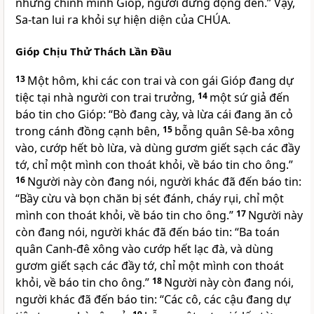
nhưng chính mình Gióp, ngươi đừng động đến.” Vậy,
Sa-tan lui ra khỏi sự hiện diện của
CHÚA
.
Gióp Chịu Thử Thách Lần Đầu
13
Một hôm, khi các con trai và con gái Gióp đang dự
tiệc tại nhà người con trai trưởng,
14
một sứ giả đến
báo tin cho Gióp: “Bò đang cày, và lừa cái đang ăn cỏ
trong cánh đồng cạnh bên,
15
bỗng quân Sê-ba xông
vào, cướp hết bò lừa, và dùng gươm giết sạch các đầy
tớ, chỉ một mình con thoát khỏi, về báo tin cho ông.”
16
Người này còn đang nói, người khác đã đến báo tin:
“Bầy cừu và bọn chăn bị sét đánh, cháy rụi, chỉ một
mình con thoát khỏi, về báo tin cho ông.”
17
Người này
còn đang nói, người khác đã đến báo tin: “Ba toán
quân Canh-đê xông vào cướp hết lạc đà, và dùng
gươm giết sạch các đầy tớ, chỉ một mình con thoát
khỏi, về báo tin cho ông.”
18
Người này còn đang nói,
người khác đã đến báo tin: “Các cô, các cậu đang dự