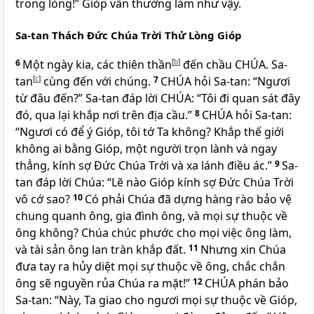
trong lòng!” Gióp vẫn thường làm như vậy.
Sa-tan Thách Đức Chúa Trời Thử Lòng Gióp
6
Một ngày kia, các thiên thần
[
b
]
đến chầu
CHÚA
. Sa-
tan
[
c
]
cùng đến với chúng.
7
CHÚA
hỏi Sa-tan: “Ngươi
từ đâu đến?” Sa-tan đáp lời
CHÚA
: “Tôi đi quan sát đây
đó, qua lại khắp nơi trên địa cầu.”
8
CHÚA
hỏi Sa-tan:
“Ngươi có để ý Gióp, tôi tớ Ta không? Khắp thế giới
không ai bằng Gióp, một người trọn lành và ngay
thẳng, kính sợ Đức Chúa Trời và xa lánh điều ác.”
9
Sa-
tan đáp lời Chúa: “Lẽ nào Gióp kính sợ Đức Chúa Trời
vô cớ sao?
10
Có phải Chúa đã dựng hàng rào bảo vệ
chung quanh ông, gia đình ông, và mọi sự thuộc về
ông không? Chúa chúc phước cho mọi việc ông làm,
và tài sản ông lan tràn khắp đất.
11
Nhưng xin Chúa
đưa tay ra hủy diệt mọi sự thuộc về ông, chắc chắn
ông sẽ nguyền rủa Chúa ra mặt!”
12
CHÚA
phán bảo
Sa-tan: “Này, Ta giao cho ngươi mọi sự thuộc về Gióp,