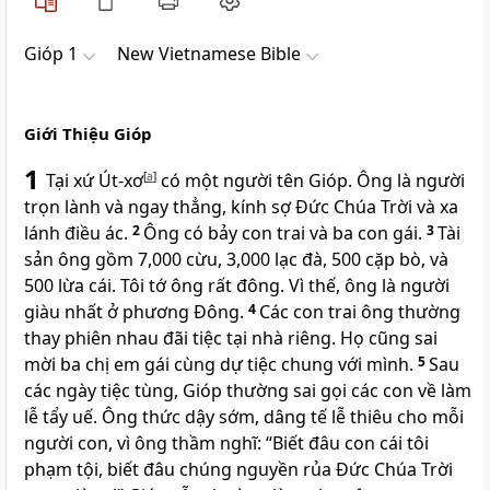
Gióp 1
New Vietnamese Bible
Giới Thiệu Gióp
1
Tại xứ Út-xơ
[
a
]
có một người tên Gióp. Ông là người
trọn lành và ngay thẳng, kính sợ Đức Chúa Trời và xa
lánh điều ác.
2
Ông có bảy con trai và ba con gái.
3
Tài
sản ông gồm 7,000 cừu, 3,000 lạc đà, 500 cặp bò, và
500 lừa cái. Tôi tớ ông rất đông. Vì thế, ông là người
giàu nhất ở phương Đông.
4
Các con trai ông thường
thay phiên nhau đãi tiệc tại nhà riêng. Họ cũng sai
mời ba chị em gái cùng dự tiệc chung với mình.
5
Sau
các ngày tiệc tùng, Gióp thường sai gọi các con về làm
lễ tẩy uế. Ông thức dậy sớm, dâng tế lễ thiêu cho mỗi
người con, vì ông thầm nghĩ: “Biết đâu con cái tôi
phạm tội, biết đâu chúng nguyền rủa Đức Chúa Trời