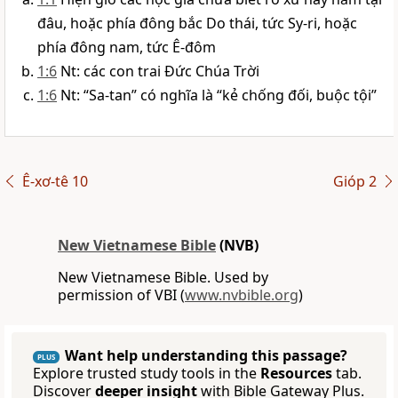
đâu, hoặc phía đông bắc Do thái, tức Sy-ri, hoặc
phía đông nam, tức Ê-đôm
1:6
Nt: các con trai Đức Chúa Trời
1:6
Nt: “Sa-tan” có nghĩa là “kẻ chống đối, buộc tội”
Ê-xơ-tê 10
Gióp 2
New Vietnamese Bible
(NVB)
New Vietnamese Bible. Used by
permission of VBI (
www.nvbible.org
)
Want help understanding this passage?
PLUS
Explore trusted study tools in the
Resources
tab.
Discover
deeper insight
with Bible Gateway Plus.