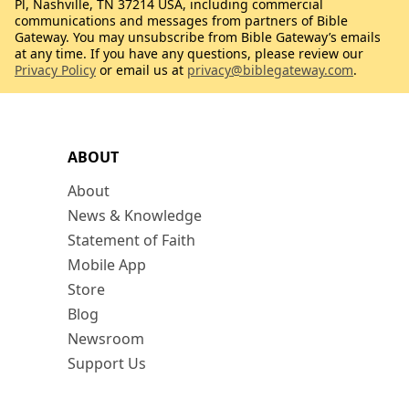
Pl, Nashville, TN 37214 USA, including commercial
communications and messages from partners of Bible
Gateway. You may unsubscribe from Bible Gateway’s emails
at any time. If you have any questions, please review our
Privacy Policy
or email us at
privacy@biblegateway.com
.
ABOUT
About
News & Knowledge
Statement of Faith
Mobile App
Store
Blog
Newsroom
Support Us