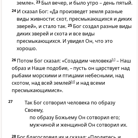
земле».
23
Был вечер, и было утро – день пятый.
24
И сказал Бог: «Да произведет земля разные
виды живности: скот, пресмыкающихся и диких
зверей», и стало так.
25
Бог создал разные виды
диких зверей и скота и все виды
пресмыкающихся. И увидел Он, что это
хорошо.
26
Потом Бог сказал: «Создадим человека
[
c
]
– Наш
образ и Наше подобие, – пусть он царствует над
рыбами морскими и птицами небесными, над
скотом, над всей землей
[
d
]
и над всеми
пресмыкающимися».
27
Так Бог сотворил человека по образу
Своему,
по образу Божьему Он сотворил его;
мужчиной и женщиной Он сотворил их.
28
Бог благословил их и сказал: «Плодитесь и