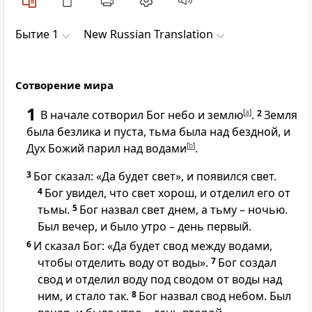
Бытие 1
New Russian Translation
Сотворение мира
1
В начале сотворил Бог небо и землю
[
a
]
.
2
Земля
была безлика и пуста, тьма была над бездной, и
Дух Божий парил над водами
[
b
]
.
3
Бог сказал: «Да будет свет», и появился свет.
4
Бог увидел, что свет хорош, и отделил его от
тьмы.
5
Бог назвал свет днем, а тьму – ночью.
Был вечер, и было утро – день первый.
6
И сказал Бог: «Да будет свод между водами,
чтобы отделить воду от воды».
7
Бог создал
свод и отделил воду под сводом от воды над
ним, и стало так.
8
Бог назвал свод небом. Был