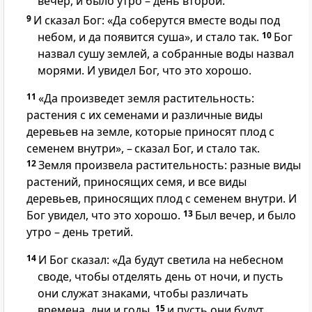
вечер, и было утро – день второй.
9
И сказал Бог: «Да соберутся вместе воды под
небом, и да появится суша», и стало так.
10
Бог
назвал сушу землей, а собранные воды назвал
морями. И увидел Бог, что это хорошо.
11
«Да произведет земля растительность:
растения с их семенами и различные виды
деревьев на земле, которые приносят плод с
семенем внутри», – сказал Бог, и стало так.
12
Земля произвела растительность: разные виды
растений, приносящих семя, и все виды
деревьев, приносящих плод с семенем внутри. И
Бог увидел, что это хорошо.
13
Был вечер, и было
утро – день третий.
14
И Бог сказал: «Да будут светила на небесном
своде, чтобы отделять день от ночи, и пусть
они служат знаками, чтобы различать
времена, дни и годы,
15
и пусть они будут