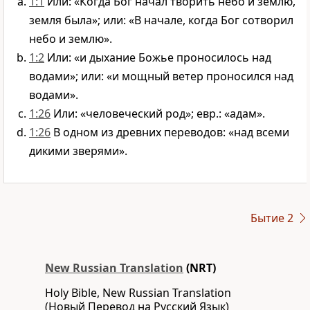
1:1
Или: «Когда Бог начал творить небо и землю,
земля была»; или: «В начале, когда Бог сотворил
небо и землю».
1:2
Или: «и дыхание Божье проносилось над
водами»; или: «и мощный ветер проносился над
водами».
1:26
Или: «человеческий род»; евр.: «адам».
1:26
В одном из древних переводов: «над всеми
дикими зверями».
Бытие 2
New Russian Translation
(NRT)
Holy Bible, New Russian Translation
(Новый Перевод на Русский Язык)