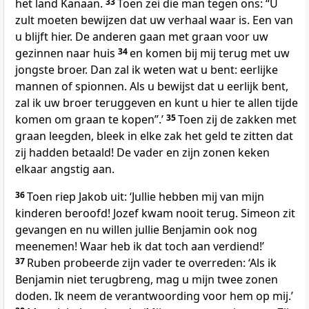
het land Kanaän.
33
Toen zei die man tegen ons: “U
zult moeten bewijzen dat uw verhaal waar is. Een van
u blijft hier. De anderen gaan met graan voor uw
gezinnen naar huis
34
en komen bij mij terug met uw
jongste broer. Dan zal ik weten wat u bent: eerlijke
mannen of spionnen. Als u bewijst dat u eerlijk bent,
zal ik uw broer teruggeven en kunt u hier te allen tijde
komen om graan te kopen”.’
35
Toen zij de zakken met
graan leegden, bleek in elke zak het geld te zitten dat
zij hadden betaald! De vader en zijn zonen keken
elkaar angstig aan.
36
Toen riep Jakob uit: ‘Jullie hebben mij van mijn
kinderen beroofd! Jozef kwam nooit terug. Simeon zit
gevangen en nu willen jullie Benjamin ook nog
meenemen! Waar heb ik dat toch aan verdiend!’
37
Ruben probeerde zijn vader te overreden: ‘Als ik
Benjamin niet terugbreng, mag u mijn twee zonen
doden. Ik neem de verantwoording voor hem op mij.’