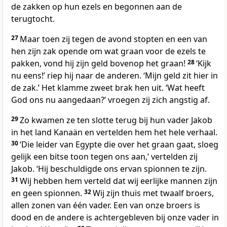
de zakken op hun ezels en begonnen aan de
terugtocht.
27
Maar toen zij tegen de avond stopten en een van
hen zijn zak opende om wat graan voor de ezels te
pakken, vond hij zijn geld bovenop het graan!
28
‘Kijk
nu eens!’ riep hij naar de anderen. ‘Mijn geld zit hier in
de zak.’ Het klamme zweet brak hen uit. ‘Wat heeft
God ons nu aangedaan?’ vroegen zij zich angstig af.
29
Zo kwamen ze ten slotte terug bij hun vader Jakob
in het land Kanaän en vertelden hem het hele verhaal.
30
‘Die leider van Egypte die over het graan gaat, sloeg
gelijk een bitse toon tegen ons aan,’ vertelden zij
Jakob. ‘Hij beschuldigde ons ervan spionnen te zijn.
31
Wij hebben hem verteld dat wij eerlijke mannen zijn
en geen spionnen.
32
Wij zijn thuis met twaalf broers,
allen zonen van één vader. Een van onze broers is
dood en de andere is achtergebleven bij onze vader in