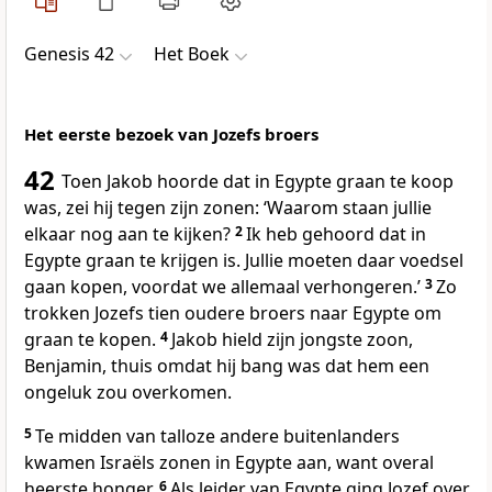
Genesis 42
Het Boek
Het eerste bezoek van Jozefs broers
42
Toen Jakob hoorde dat in Egypte graan te koop
was, zei hij tegen zijn zonen: ‘Waarom staan jullie
elkaar nog aan te kijken?
2
Ik heb gehoord dat in
Egypte graan te krijgen is. Jullie moeten daar voedsel
gaan kopen, voordat we allemaal verhongeren.’
3
Zo
trokken Jozefs tien oudere broers naar Egypte om
graan te kopen.
4
Jakob hield zijn jongste zoon,
Benjamin, thuis omdat hij bang was dat hem een
ongeluk zou overkomen.
5
Te midden van talloze andere buitenlanders
kwamen Israëls zonen in Egypte aan, want overal
heerste honger.
6
Als leider van Egypte ging Jozef over