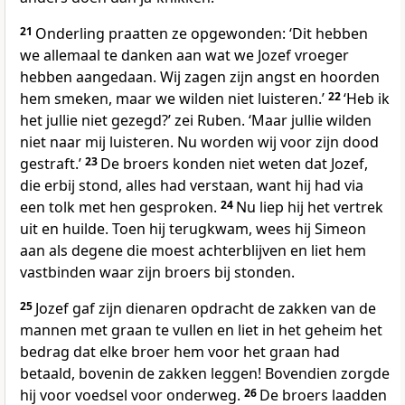
21
Onderling praatten ze opgewonden: ‘Dit hebben
we allemaal te danken aan wat we Jozef vroeger
hebben aangedaan. Wij zagen zijn angst en hoorden
hem smeken, maar we wilden niet luisteren.’
22
‘Heb ik
het jullie niet gezegd?’ zei Ruben. ‘Maar jullie wilden
niet naar mij luisteren. Nu worden wij voor zijn dood
gestraft.’
23
De broers konden niet weten dat Jozef,
die erbij stond, alles had verstaan, want hij had via
een tolk met hen gesproken.
24
Nu liep hij het vertrek
uit en huilde. Toen hij terugkwam, wees hij Simeon
aan als degene die moest achterblijven en liet hem
vastbinden waar zijn broers bij stonden.
25
Jozef gaf zijn dienaren opdracht de zakken van de
mannen met graan te vullen en liet in het geheim het
bedrag dat elke broer hem voor het graan had
betaald, bovenin de zakken leggen! Bovendien zorgde
hij voor voedsel voor onderweg.
26
De broers laadden