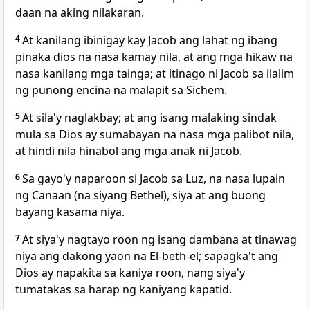
daan na aking nilakaran.
4
At kanilang ibinigay kay Jacob ang lahat ng ibang
pinaka dios na nasa kamay nila, at ang mga hikaw na
nasa kanilang mga tainga; at itinago ni Jacob sa ilalim
ng punong encina na malapit sa Sichem.
5
At sila'y naglakbay; at ang isang malaking sindak
mula sa Dios ay sumabayan na nasa mga palibot nila,
at hindi nila hinabol ang mga anak ni Jacob.
6
Sa gayo'y naparoon si Jacob sa Luz, na nasa lupain
ng Canaan (na siyang Bethel), siya at ang buong
bayang kasama niya.
7
At siya'y nagtayo roon ng isang dambana at tinawag
niya ang dakong yaon na El-beth-el; sapagka't ang
Dios ay napakita sa kaniya roon, nang siya'y
tumatakas sa harap ng kaniyang kapatid.