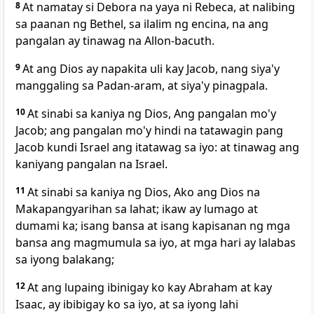
8
At namatay si Debora na yaya ni Rebeca, at nalibing
sa paanan ng Bethel, sa ilalim ng encina, na ang
pangalan ay tinawag na Allon-bacuth.
9
At ang Dios ay napakita uli kay Jacob, nang siya'y
manggaling sa Padan-aram, at siya'y pinagpala.
10
At sinabi sa kaniya ng Dios, Ang pangalan mo'y
Jacob; ang pangalan mo'y hindi na tatawagin pang
Jacob kundi Israel ang itatawag sa iyo: at tinawag ang
kaniyang pangalan na Israel.
11
At sinabi sa kaniya ng Dios, Ako ang Dios na
Makapangyarihan sa lahat; ikaw ay lumago at
dumami ka; isang bansa at isang kapisanan ng mga
bansa ang magmumula sa iyo, at mga hari ay lalabas
sa iyong balakang;
12
At ang lupaing ibinigay ko kay Abraham at kay
Isaac, ay ibibigay ko sa iyo, at sa iyong lahi