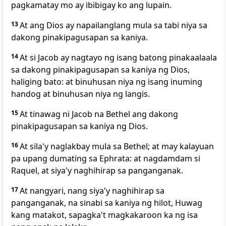
pagkamatay mo ay ibibigay ko ang lupain.
13
At ang Dios ay napailanglang mula sa tabi niya sa
dakong pinakipagusapan sa kaniya.
14
At si Jacob ay nagtayo ng isang batong pinakaalaala
sa dakong pinakipagusapan sa kaniya ng Dios,
haliging bato: at binuhusan niya ng isang inuming
handog at binuhusan niya ng langis.
15
At tinawag ni Jacob na Bethel ang dakong
pinakipagusapan sa kaniya ng Dios.
16
At sila'y naglakbay mula sa Bethel; at may kalayuan
pa upang dumating sa Ephrata: at nagdamdam si
Raquel, at siya'y naghihirap sa panganganak.
17
At nangyari, nang siya'y naghihirap sa
panganganak, na sinabi sa kaniya ng hilot, Huwag
kang matakot, sapagka't magkakaroon ka ng isa