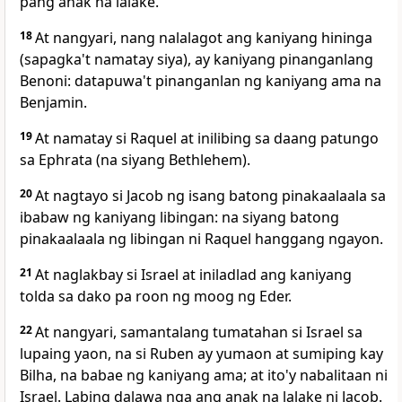
pang anak na lalake.
18
At nangyari, nang nalalagot ang kaniyang hininga
(sapagka't namatay siya), ay kaniyang pinanganlang
Benoni: datapuwa't pinanganlan ng kaniyang ama na
Benjamin.
19
At namatay si Raquel at inilibing sa daang patungo
sa Ephrata (na siyang Bethlehem).
20
At nagtayo si Jacob ng isang batong pinakaalaala sa
ibabaw ng kaniyang libingan: na siyang batong
pinakaalaala ng libingan ni Raquel hanggang ngayon.
21
At naglakbay si Israel at iniladlad ang kaniyang
tolda sa dako pa roon ng moog ng Eder.
22
At nangyari, samantalang tumatahan si Israel sa
lupaing yaon, na si Ruben ay yumaon at sumiping kay
Bilha, na babae ng kaniyang ama; at ito'y nabalitaan ni
Israel. Labing dalawa nga ang anak na lalake ni Jacob.