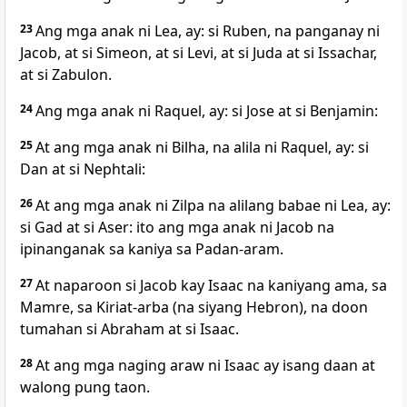
23
Ang mga anak ni Lea, ay: si Ruben, na panganay ni
Jacob, at si Simeon, at si Levi, at si Juda at si Issachar,
at si Zabulon.
24
Ang mga anak ni Raquel, ay: si Jose at si Benjamin:
25
At ang mga anak ni Bilha, na alila ni Raquel, ay: si
Dan at si Nephtali:
26
At ang mga anak ni Zilpa na alilang babae ni Lea, ay:
si Gad at si Aser: ito ang mga anak ni Jacob na
ipinanganak sa kaniya sa Padan-aram.
27
At naparoon si Jacob kay Isaac na kaniyang ama, sa
Mamre, sa Kiriat-arba (na siyang Hebron), na doon
tumahan si Abraham at si Isaac.
28
At ang mga naging araw ni Isaac ay isang daan at
walong pung taon.