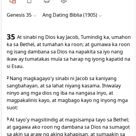
Genesis 35
Ang Dating Biblia (1905)
35
At sinabi ng Dios kay Jacob, Tumindig ka, umahon
ka sa Bethel, at tumahan ka roon; at gumawa ka roon
ng isang dambana sa Dios na napakita sa iyo nang
ikaw ay tumatakas mula sa harap ng iyong kapatid na
si Esau.
2
Nang magkagayo'y sinabi ni Jacob sa kaniyang
sangbahayan, at sa lahat niyang kasama. Ihiwalay
ninyo ang mga dios ng iba na nangasa inyo, at
magpakalinis kayo, at magbago kayo ng inyong mga
suot:
3
At tayo'y magsitindig at magsisampa tayo sa Bethel;
at gagawa ako roon ng dambana sa Dios na sumagot
sa akin sa araw ng aking kahapisan, at sumaakin sa