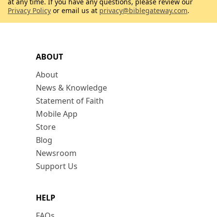
at any time. If you have any questions, please review our
Privacy Policy
or email us at
privacy@biblegateway.com
.
ABOUT
About
News & Knowledge
Statement of Faith
Mobile App
Store
Blog
Newsroom
Support Us
HELP
FAQs