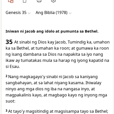
Genesis 35
Ang Biblia (1978)
Iniwan ni Jacob ang idolo at pumunta sa Bethel.
35
At sinabi ng Dios kay Jacob, Tumindig ka, umahon
ka sa
Bethel, at tumahan ka roon; at gumawa ka roon
ng isang dambana sa Dios na napakita sa iyo
nang
ikaw ay tumatakas mula sa harap ng iyong kapatid na
si Esau.
2
Nang magkagayo'y sinabi ni Jacob sa kaniyang
sangbahayan, at sa
lahat niyang kasama. Ihiwalay
ninyo ang mga dios ng iba na nangasa inyo,
at
magpakalinis kayo, at magbago kayo ng inyong mga
suot:
3
At tayo'y magsitindig at magsisampa tayo sa
Bethel;