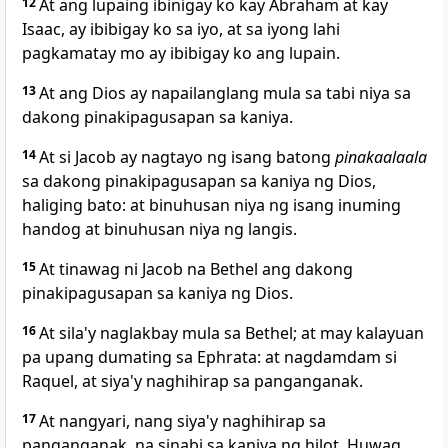
12
At ang lupaing ibinigay ko kay Abraham at kay
Isaac, ay ibibigay ko sa iyo, at sa iyong lahi
pagkamatay mo ay ibibigay ko ang lupain.
13
At ang Dios ay napailanglang mula sa tabi niya sa
dakong pinakipagusapan sa kaniya.
14
At si Jacob ay nagtayo ng isang batong
pinakaalaala
sa dakong pinakipagusapan sa kaniya ng Dios,
haliging bato: at binuhusan niya ng isang inuming
handog at binuhusan niya ng langis.
15
At tinawag ni Jacob na
Bethel ang dakong
pinakipagusapan sa kaniya ng Dios.
16
At sila'y naglakbay mula sa Bethel; at may kalayuan
pa upang dumating sa Ephrata: at nagdamdam si
Raquel, at siya'y naghihirap sa panganganak.
17
At nangyari, nang siya'y naghihirap sa
panganganak, na sinabi sa kaniya ng hilot, Huwag