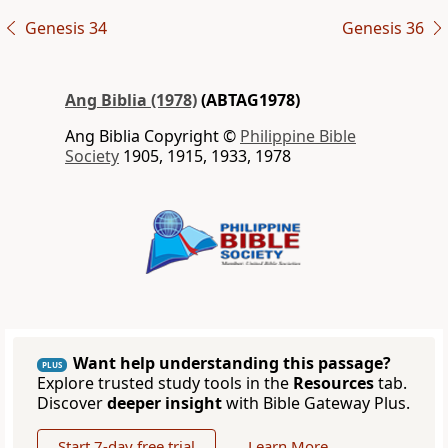
Genesis 34
Genesis 36
Ang Biblia (1978)
(ABTAG1978)
Ang Biblia Copyright ©
Philippine Bible
Society
1905, 1915, 1933, 1978
Want help understanding this passage?
PLUS
Explore trusted study tools in the
Resources
tab.
Discover
deeper insight
with Bible Gateway Plus.
Start 7-day free trial
Learn More