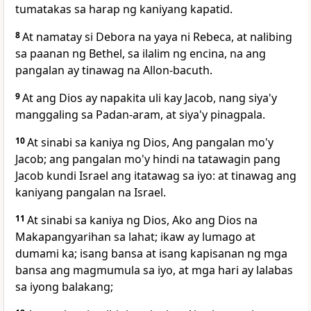
tumatakas sa harap ng kaniyang kapatid.
8
At namatay si Debora na
yaya ni Rebeca, at nalibing
sa paanan ng Bethel, sa ilalim ng encina, na ang
pangalan ay tinawag na Allon-bacuth.
9
At ang Dios ay napakita uli kay Jacob, nang siya'y
manggaling sa Padan-aram, at siya'y pinagpala.
10
At sinabi sa kaniya ng Dios, Ang pangalan mo'y
Jacob; ang pangalan mo'y
hindi na tatawagin pang
Jacob
kundi Israel ang itatawag sa iyo: at tinawag ang
kaniyang pangalan na Israel.
11
At sinabi sa kaniya ng
Dios, Ako ang Dios na
Makapangyarihan sa lahat; ikaw ay lumago at
dumami ka;
isang bansa at isang kapisanan ng mga
bansa ang magmumula sa iyo, at mga hari ay lalabas
sa iyong balakang;