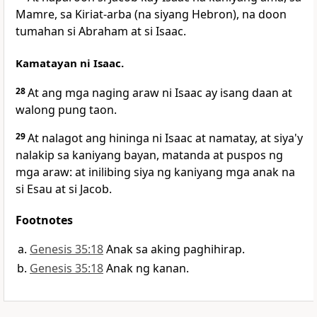
Mamre, sa
Kiriat-arba (na siyang Hebron), na doon
tumahan si Abraham at si Isaac.
Kamatayan ni Isaac.
28
At ang mga naging araw ni Isaac ay isang daan at
walong pung taon.
29
At nalagot ang hininga ni Isaac at namatay, at
siya'y
nalakip sa kaniyang bayan, matanda at puspos ng
mga araw:
at inilibing siya ng kaniyang mga anak na
si Esau at si Jacob.
Footnotes
Genesis 35:18
Anak sa aking paghihirap.
Genesis 35:18
Anak ng kanan.