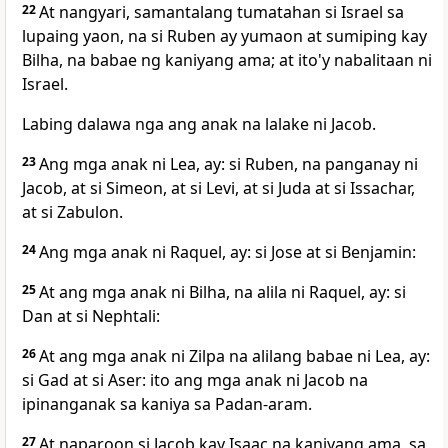
22
At nangyari, samantalang tumatahan si Israel sa
lupaing yaon, na si Ruben ay yumaon at sumiping kay
Bilha, na babae ng kaniyang ama; at ito'y nabalitaan ni
Israel.
Labing dalawa nga ang anak na lalake ni Jacob.
23
Ang mga anak ni Lea, ay: si Ruben, na panganay ni
Jacob, at si
Simeon, at si Levi, at si Juda at si Issachar,
at si Zabulon.
24
Ang mga anak ni Raquel, ay: si Jose at si Benjamin:
25
At ang mga anak ni Bilha, na alila ni Raquel, ay: si
Dan at si Nephtali:
26
At ang mga anak ni Zilpa na alilang babae ni Lea, ay:
si Gad at si Aser: ito ang mga anak ni Jacob na
ipinanganak sa kaniya sa Padan-aram.
27
At naparoon si Jacob kay Isaac na kaniyang ama, sa