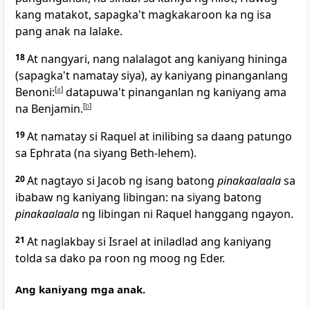
kang matakot,
sapagka't magkakaroon ka ng isa
pang anak na lalake.
18
At nangyari, nang nalalagot ang kaniyang hininga
(sapagka't namatay siya), ay kaniyang pinanganlang
Benoni:
[
a
]
datapuwa't pinanganlan ng kaniyang ama
na Benjamin.
[
b
]
19
At namatay si Raquel at inilibing sa daang patungo
sa
Ephrata (na siyang Beth-lehem).
20
At nagtayo si Jacob ng isang batong
pinakaalaala
sa
ibabaw ng kaniyang libingan: na siyang batong
pinakaalaala
ng libingan ni Raquel
hanggang ngayon.
21
At naglakbay si Israel at iniladlad ang kaniyang
tolda sa dako pa roon ng moog ng Eder.
Ang kaniyang mga anak.