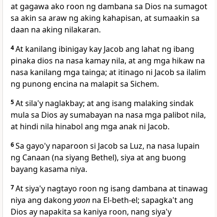
at gagawa ako roon ng dambana sa Dios na sumagot
sa akin sa araw ng aking kahapisan,
at sumaakin sa
daan na aking nilakaran.
4
At kanilang ibinigay kay Jacob ang lahat ng ibang
pinaka dios na nasa kamay nila, at ang mga hikaw na
nasa kanilang mga tainga;
at itinago ni Jacob sa ilalim
ng punong encina na malapit sa Sichem.
5
At sila'y naglakbay;
at ang isang malaking sindak
mula sa Dios ay sumabayan na nasa mga palibot nila,
at hindi nila hinabol ang mga anak ni Jacob.
6
Sa gayo'y naparoon si Jacob sa
Luz, na nasa lupain
ng Canaan (na siyang Bethel), siya at ang buong
bayang kasama niya.
7
At siya'y nagtayo roon ng isang dambana at tinawag
niya ang dakong
yaon
na El-beth-el; sapagka't ang
Dios ay napakita sa kaniya roon, nang siya'y