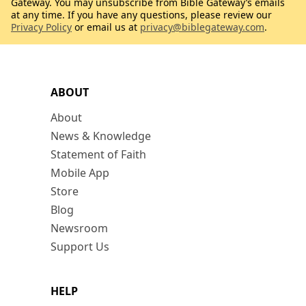
Gateway. You may unsubscribe from Bible Gateway’s emails
at any time. If you have any questions, please review our
Privacy Policy
or email us at
privacy@biblegateway.com
.
ABOUT
About
News & Knowledge
Statement of Faith
Mobile App
Store
Blog
Newsroom
Support Us
HELP