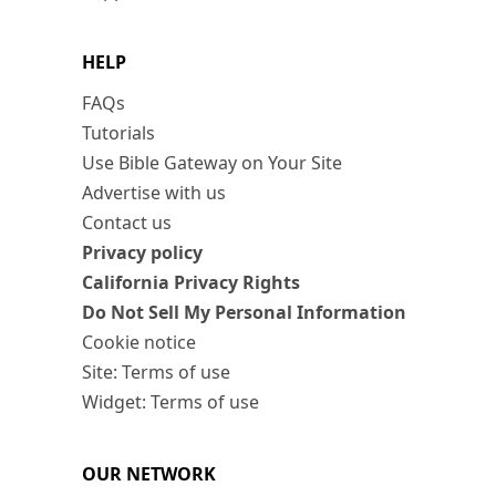
HELP
FAQs
Tutorials
Use Bible Gateway on Your Site
Advertise with us
Contact us
Privacy policy
California Privacy Rights
Do Not Sell My Personal Information
Cookie notice
Site: Terms of use
Widget: Terms of use
OUR NETWORK