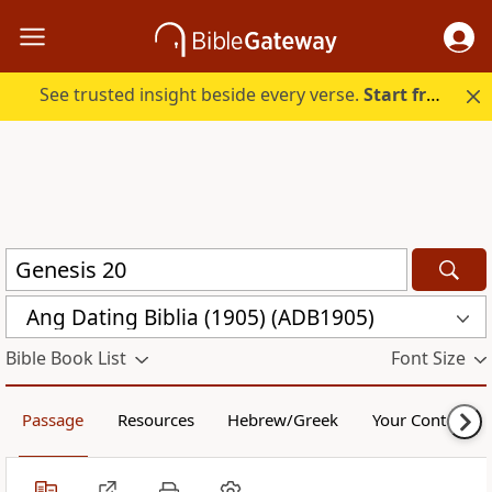
See trusted insight beside every verse.
Start free.
Ang Dating Biblia (1905) (ADB1905)
Bible Book List
Font Size
Passage
Resources
Hebrew/Greek
Your Content