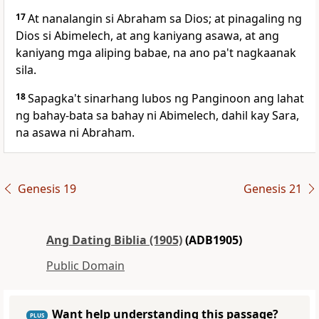
17
At nanalangin si Abraham sa Dios; at pinagaling ng
Dios si Abimelech, at ang kaniyang asawa, at ang
kaniyang mga aliping babae, na ano pa't nagkaanak
sila.
18
Sapagka't sinarhang lubos ng Panginoon ang lahat
ng bahay-bata sa bahay ni Abimelech, dahil kay Sara,
na asawa ni Abraham.
Genesis 19
Genesis 21
Ang Dating Biblia (1905)
(ADB1905)
Public Domain
Want help understanding this passage?
PLUS