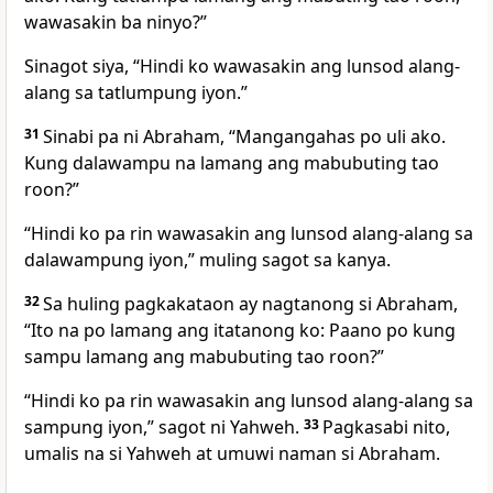
wawasakin ba ninyo?”
Sinagot siya, “Hindi ko wawasakin ang lunsod alang-
alang sa tatlumpung iyon.”
31
Sinabi pa ni Abraham, “Mangangahas po uli ako.
Kung dalawampu na lamang ang mabubuting tao
roon?”
“Hindi ko pa rin wawasakin ang lunsod alang-alang sa
dalawampung iyon,” muling sagot sa kanya.
32
Sa huling pagkakataon ay nagtanong si Abraham,
“Ito na po lamang ang itatanong ko: Paano po kung
sampu lamang ang mabubuting tao roon?”
“Hindi ko pa rin wawasakin ang lunsod alang-alang sa
sampung iyon,” sagot ni Yahweh.
33
Pagkasabi nito,
umalis na si Yahweh at umuwi naman si Abraham.