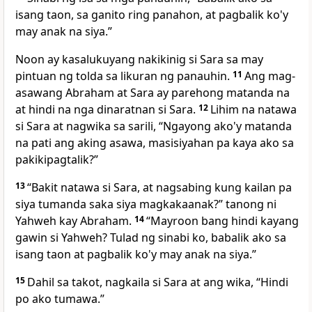
isang taon, sa ganito ring panahon, at pagbalik ko'y
may anak na siya.”
Noon ay kasalukuyang nakikinig si Sara sa may
pintuan ng tolda sa likuran ng panauhin.
11
Ang mag-
asawang Abraham at Sara ay parehong matanda na
at hindi na nga dinaratnan si Sara.
12
Lihim
na natawa
si Sara at nagwika sa sarili, “Ngayong ako'y matanda
na pati ang aking asawa, masisiyahan pa kaya ako sa
pakikipagtalik?”
13
“Bakit natawa si Sara, at nagsabing kung kailan pa
siya tumanda saka siya magkakaanak?” tanong ni
Yahweh kay Abraham.
14
“Mayroon
bang hindi kayang
gawin si Yahweh? Tulad ng sinabi ko, babalik ako sa
isang taon at pagbalik ko'y may anak na siya.”
15
Dahil sa takot, nagkaila si Sara at ang wika, “Hindi
po ako tumawa.”