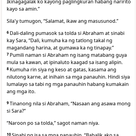
Ikinagagalak ko kayong paglingkuran habang naririto
kayo sa amin.”
Sila'y tumugon, “Salamat, ikaw ang masusunod.”
6
Dali-daling pumasok sa tolda si Abraham at sinabi
kay Sara, “Dali, kumuha ka ng tatlong takal ng
magandang harina, at gumawa ka ng tinapay.”
7
Pumili naman si Abraham ng isang matabang guya
mula sa kawan, at ipinaluto kaagad sa isang alipin.
8
Kumuha rin siya ng keso at gatas, kasama ang
nilutong karne, at inihain sa mga panauhin. Hindi siya
lumalayo sa tabi ng mga panauhin habang kumakain
ang mga ito.
9
Tinanong nila si Abraham, “Nasaan ang asawa mong
si Sara?”
“Naroon po sa tolda,” sagot naman niya.
10
Sinabi
ng isa sa mga panauhin, “Babalik ako sa