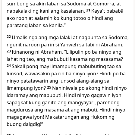
sumbong sa akin laban sa Sodoma at Gomorra, at
napakalaki ng kanilang kasalanan.
21
Kaya't bababâ
ako roon at aalamin ko kung totoo o hindi ang
paratang laban sa kanila.”
22
Umalis nga ang mga lalaki at nagpunta sa Sodoma,
ngunit naroon pa rin si Yahweh sa tabi ni Abraham.
23
Itinanong ni Abraham, “Lilipulin po ba ninyo ang
lahat ng tao, ang mabubuti kasama ng masasama?
24
Sakali pong may limampung mabubuting tao sa
lunsod, wawasakin pa rin ba ninyo iyon? Hindi po ba
ninyo patatawarin ang lunsod alang-alang sa
limampung iyon?
25
Naniniwala po akong hindi ninyo
idaramay ang mabubuti. Hindi ninyo gagawin iyon
sapagkat kung ganito ang mangyayari, parehong
magdurusa ang masama at ang mabuti. Hindi ninyo
magagawa iyon! Makatarungan ang Hukom ng
buong daigdig!”