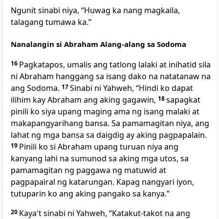
Ngunit sinabi niya, “Huwag ka nang magkaila,
talagang tumawa ka.”
Nanalangin si Abraham Alang-alang sa Sodoma
16
Pagkatapos, umalis ang tatlong lalaki at inihatid sila
ni Abraham hanggang sa isang dako na natatanaw na
ang Sodoma.
17
Sinabi ni Yahweh, “Hindi ko dapat
ilihim kay Abraham ang aking gagawin,
18
sapagkat
pinili ko siya upang maging ama ng isang malaki at
makapangyarihang bansa. Sa pamamagitan niya, ang
lahat ng mga bansa sa daigdig ay aking pagpapalain.
19
Pinili ko si Abraham upang turuan niya ang
kanyang lahi na sumunod sa aking mga utos, sa
pamamagitan ng paggawa ng matuwid at
pagpapairal ng katarungan. Kapag nangyari iyon,
tutuparin ko ang aking pangako sa kanya.”
20
Kaya't sinabi ni Yahweh, “Katakut-takot na ang