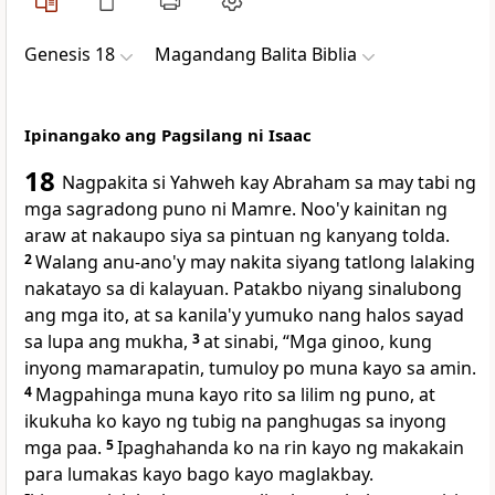
Genesis 18
Magandang Balita Biblia
Ipinangako ang Pagsilang ni Isaac
18
Nagpakita si Yahweh kay Abraham sa may tabi ng
mga sagradong puno ni Mamre. Noo'y kainitan ng
araw at nakaupo siya sa pintuan ng kanyang tolda.
2
Walang
anu-ano'y may nakita siyang tatlong lalaking
nakatayo sa di kalayuan. Patakbo niyang sinalubong
ang mga ito, at sa kanila'y yumuko nang halos sayad
sa lupa ang mukha,
3
at sinabi, “Mga ginoo, kung
inyong mamarapatin, tumuloy po muna kayo sa amin.
4
Magpahinga muna kayo rito sa lilim ng puno, at
ikukuha ko kayo ng tubig na panghugas sa inyong
mga paa.
5
Ipaghahanda ko na rin kayo ng makakain
para lumakas kayo bago kayo maglakbay.