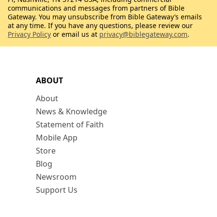
communications and messages from partners of Bible
Gateway. You may unsubscribe from Bible Gateway’s emails
at any time. If you have any questions, please review our
Privacy Policy
or email us at
privacy@biblegateway.com
.
ABOUT
About
News & Knowledge
Statement of Faith
Mobile App
Store
Blog
Newsroom
Support Us