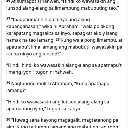
26
At sumagot si Yahweh, “Hindi ko wawasakin ang
lunsod alang-alang sa limampung mabubuting tao.”
27
“Ipagpaumanhin po ninyo ang aking
kapangahasan,” wika ni Abraham, “wala po akong
karapatang magsalita sa inyo, sapagkat ako'y isang
hamak na tao lamang.
28
Kung wala pong limampu, at
apatnapu't lima lamang ang mabubuti, wawasakin pa
rin ba ninyo ang lunsod?”
“Hindi, hindi ko wawasakin alang-alang sa apatnapu't
limang iyon,” tugon ni Yahweh.
29
Nagtanong muli si Abraham, “Kung apatnapu
lamang?”
“Hindi ko wawasakin ang lunsod alang-alang sa
apatnapung iyon,” tugon sa kanya.
30
“Huwag sana kayong magagalit, magtatanong pa
ako. Kung tatlumpu lamang ang mabuting tao roon,