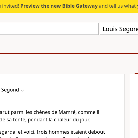
 invited!
Preview the new Bible Gateway
and tell us what 
Louis Segon
s Segond
pparut parmi les chênes de Mamré, comme il
e de sa tente, pendant la chaleur du jour.
t regarda: et voici, trois hommes étaient debout