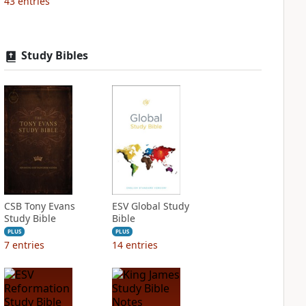
43
entries
Study Bibles
CSB Tony Evans
ESV Global Study
Study Bible
Bible
PLUS
PLUS
7
entries
14
entries