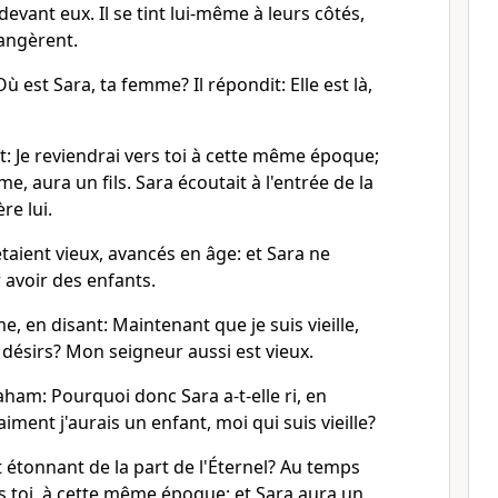
 devant eux. Il se tint lui-même à leurs côtés,
mangèrent.
 Où est Sara, ta femme? Il répondit: Elle est là,
it: Je reviendrai vers toi à cette même époque;
me, aura un fils. Sara écoutait à l'entrée de la
re lui.
aient vieux, avancés en âge: et Sara ne
 avoir des enfants.
me, en disant: Maintenant que je suis vieille,
 désirs? Mon seigneur aussi est vieux.
raham: Pourquoi donc Sara a-t-elle ri, en
aiment j'aurais un enfant, moi qui suis vieille?
oit étonnant de la part de l'Éternel? Au temps
ers toi, à cette même époque; et Sara aura un