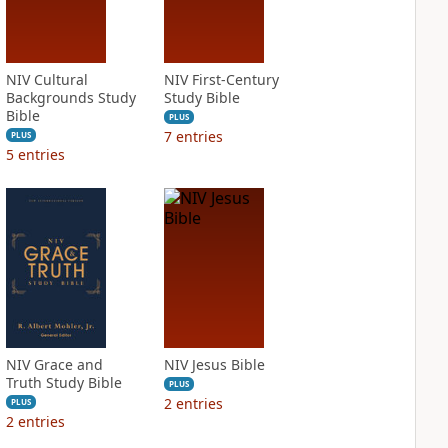
NIV Cultural
NIV First-Century
Backgrounds Study
Study Bible
Bible
PLUS
7
entries
PLUS
5
entries
NIV Grace and
NIV Jesus Bible
Truth Study Bible
PLUS
2
entries
PLUS
2
entries