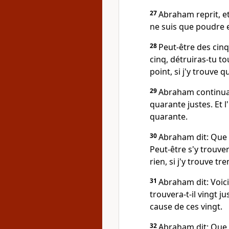
27
Abraham reprit, et 
ne suis que poudre 
28
Peut-être des cinq
cinq, détruiras-tu tout
point, si j'y trouve 
29
Abraham continua de
quarante justes. Et l'
quarante.
30
Abraham dit: Que le
Peut-être s'y trouvera-
rien, si j'y trouve tre
31
Abraham dit: Voici,
trouvera-t-il vingt jus
cause de ces vingt.
32
Abraham dit: Que le