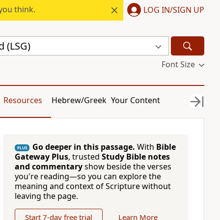
you think.
LOG IN/SIGN UP
d (LSG)
Font Size
Resources
Hebrew/Greek
Your Content
Go deeper in this passage.
With
Bible
PLUS
Gateway Plus
, trusted
Study Bible notes
and commentary
show beside the verses
you're reading—so you can explore the
meaning and context of Scripture without
leaving the page.
Start 7-day free trial
Learn More