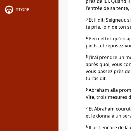
près de lui. Quand il
l'entrée de sa tente,
STORE
3
Et il dit: Seigneur, 
te prie, loin de ton s
4
Permettez qu'on ap
pieds; et reposez-vo
5
J'irai prendre un m
après quoi, vous con
vous passez près de 
tu l'as dit.
6
Abraham alla prompt
Vite, trois mesures d
7
Et Abraham courut 
et le donna à un serv
8
Il prit encore de la