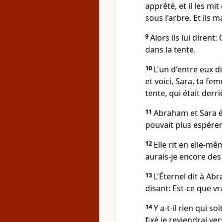
apprêté, et il les mit
sous l'arbre. Et ils 
9
Alors ils lui dirent:
dans la tente.
10
L'un d'entre eux d
et voici, Sara, ta fem
tente, qui était derriè
11
Abraham et Sara ét
pouvait plus espérer
12
Elle rit en elle-mê
aurais-je encore des
13
L'Éternel dit à Ab
disant: Est-ce que vr
14
Y a-t-il rien qui s
fixé je reviendrai v