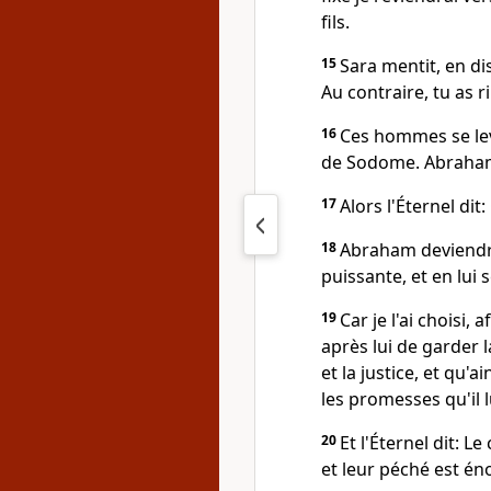
fils.
15
Sara mentit, en disa
Au contraire, tu as ri
16
Ces hommes se levè
de Sodome. Abraham 
17
Alors l'Éternel dit
18
Abraham deviendr
puissante, et en lui 
19
Car je l'ai choisi, 
après lui de garder l
et la justice, et qu'
les promesses qu'il lu
20
Et l'Éternel dit: 
et leur péché est é