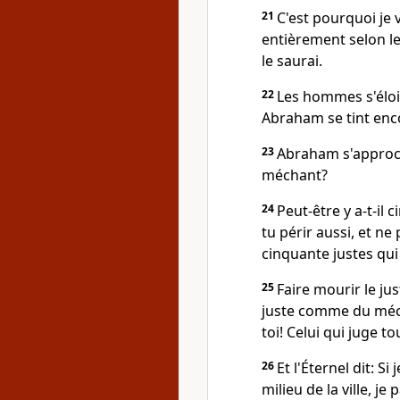
21
C'est pourquoi je v
entièrement selon le 
le saurai.
22
Les hommes s'éloi
Abraham se tint enco
23
Abraham s'approcha,
méchant?
24
Peut-être y a-t-il c
tu périr aussi, et ne
cinquante justes qui 
25
Faire mourir le jus
juste comme du mécha
toi! Celui qui juge to
26
Et l'Éternel dit: 
milieu de la ville, je