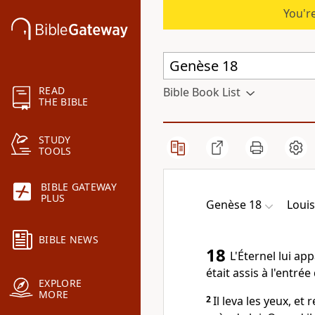
You're
READ
Bible Book List
THE BIBLE
STUDY
TOOLS
BIBLE GATEWAY
PLUS
Genèse 18
Loui
BIBLE NEWS
18
L'Éternel lui a
était assis à l'entré
EXPLORE
MORE
2
Il leva les yeux, e