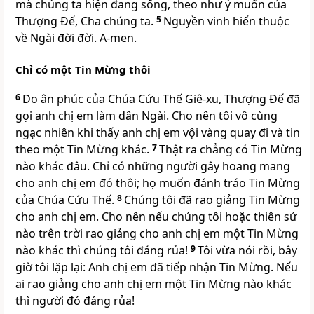
mà chúng ta hiện đang sống, theo như ý muốn của
Thượng Đế, Cha chúng ta.
5
Nguyền vinh hiển thuộc
về Ngài đời đời. A-men.
Chỉ có một Tin Mừng thôi
6
Do ân phúc của Chúa Cứu Thế Giê-xu, Thượng Đế đã
gọi anh chị em làm dân Ngài. Cho nên tôi vô cùng
ngạc nhiên khi thấy anh chị em vội vàng quay đi và tin
theo một Tin Mừng khác.
7
Thật ra chẳng có Tin Mừng
nào khác đâu. Chỉ có những người gây hoang mang
cho anh chị em đó thôi; họ muốn đánh tráo Tin Mừng
của Chúa Cứu Thế.
8
Chúng tôi đã rao giảng Tin Mừng
cho anh chị em. Cho nên nếu chúng tôi hoặc thiên sứ
nào trên trời rao giảng cho anh chị em một Tin Mừng
nào khác thì chúng tôi đáng rủa!
9
Tôi vừa nói rồi, bây
giờ tôi lặp lại: Anh chị em đã tiếp nhận Tin Mừng. Nếu
ai rao giảng cho anh chị em một Tin Mừng nào khác
thì người đó đáng rủa!