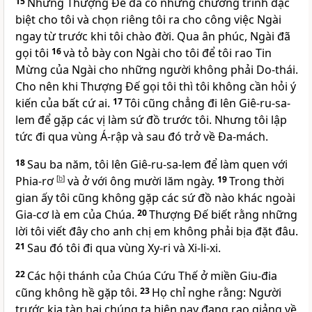
15
Nhưng Thượng Đế đã có những chương trình đặc
biệt cho tôi và chọn riêng tôi ra cho công việc Ngài
ngay từ trước khi tôi chào đời. Qua ân phúc, Ngài đã
gọi tôi
16
và tỏ bày con Ngài cho tôi để tôi rao Tin
Mừng của Ngài cho những người không phải Do-thái.
Cho nên khi Thượng Đế gọi tôi thì tôi không cần hỏi ý
kiến của bất cứ ai.
17
Tôi cũng chẳng đi lên Giê-ru-sa-
lem để gặp các vị làm sứ đồ trước tôi. Nhưng tôi lập
tức đi qua vùng Á-rập và sau đó trở về Đa-mách.
18
Sau ba năm, tôi lên Giê-ru-sa-lem để làm quen với
Phia-rơ
[
b
]
và ở với ông mười lăm ngày.
19
Trong thời
gian ấy tôi cũng không gặp các sứ đồ nào khác ngoài
Gia-cơ là em của Chúa.
20
Thượng Đế biết rằng những
lời tôi viết đây cho anh chị em không phải bịa đặt đâu.
21
Sau đó tôi đi qua vùng Xy-ri và Xi-li-xi.
22
Các hội thánh của Chúa Cứu Thế ở miền Giu-đia
cũng không hề gặp tôi.
23
Họ chỉ nghe rằng: Người
trước kia tàn hại chúng ta hiện nay đang rao giảng về