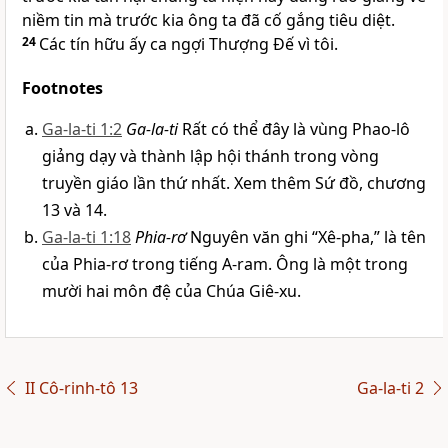
niềm tin mà trước kia ông ta đã cố gắng tiêu diệt.
24
Các tín hữu ấy ca ngợi Thượng Đế vì tôi.
Footnotes
Ga-la-ti 1:2
Ga-la-ti
Rất có thể đây là vùng Phao-lô
giảng dạy và thành lập hội thánh trong vòng
truyền giáo lần thứ nhất. Xem thêm Sứ đồ, chương
13 và 14.
Ga-la-ti 1:18
Phia-rơ
Nguyên văn ghi “Xê-pha,” là tên
của Phia-rơ trong tiếng A-ram. Ông là một trong
mười hai môn đệ của Chúa Giê-xu.
II Cô-rinh-tô 13
Ga-la-ti 2