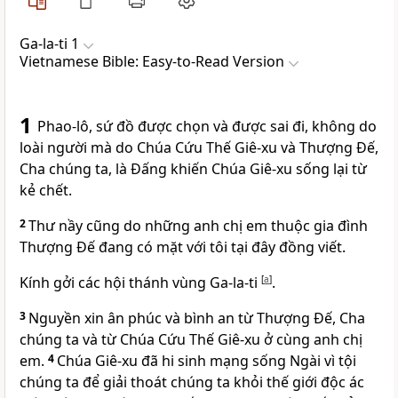
Ga-la-ti 1
Vietnamese Bible: Easy-to-Read Version
1
Phao-lô, sứ đồ được chọn và được sai đi, không do
loài người mà do Chúa Cứu Thế Giê-xu và Thượng Đế,
Cha chúng ta, là Đấng khiến Chúa Giê-xu sống lại từ
kẻ chết.
2
Thư nầy cũng do những anh chị em thuộc gia đình
Thượng Đế đang có mặt với tôi tại đây đồng viết.
Kính gởi các hội thánh vùng Ga-la-ti
[
a
]
.
3
Nguyền xin ân phúc và bình an từ Thượng Đế, Cha
chúng ta và từ Chúa Cứu Thế Giê-xu ở cùng anh chị
em.
4
Chúa Giê-xu đã hi sinh mạng sống Ngài vì tội
chúng ta để giải thoát chúng ta khỏi thế giới độc ác