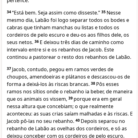
pertence.”
34
“Está bem. Seja assim como disseste.”
35
Nesse
mesmo dia, Labão foi logo separar todos os bodes e
cabras que tinham manchas ou listas e todos os
cordeiros de pelo escuro e deu-os aos filhos dele, os
seus netos.
36
E deixou três dias de caminho como
intervalo entre si e os rebanhos de Jacob. Este
continou a pastorear o resto dos rebanhos de Labão.
37
Jacob, contudo, pegou em ramos verdes de
choupos, amendoeiras e plátanos e descascou-os de
forma a deixá-los às riscas brancas.
38
Pôs esses
ramos nos sítios onde o rebanho ia beber, de maneira
que os animais os vissem,
39
porque era em geral
nessa altura que concebiam; o que realmente
aconteceu: as suas crias saíam malhadas e às riscas. E
Jacob pô-las no seu rebanho.
40
Depois separou no
rebanho de Labão as ovelhas dos cordeiros, e só as
deixou conceber com os cordeiros de pelo escuro.