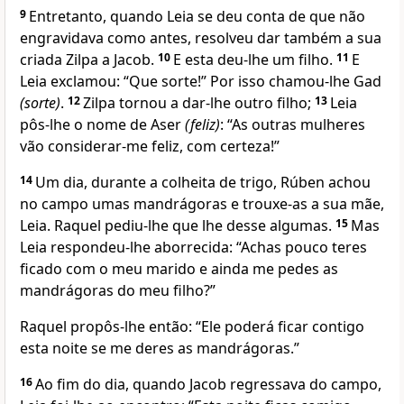
9
Entretanto, quando Leia se deu conta de que não
engravidava como antes, resolveu dar também a sua
criada Zilpa a Jacob.
10
E esta deu-lhe um filho.
11
E
Leia exclamou: “Que sorte!” Por isso chamou-lhe Gad
(sorte)
.
12
Zilpa tornou a dar-lhe outro filho;
13
Leia
pôs-lhe o nome de Aser
(feliz)
: “As outras mulheres
vão considerar-me feliz, com certeza!”
14
Um dia, durante a colheita de trigo, Rúben achou
no campo umas mandrágoras e trouxe-as a sua mãe,
Leia. Raquel pediu-lhe que lhe desse algumas.
15
Mas
Leia respondeu-lhe aborrecida: “Achas pouco teres
ficado com o meu marido e ainda me pedes as
mandrágoras do meu filho?”
Raquel propôs-lhe então: “Ele poderá ficar contigo
esta noite se me deres as mandrágoras.”
16
Ao fim do dia, quando Jacob regressava do campo,