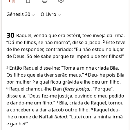
Gênesis 30
O Livro
30
Raquel, vendo que era estéril, teve inveja da irmã.
“Dá-me filhos, se não morro”, disse a Jacob.
2
Este teve
de lhe responder, contrariado: “Eu não estou no lugar
de Deus. Só ele sabe porque te impediu de ter filhos!”
3
Então Raquel disse-lhe: “Toma a minha criada Bila.
Os filhos que ela tiver serão meus.”
4
Deu-lhe pois Bila
por mulher,
5
a qual ficou grávida e lhe deu um filho.
6
Raquel chamou-lhe Dan
(fazer justiça)
, “Porque”,
disse ela, “Deus fez-me justiça, ouvindo o meu pedido
e dando-me um filho.”
7
Bila, criada de Raquel, tornou
a conceber e a dar a Jacob outro filho.
8
Raquel deu-
lhe o nome de Naftali
(lutar)
: “Lutei com a minha irmã
e ganhei!”