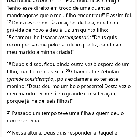
Leia foi-lhe ao encontro: “Esta noite ficas comigo.
Tenho esse direito em troco de uma quantas
mandrágoras que o meu filho encontrou!” E assim foi.
17
Deus respondeu às orações de Leia, que ficou
grávida de novo e deu à luz um quinto filho;
18
chamou-lhe Issacar
(recompensar)
: “Deus quis
recompensar-me pelo sacrifício que fiz, dando ao
meu marido a minha criada!”
19
Depois disso, ficou ainda outra vez à espera de um
filho, que foi o seu sexto.
20
Chamou-lhe Zebulão
(grande consideração)
, pois exclamara ao ter este
menino: “Deus deu-me um belo presente! Desta vez o
meu marido ter-me-á em grande consideração,
porque já lhe dei seis filhos!”
21
Passado um tempo teve uma filha a quem deu o
nome de Dina.
22
Nessa altura, Deus quis responder a Raquel e