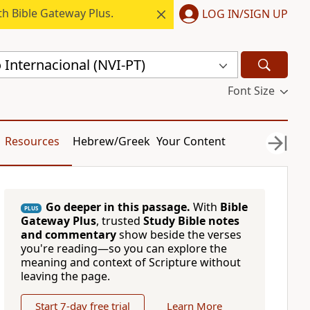
h Bible Gateway Plus.
LOG IN/SIGN UP
Internacional (NVI-PT)
Font Size
Resources
Hebrew/Greek
Your Content
Go deeper in this passage.
With
Bible
PLUS
Gateway Plus
, trusted
Study Bible notes
and commentary
show beside the verses
you're reading—so you can explore the
meaning and context of Scripture without
leaving the page.
Start 7-day free trial
Learn More