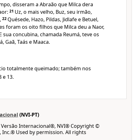
mpo, disseram a Abraão que Milca dera
aor:
21
Uz, o mais velho, Buz, seu irmão,
,
22
Quésede, Hazo, Pildas, Jidlafe e Betuel,
es foram os oito filhos que Milca deu a Naor,
E sua concubina, chamada Reumá, teve os
bá, Gaã, Taás e Maaca.
ifício totalmente queimado; também nos
8 e 13.
acional
(NVI-PT)
a Versão Internacional®, NVI® Copyright ©
, Inc.® Used by permission. All rights