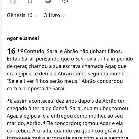
Gênesis 16
O Livro
Agar e Ismael
16
1-2
Contudo, Sarai e Abrão não tinham filhos.
Então Sarai, pensando que o
Senhor
a tinha impedido
de gerar, chamou a sua escrava chamada Agar, que
era egípcia, e deu-a a Abrão como segunda mulher:
“Se ela tiver filhos serão meus.” Abrão concordou
com a proposta de Sarai.
3
E assim aconteceu, dez anos depois de Abrão ter
chegado à terra de Canaã. Sarai, sua mulher, tomou
Agar, a egípcia, e a entregou como mulher, ao seu
marido, Abrão.
4
Ele concordou; tomou Agar e ela
concebeu. A criada, quando viu que ficou grávida,
tornou-se muito arrogante para com a sua senhora.