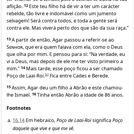
aflição.
12
Este teu filho há de vir a ter um carácter
rebelde, tão livre e indomável como um jumento
selvagem! Será contra todos, e toda a gente será
contra ele. Mas viverá perto dos que são da sua raça.”
13
A partir de então, Agar passou a referir-se ao
Senhor
, que era quem falava com ela, como o Deus
que olha por mim. E pensou para si: “Na verdade, eu
vi a Deus, mas depois de ele me ter visto primeiro a
mim.”
14
Mais tarde, esse poço ficou a ser chamado
Poço de Laai-Roi.
[
a
]
Fica entre Cades e Berede.
15
Assim, Agar deu um filho a Abrão e este chamou-
lhe Ismael.
16
Tinha então Abrão a idade de 86 anos.
Footnotes
16.14
Em hebraico,
Poço de Laai-Roi
significa
Poço
daquele que vive e que me vê.