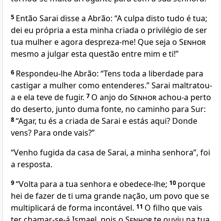
5
Então Sarai disse a Abrão: “A culpa disto tudo é tua;
dei eu própria a esta minha criada o privilégio de ser
tua mulher e agora despreza-me! Que seja o
Senhor
mesmo a julgar esta questão entre mim e ti!”
6
Respondeu-lhe Abrão: “Tens toda a liberdade para
castigar a mulher como entenderes.” Sarai maltratou-
a e ela teve de fugir.
7
O anjo do
Senhor
achou-a perto
do deserto, junto duma fonte, no caminho para Sur:
8
“Agar, tu és a criada de Sarai e estás aqui? Donde
vens? Para onde vais?”
“Venho fugida da casa de Sarai, a minha senhora”, foi
a resposta.
9
“Volta para a tua senhora e obedece-lhe;
10
porque
hei de fazer de ti uma grande nação, um povo que se
multiplicará de forma incontável.
11
O filho que vais
ter chamar-se-á Ismael, pois o
Senhor
te ouviu na tua