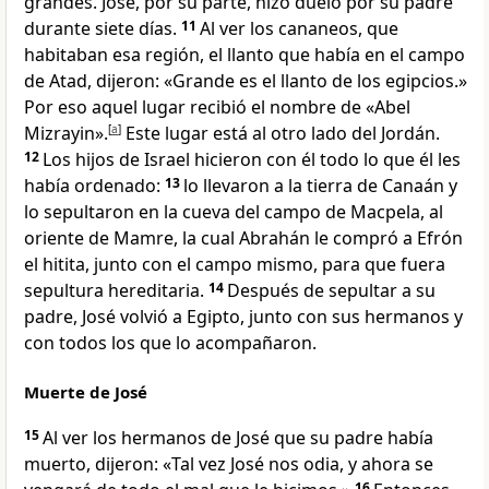
grandes. José, por su parte, hizo duelo por su padre
durante siete días.
11
Al ver los cananeos, que
habitaban esa región, el llanto que había en el campo
de Atad, dijeron: «Grande es el llanto de los egipcios.»
Por eso aquel lugar recibió el nombre de «Abel
Mizrayin».
[
a
]
Este lugar está al otro lado del Jordán.
12
Los hijos de Israel hicieron con él todo lo que él les
había ordenado:
13
lo llevaron a la tierra de Canaán y
lo sepultaron en la cueva del campo de Macpela, al
oriente de Mamre,
la cual Abrahán le compró a Efrón
el hitita, junto con el campo mismo, para que fuera
sepultura hereditaria.
14
Después de sepultar a su
padre, José volvió a Egipto, junto con sus hermanos y
con todos los que lo acompañaron.
Muerte de José
15
Al ver los hermanos de José que su padre había
muerto, dijeron: «Tal vez José nos odia, y ahora se
16