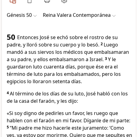
Génesis 50
Reina Valera Contemporánea
50
Entonces José se echó sobre el rostro de su
padre, y lloró sobre su cuerpo y lo besó.
2
Luego
mandó a sus siervos los médicos que embalsamaran
a su padre, y ellos embalsamaron a Israel.
3
Y le
guardaron luto cuarenta días, porque ése era el
término de luto para los embalsamados, pero los
egipcios lo lloraron setenta días.
4
Al término de los días de su luto, José habló con los
de la casa del faraón, y les dijo:
«Si soy digno de pedirles un favor, les ruego que
hablen con el faraón en mi favor. Díganle de mi parte:
5
“Mi padre me hizo hacerle este juramento: ‘Como
ves, ya estoy por morirme. Quiero que me sepultes en