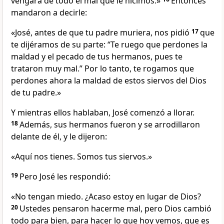
vengará de todo el mal que le hicimos.»
Entonces
mandaron a decirle:
«José, antes de que tu padre muriera, nos pidió
17
que
te dijéramos de su parte: “Te ruego que perdones la
maldad y el pecado de tus hermanos, pues te
trataron muy mal.” Por lo tanto, te rogamos que
perdones ahora la maldad de estos siervos del Dios
de tu padre.»
Y mientras ellos hablaban, José comenzó a llorar.
18
Además, sus hermanos fueron y se arrodillaron
delante de él, y le dijeron:
«Aquí nos tienes. Somos tus siervos.»
19
Pero José les respondió:
«No tengan miedo. ¿Acaso estoy en lugar de Dios?
20
Ustedes pensaron hacerme mal, pero Dios cambió
todo para bien, para hacer lo que hoy vemos, que es