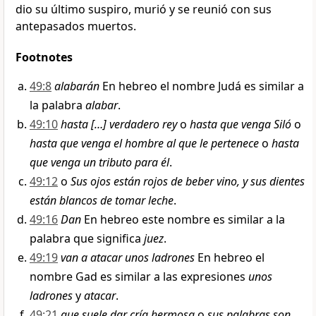
dio su último suspiro, murió y se reunió con sus
antepasados muertos.
Footnotes
49:8
alabarán
En hebreo el nombre Judá es similar a
la palabra
alabar
.
49:10
hasta […] verdadero rey
o
hasta que venga Siló
o
hasta que venga el hombre al que le pertenece
o
hasta
que venga un tributo para él
.
49:12
o
Sus ojos están rojos de beber vino, y sus dientes
están blancos de tomar leche
.
49:16
Dan
En hebreo este nombre es similar a la
palabra que significa
juez
.
49:19
van a atacar unos ladrones
En hebreo el
nombre Gad es similar a las expresiones
unos
ladrones
y
atacar
.
49:21
que suele dar cría hermosa
o
sus palabras son