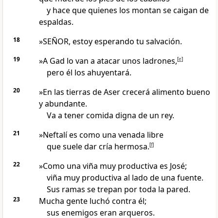
y hace que quienes los montan se caigan de
espaldas.
18
»SEÑOR, estoy esperando tu salvación.
19
»A Gad lo van a atacar unos ladrones,
[
e
]
pero él los ahuyentará.
20
»En las tierras de Aser crecerá alimento bueno
y abundante.
Va a tener comida digna de un rey.
21
»Neftalí es como una venada libre
que suele dar cría hermosa.
[
f
]
22
»Como una viña muy productiva es José;
viña muy productiva al lado de una fuente.
Sus ramas se trepan por toda la pared.
23
Mucha gente luchó contra él;
sus enemigos eran arqueros.