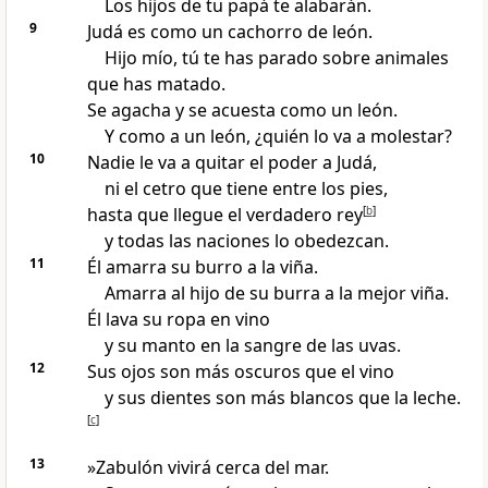
Los hijos de tu papá te alabarán.
9
Judá es como un cachorro de león.
Hijo mío, tú te has parado sobre animales
que has matado.
Se agacha y se acuesta como un león.
Y como a un león, ¿quién lo va a molestar?
10
Nadie le va a quitar el poder a Judá,
ni el cetro que tiene entre los pies,
hasta que llegue el verdadero rey
[
b
]
y todas las naciones lo obedezcan.
11
Él amarra su burro a la viña.
Amarra al hijo de su burra a la mejor viña.
Él lava su ropa en vino
y su manto en la sangre de las uvas.
12
Sus ojos son más oscuros que el vino
y sus dientes son más blancos que la leche.
[
c
]
13
»Zabulón vivirá cerca del mar.