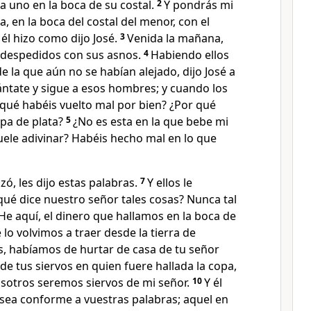
a uno en la boca de su costal.
2
Y pondrás mi
a, en la boca del costal del menor, con el
 él hizo como dijo José.
3
Venida la mañana,
despedidos con sus asnos.
4
Habiendo ellos
de la que aún no se habían alejado, dijo José a
tate y sigue a esos hombres; y cuando los
r qué habéis vuelto mal por bien? ¿Por qué
pa de plata?
5
¿No es esta en la que bebe mi
suele adivinar? Habéis hecho mal en lo que
zó, les dijo estas palabras.
7
Y ellos le
ué dice nuestro señor tales cosas? Nunca tal
He aquí, el dinero que hallamos en la boca de
 lo volvimos a traer desde la tierra de
, habíamos de hurtar de casa de tu señor
de tus siervos en quien fuere hallada la copa,
sotros seremos siervos de mi señor.
10
Y él
 sea conforme a vuestras palabras; aquel en