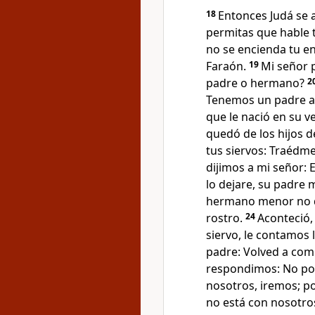
18
Entonces Judá se a
permitas que hable t
no se encienda tu en
Faraón.
19
Mi señor p
padre o hermano?
2
Tenemos un padre a
que le nació en su v
quedó de los hijos d
tus siervos: Traédme
dijimos a mi señor: 
lo dejare, su padre 
hermano menor no d
rostro.
24
Aconteció,
siervo, le contamos 
padre: Volved a com
respondimos: No po
nosotros, iremos; po
no está con nosotro