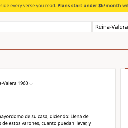
eside every verse you read.
Plans start under $6/month
wit
Reina-Valer
a-Valera 1960
ayordomo de su casa, diciendo: Llena de
s de estos varones, cuanto puedan llevar, y