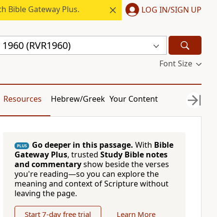
h Bible Gateway Plus.
LOG IN/SIGN UP
a 1960 (RVR1960)
Font Size
Resources
Hebrew/Greek
Your Content
Go deeper in this passage.
With
Bible
PLUS
Gateway Plus
, trusted
Study Bible notes
and commentary
show beside the verses
you're reading—so you can explore the
meaning and context of Scripture without
leaving the page.
Start 7-day free trial
Learn More