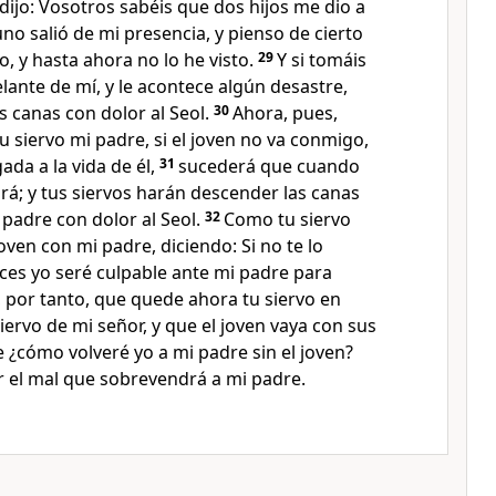
dijo: Vosotros sabéis que dos hijos me dio a
 uno salió de mi presencia, y pienso de cierto
 y hasta ahora no lo he visto.
29
Y si tomáis
lante de mí, y le acontece algún desastre,
 canas con dolor al Seol.
30
Ahora, pues,
u siervo mi padre, si el joven no va conmigo,
ada a la vida de él,
31
sucederá que cuando
irá; y tus siervos harán descender las canas
 padre con dolor al Seol.
32
Como tu siervo
joven con mi padre, diciendo: Si no te lo
nces yo seré culpable ante mi padre para
, por tanto, que quede ahora tu siervo en
siervo de mi señor, y que el joven vaya con sus
 ¿cómo volveré yo a mi padre sin el joven?
r el mal que sobrevendrá a mi padre.