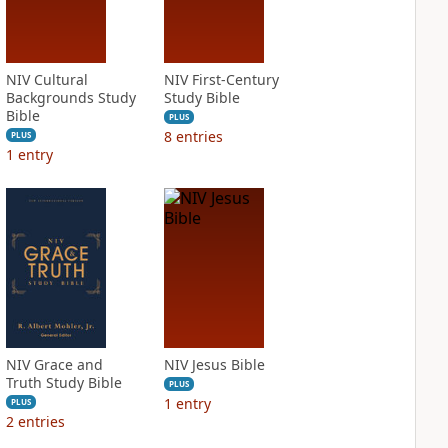
NIV Cultural
NIV First-Century
Backgrounds Study
Study Bible
Bible
PLUS
8
entries
PLUS
1
entry
NIV Grace and
NIV Jesus Bible
Truth Study Bible
PLUS
1
entry
PLUS
2
entries