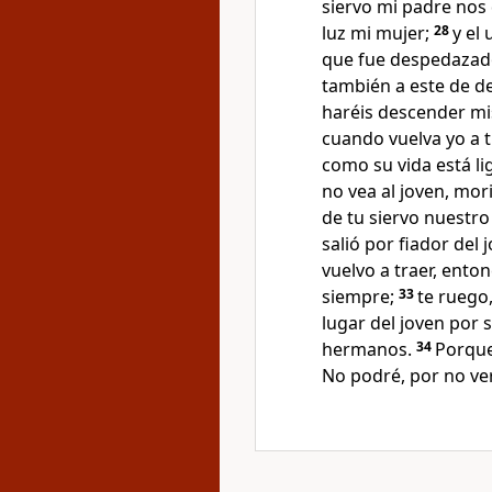
siervo mi padre nos 
luz mi mujer;
28
y el
que fue despedazado,
también a este de de
haréis descender mis
cuando vuelva yo a t
como su vida está lig
no vea al joven, mor
de tu siervo nuestro
salió por fiador del 
vuelvo a traer, ento
siempre;
33
te ruego
lugar del joven por 
hermanos.
34
Porque
No podré, por no ve