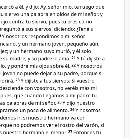
cercó a él, y dijo: Ay, señor mío, te ruego que
u siervo una palabra en oídos de mi señor, y
ojo contra tu siervo, pues tú eres como
reguntó a sus siervos, diciendo: ¿Tenéis
0
Y nosotros respondimos a mi señor:
nciano, y un hermano joven, pequeño aún,
ejez; y un hermano suyo murió, y él solo
e su madre; y su padre lo ama.
21
Y tú dijiste a
lo, y pondré mis ojos sobre él.
22
Y nosotros
El joven no puede dejar a su padre, porque si
morirá.
23
Y dijiste a tus siervos: Si vuestro
esciende con vosotros, no veréis más mi
 pues, que cuando llegamos a mi padre tu
las palabras de mi señor.
25
Y dijo nuestro
prarnos un poco de alimento.
26
Y nosotros
demos ir; si nuestro hermano va con
rque no podremos ver el rostro del varón, si
s nuestro hermano el menor.
27
Entonces tu