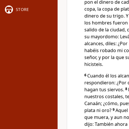
pon el dinero de cad
copa, la copa de plat
STORE
dinero de su trigo. Y
los hombres fueron 
salido de la ciudad, 
su mayordomo: Leván
alcances, diles: ¿Po
habéis robado mi co
señor, y por la que 
hicisteis.
6
Cuando él los alcan
respondieron: ¿Por q
hagan tus siervos.
8
nuestros costales, te
Canaán; ¿cómo, pues
plata ni oro?
9
Aquel 
que muera, y aun no
dijo: También ahora