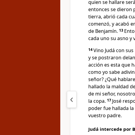
quien se hallare será
entonces se dieron p
tierra, abrió cada cu
comenzó, y acabó en 
de Benjamín.
13
Ento
cada uno su asno y v
14
Vino Judá con sus 
y se postraron delant
acción es esta que 
como yo sabe adivin
señor? ¿Qué hablare
hallado la maldad de
de mi señor, nosotro
la copa.
17
José resp
poder fue hallada la 
vuestro padre.
Judá intercede por 