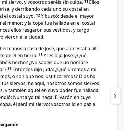
 mi siervo, y vosotros seréis sin culpa.
11
Ellos
risa, y derribando cada uno su costal en
al el costal suyo.
12
Y buscó; desde el mayor
el menor; y la copa fue hallada en el costal
nces ellos rasgaron sus vestidos, y cargó
olvieron a la ciudad.
hermanos a casa de José, que aún estaba allí,
e de él en tierra.
15
Y les dijo José: ¿Qué
habéis hecho? ¿No sabéis que un hombre
ar?
16
Entonces dijo Judá: ¿Qué diremos a mi
mos, o con qué nos justificaremos? Dios ha
 tus siervos; he aquí, nosotros somos siervos
s, y también aquel en cuyo poder fue hallada
ondió: Nunca yo tal haga. El varón en cuyo
copa, él será mi siervo; vosotros id en paz a
Benjamín