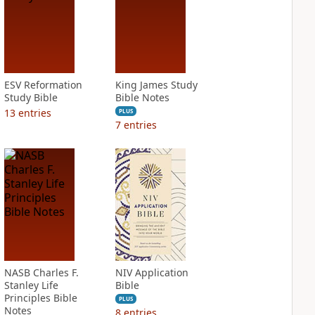
ESV Reformation
King James Study
Study Bible
Bible Notes
13
entries
PLUS
7
entries
NASB Charles F.
NIV Application
Stanley Life
Bible
Principles Bible
PLUS
Notes
8
entries