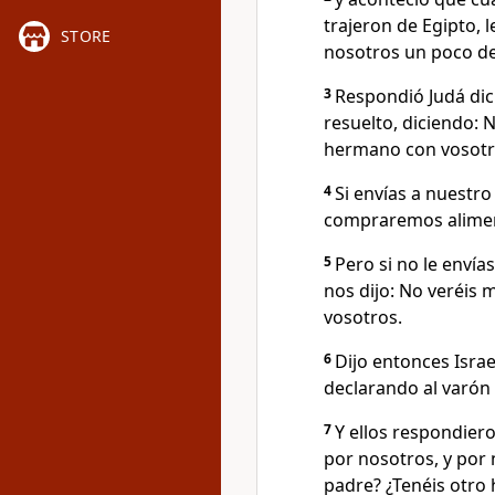
trajeron de Egipto, 
STORE
nosotros un poco de
3
Respondió Judá dic
resuelto, diciendo: N
hermano con vosotr
4
Si envías a nuestr
compraremos alime
5
Pero si no le enví
nos dijo: No veréis 
vosotros.
6
Dijo entonces Israe
declarando al varón
7
Y ellos respondie
por nosotros, y por 
padre? ¿Tenéis otro