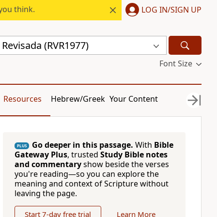
you think.
LOG IN/SIGN UP
a Revisada (RVR1977)
Font Size
Resources
Hebrew/Greek
Your Content
Go deeper in this passage.
With
Bible
PLUS
Gateway Plus
, trusted
Study Bible notes
and commentary
show beside the verses
you're reading—so you can explore the
meaning and context of Scripture without
leaving the page.
Start 7-day free trial
Learn More