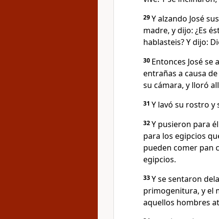
29
Y alzando José sus
madre, y dijo: ¿Es 
hablasteis? Y dijo: D
30
Entonces José se 
entrañas a causa de
su cámara, y lloró all
31
Y lavó su rostro y 
32
Y pusieron para él
para los egipcios qu
pueden comer pan co
egipcios.
33
Y se sentaron del
primogenitura, y el
aquellos hombres at