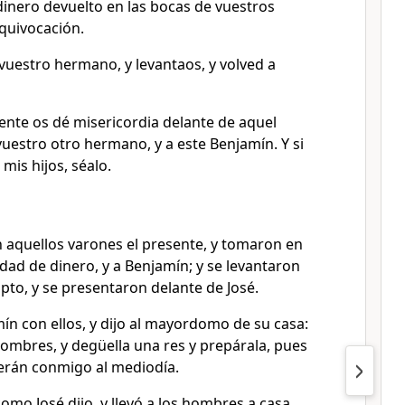
dinero devuelto en las bocas de vuestros
equivocación.
uestro hermano, y levantaos, y volved a
ente os dé misericordia delante de aquel
 vuestro otro hermano, y a este Benjamín. Y si
mis hijos, séalo.
aquellos varones el presente, y tomaron en
ad de dinero, y a Benjamín; y se levantaron
pto, y se presentaron delante de José.
mín con ellos, y dijo al mayordomo de su casa:
hombres, y degüella una res y prepárala, pues
rán conmigo al mediodía.
omo José dijo, y llevó a los hombres a casa