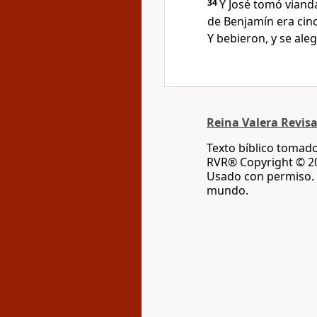
34
Y José tomó vianda
de Benjamín era cinc
Y bebieron, y se ale
Reina Valera Revis
Texto bíblico tomado
RVR® Copyright © 20
Usado con permiso. 
mundo.