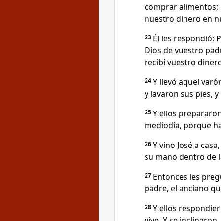
comprar alimentos;
nuestro dinero en nu
23
Él les respondió: 
Dios de vuestro padr
recibí vuestro dinero
24
Y llevó aquel varó
y lavaron sus pies, 
25
Y ellos prepararon
mediodía, porque ha
26
Y vino José a casa,
su mano dentro de la 
27
Entonces les preg
padre, el anciano que
28
Y ellos respondier
vive. Y se inclinaron