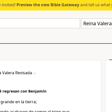
 invited!
Preview the new Bible Gateway
and tell us what 
Reina Valer
a Valera Revisada
é regresan con Benjamín
grande en la tierra;
ando acabaron de comer el trigo que