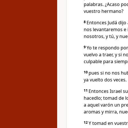
palabras. ¿Acaso pod
vuestro hermano?
8
Entonces Judá dijo 
nos levantaremos e 
nosotros, y tú, y nue
9
Yo te respondo por 
vuelvo a traer, y si n
culpable para siemp
10
pues si no nos h
ya vuelto dos veces.
11
Entonces Israel su
hacedlo; tomad de lo
a aquel varón un pr
aromas y mirra, nue
12
Y tomad en vuestr