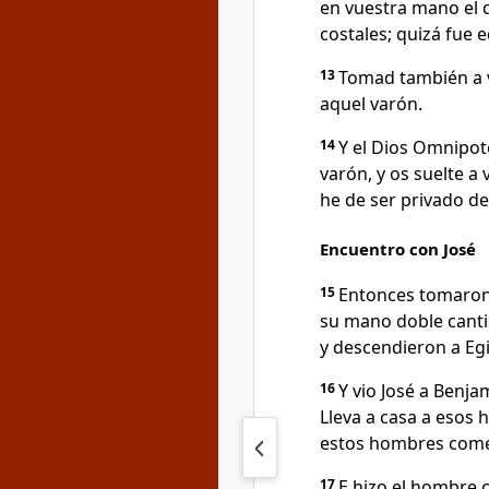
en vuestra mano el 
costales; quizá fue 
13
Tomad también a v
aquel varón.
14
Y el Dios Omnipot
varón, y os suelte a
he de ser privado de 
Encuentro con José
15
Entonces tomaron 
su mano doble cantid
y descendieron a Egi
16
Y vio José a Benja
Lleva a casa a esos 
estos hombres come
17
E hizo el hombre c