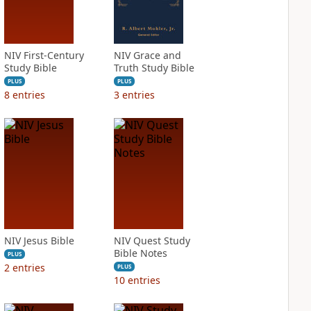
NIV First-Century
NIV Grace and
Study Bible
Truth Study Bible
PLUS
PLUS
8
entries
3
entries
NIV Jesus Bible
NIV Quest Study
Bible Notes
PLUS
2
entries
PLUS
10
entries