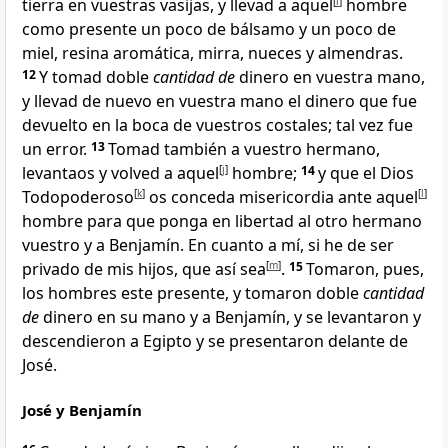
tierra en vuestras vasijas, y llevad a aquel
[
i
]
hombre
como presente
un poco de bálsamo y un poco de
miel, resina aromática
, mirra, nueces y almendras.
12
Y tomad doble
cantidad de
dinero en vuestra mano,
y llevad de nuevo en vuestra mano el dinero que fue
devuelto en la boca de vuestros costales
; tal vez fue
un error.
13
Tomad también a vuestro hermano,
levantaos y volved a aquel
[
j
]
hombre;
14
y que el Dios
Todopoderoso
[
k
]
os conceda misericordia ante aquel
[
l
]
hombre
para que ponga en libertad al otro hermano
vuestro
y a Benjamín. En cuanto a mí, si he de ser
privado de mis hijos
, que así sea
[
m
]
.
15
Tomaron, pues,
los hombres este presente
, y tomaron doble
cantidad
de
dinero en su mano y a Benjamín, y se levantaron y
descendieron a Egipto y se presentaron delante de
José.
José y Benjamín