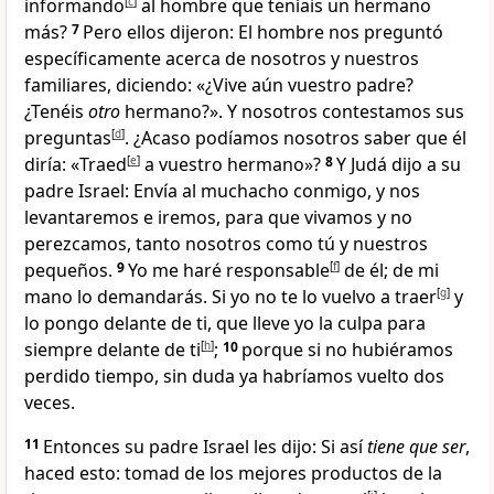
informando
[
c
]
al hombre que teníais un hermano
más?
7
Pero ellos dijeron: El hombre nos preguntó
específicamente acerca de nosotros y nuestros
familiares, diciendo: «¿Vive aún vuestro padre?
¿Tenéis
otro
hermano?». Y nosotros contestamos sus
preguntas
[
d
]
. ¿Acaso podíamos nosotros saber que él
diría: «Traed
[
e
]
a vuestro hermano»?
8
Y Judá dijo a su
padre Israel: Envía al muchacho conmigo, y nos
levantaremos e iremos, para que vivamos y no
perezcamos
, tanto nosotros como tú y nuestros
pequeños.
9
Yo me haré responsable
[
f
]
de él; de mi
mano lo demandarás. Si yo no te lo vuelvo a traer
[
g
]
y
lo pongo delante de ti, que lleve yo la culpa para
siempre delante de ti
[
h
]
;
10
porque si no hubiéramos
perdido tiempo, sin duda ya habríamos vuelto dos
veces.
11
Entonces su padre Israel les dijo: Si así
tiene que ser
,
haced esto: tomad de los mejores productos de la