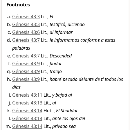
Footnotes
Génesis 43:3
Lit.,
El
Génesis 43:3
Lit.,
testificó, diciendo
Génesis 43:6
Lit.,
al informar
Génesis 43:7
Lit.,
le informamos conforme a estas
palabras
Génesis 43:7
Lit.,
Descended
Génesis 43:9
Lit.,
fiador
Génesis 43:9
Lit.,
traigo
Génesis 43:9
Lit.,
habré pecado delante de ti todos los
días
Génesis 43:11
Lit.,
y bajad al
Génesis 43:13
Lit.,
al
Génesis 43:14
Heb.,
El Shaddai
Génesis 43:14
Lit.,
ante los ojos del
Génesis 43:14
Lit.,
privado sea