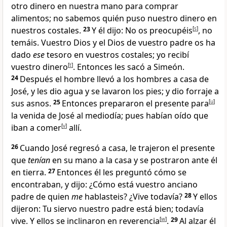
otro dinero en nuestra mano para comprar
alimentos; no sabemos quién puso nuestro dinero en
nuestros costales.
23
Y él dijo: No os preocupéis
[
s
]
, no
temáis. Vuestro Dios y el Dios de vuestro padre os ha
dado
ese
tesoro en vuestros costales
; yo recibí
vuestro dinero
[
t
]
. Entonces les sacó a Simeón
.
24
Después el hombre llevó a los hombres a casa de
José, y les dio agua y se lavaron los pies
; y dio forraje a
sus asnos.
25
Entonces prepararon el presente
para
[
u
]
la venida de José al mediodía; pues habían oído que
iban a comer
[
v
]
allí.
26
Cuando José regresó a casa, le trajeron el presente
que
tenían
en su mano a la casa y se postraron ante él
en tierra
.
27
Entonces él les preguntó cómo se
encontraban, y dijo: ¿Cómo está vuestro anciano
padre de quien
me
hablasteis? ¿Vive todavía
?
28
Y ellos
dijeron: Tu siervo nuestro padre está bien; todavía
vive. Y ellos se inclinaron en reverencia
[
w
]
.
29
Al alzar él