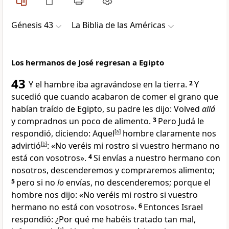
Génesis 43
La Biblia de las Américas
Los hermanos de José regresan a Egipto
43
Y el hambre iba agravándose en la tierra
.
2
Y
sucedió que cuando acabaron de comer el grano que
habían traído de Egipto, su padre les dijo: Volved
allá
y compradnos un poco de alimento.
3
Pero Judá le
respondió, diciendo: Aquel
[
a
]
hombre claramente nos
advirtió
[
b
]
: «No veréis mi rostro si vuestro hermano no
está con vosotros
».
4
Si envías a nuestro hermano con
nosotros, descenderemos y compraremos alimento;
5
pero si no
lo
envías, no descenderemos; porque el
hombre nos dijo: «No veréis mi rostro si vuestro
hermano no está con vosotros».
6
Entonces Israel
respondió: ¿Por qué me habéis tratado tan mal,