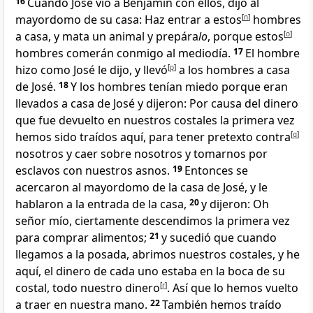
16
Cuando José vio a Benjamín con ellos, dijo al
mayordomo de su casa
: Haz entrar a estos
[
n
]
hombres
a casa, y mata un animal y prepára
lo
, porque estos
[
o
]
hombres comerán conmigo al mediodía.
17
El hombre
hizo como José le dijo, y llevó
[
p
]
a los hombres a casa
de José.
18
Y los hombres tenían miedo porque eran
llevados a casa de José y dijeron: Por causa del dinero
que fue devuelto en nuestros costales la primera vez
hemos sido traídos aquí, para tener pretexto contra
[
q
]
nosotros y caer sobre nosotros y tomarnos por
esclavos con nuestros asnos.
19
Entonces se
acercaron al mayordomo de la casa de José, y le
hablaron a la entrada de la casa,
20
y dijeron: Oh
señor mío, ciertamente descendimos la primera vez
para comprar alimentos;
21
y sucedió que cuando
llegamos a la posada, abrimos nuestros costales, y he
aquí, el dinero de cada uno estaba en la boca de su
costal
, todo nuestro dinero
[
r
]
. Así que lo hemos vuelto
a traer en nuestra mano
.
22
También hemos traído