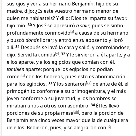
sus ojos y ver a su hermano Benjamín, hijo de su
madre, dijo: ¿Es este vuestro hermano menor de
quien me hablasteis
? Y dijo: Dios te imparta su favor
,
hijo mío.
30
Y José se apresuró
a salir
, pues se sintió
profundamente conmovido
[
x
]
a causa de su hermano
y buscó
donde
llorar; y entró en
su
aposento y lloró
allí.
31
Después se lavó la cara y salió, y controlándose
,
dijo: Servid la comida
[
y
]
.
32
Y le sirvieron a él aparte, y a
ellos aparte, y a los egipcios que comían con él,
también
aparte; porque los egipcios no podían
comer
[
z
]
con los hebreos, pues esto es abominación
para los egipcios
.
33
Y los sentaron
[
aa
]
delante de él, el
primogénito conforme a su primogenitura, y el más
joven conforme a su juventud, y los hombres se
miraban
unos a otros con asombro.
34
Él les llevó
porciones de su propia mesa
[
ab
]
, pero la porción de
Benjamín
era cinco veces mayor que la de cualquiera
de ellos. Bebieron, pues, y se alegraron con él.