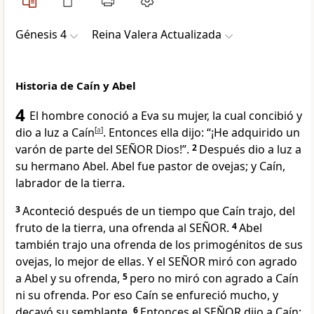
Génesis 4
Reina Valera Actualizada
Historia de Caín y Abel
4
El hombre conoció a Eva su mujer, la cual concibió y
dio a luz a Caín
[
a
]
. Entonces ella dijo: “¡He adquirido un
varón de parte del SEÑOR Dios!”.
2
Después dio a luz a
su hermano Abel. Abel fue pastor de ovejas; y Caín,
labrador de la tierra.
3
Aconteció después de un tiempo que Caín trajo, del
fruto de la tierra, una ofrenda al SEÑOR.
4
Abel
también trajo una ofrenda de los primogénitos de sus
ovejas, lo mejor de ellas. Y el SEÑOR miró con agrado
a Abel y su ofrenda,
5
pero no miró con agrado a Caín
ni su ofrenda. Por eso Caín se enfureció mucho, y
decayó su semblante.
6
Entonces el SEÑOR dijo a Caín: