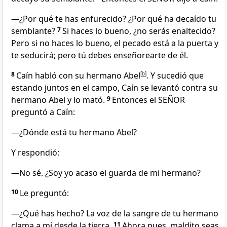
—¿Por qué te has enfurecido? ¿Por qué ha decaído tu
semblante?
7
Si haces lo bueno, ¿no serás enaltecido?
Pero si no haces lo bueno, el pecado está a la puerta y
te seducirá; pero tú debes enseñorearte de él.
8
Caín habló con su hermano Abel
[
b
]
. Y sucedió que
estando juntos en el campo, Caín se levantó contra su
hermano Abel y lo mató.
9
Entonces el SEÑOR
preguntó a Caín:
—¿Dónde está tu hermano Abel?
Y respondió:
—No sé. ¿Soy yo acaso el guarda de mi hermano?
10
Le preguntó:
—¿Qué has hecho? La voz de la sangre de tu hermano
clama a mí desde la tierra.
11
Ahora pues, maldito seas