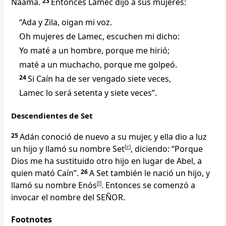
Naama.
23
Entonces Lamec dijo a sus mujeres:
“Ada y Zila, oigan mi voz.
Oh mujeres de Lamec, escuchen mi dicho:
Yo maté a un hombre, porque me hirió;
maté a un muchacho, porque me golpeó.
24
Si Caín ha de ser vengado siete veces,
Lamec lo será setenta y siete veces”.
Descendientes de Set
25
Adán conoció de nuevo a su mujer, y ella dio a luz
un hijo y llamó su nombre Set
[
e
]
, diciendo: “Porque
Dios me ha sustituido otro hijo en lugar de Abel, a
quien mató Caín”.
26
A Set también le nació un hijo, y
llamó su nombre Enós
[
f
]
. Entonces se comenzó a
invocar el nombre del SEÑOR.
Footnotes