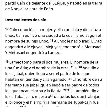
partió Caín de delante del SEÑOR, y habitó en la tierra
de Nod, al oriente de Edén.
Descendientes de Caín
17
Caín conoció a su mujer, y ella concibió y dio a luz a
Enoc. Caín edificó una ciudad a la cual llamó según el
nombre de su hijo Enoc.
18
A Enoc le nació Irad. E Irad
engendró a Mejuyael. Mejuyael engendró a Metusael.
Y Metusael engendró a Lamec.
19
Lamec tomó para sí dos mujeres. El nombre de la
una fue Ada; y el nombre de la otra, Zila.
20
Ada dio a
luz a Jabal, quien llegó a ser el padre de los que
habitan en tiendas y crían ganado.
21
El nombre de su
hermano fue Jubal, quien llegó a ser padre de todos
los que tocan el arpa y la flauta.
22
Zila también dio a
luz a Tubal-caín, maestro
[
d
]
de todos los que trabajan
el bronce y el hierro. Y la hermana de Tubal-caín fue