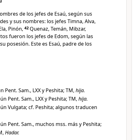
ú
nombres de los jefes de Esaú, según sus
ades y sus nombres: los jefes Timna, Alva,
la, Pinón,
42
Quenaz, Temán, Mibzar,
tos fueron los jefes de Edom, según las
 su posesión. Este es Esaú, padre de los
n Pent. Sam., LXX y Peshita; TM,
hija.
ún Pent. Sam., LXX y Peshita; TM,
hija.
ún Vulgata; cf. Peshita; algunos traducen
ún Pent. Sam., muchos mss. más y Peshita;
M,
Hadar.