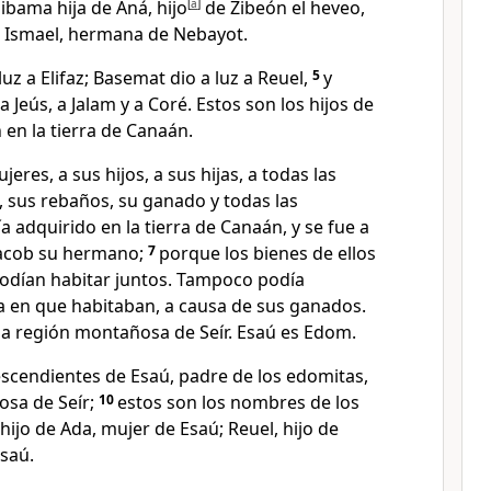
libama hija de Aná, hijo
[
a
]
de Zibeón el heveo,
e Ismael, hermana de Nebayot.
luz a Elifaz; Basemat dio a luz a Reuel,
5
y
 Jeús, a Jalam y a Coré. Estos son los hijos de
 en la tierra de Canaán.
eres, a sus hijos, a sus hijas, a todas las
, sus rebaños, su ganado y todas las
 adquirido en la tierra de Canaán, y se fue a
 Jacob su hermano;
7
porque los bienes de ellos
odían habitar juntos. Tampoco podía
ra en que habitaban, a causa de sus ganados.
 la región montañosa de Seír. Esaú es Edom.
escendientes de Esaú, padre de los edomitas,
osa de Seír;
10
estos son los nombres de los
, hijo de Ada, mujer de Esaú; Reuel, hijo de
saú.