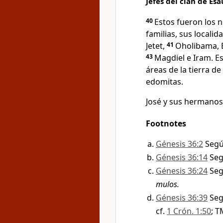
Jefes del clan de Esa
40
Estos fueron los 
familias, sus localid
Jetet,
41
Oholibama, E
43
Magdiel e Iram. Es
áreas de la tierra de
edomitas.
José y sus hermanos
Footnotes
Génesis 36:2
Segú
Génesis 36:14
Seg
Génesis 36:24
Seg
mulos.
Génesis 36:39
Seg
cf.
1 Crón. 1:50
; T