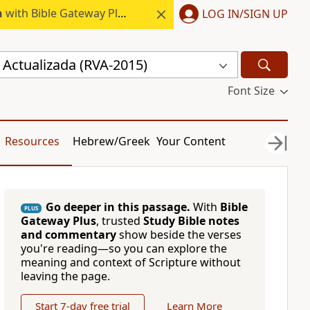
h
with Bible Gateway Plus.
LOG IN/SIGN UP
 Actualizada (RVA-2015)
Font Size
Resources
Hebrew/Greek
Your Content
Go deeper in this passage.
With
Bible
PLUS
Gateway Plus
, trusted
Study Bible notes
and commentary
show beside the verses
you're reading—so you can explore the
meaning and context of Scripture without
leaving the page.
Start 7-day free trial
Learn More