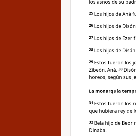
los asnos de su pad
25
Los hijos de Aná 
26
Los hijos de Disó
27
Los hijos de Ezer 
28
Los hijos de Disán
29
Estos fueron los je
Zibeón, Aná,
30
Disón
horeos, según sus jef
La monarquía temp
31
Estos fueron los r
que hubiera rey de lo
32
Bela hijo de Beor
Dinaba.