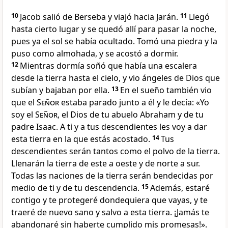
10
Jacob salió de Berseba y viajó hacia Jarán.
11
Llegó
hasta cierto lugar y se quedó allí para pasar la noche,
pues ya el sol se había ocultado. Tomó una piedra y la
puso como almohada, y se acostó a dormir.
12
Mientras dormía soñó que había una escalera
desde la tierra hasta el cielo, y vio ángeles de Dios que
subían y bajaban por ella.
13
En el sueño también vio
que el
Señor
estaba parado junto a él y le decía: «Yo
soy el
Señor
, el Dios de tu abuelo Abraham y de tu
padre Isaac. A ti y a tus descendientes les voy a dar
esta tierra en la que estás acostado.
14
Tus
descendientes serán tantos como el polvo de la tierra.
Llenarán la tierra de este a oeste y de norte a sur.
Todas las naciones de la tierra serán bendecidas por
medio de ti y de tu descendencia.
15
Además, estaré
contigo y te protegeré dondequiera que vayas, y te
traeré de nuevo sano y salvo a esta tierra. ¡Jamás te
abandonaré sin haberte cumplido mis promesas!».