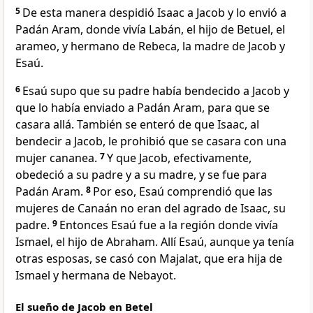
5
De esta manera despidió Isaac a Jacob y lo envió a
Padán Aram, donde vivía Labán, el hijo de Betuel, el
arameo, y hermano de Rebeca, la madre de Jacob y
Esaú.
6
Esaú supo que su padre había bendecido a Jacob y
que lo había enviado a Padán Aram, para que se
casara allá. También se enteró de que Isaac, al
bendecir a Jacob, le prohibió que se casara con una
mujer cananea.
7
Y que Jacob, efectivamente,
obedeció a su padre y a su madre, y se fue para
Padán Aram.
8
Por eso, Esaú comprendió que las
mujeres de Canaán no eran del agrado de Isaac, su
padre.
9
Entonces Esaú fue a la región donde vivía
Ismael, el hijo de Abraham. Allí Esaú, aunque ya tenía
otras esposas, se casó con Majalat, que era hija de
Ismael y hermana de Nebayot.
El sueño de Jacob en Betel