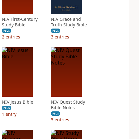
NIV First-Century
NIV Grace and
Study Bible
Truth Study Bible
PLUS
PLUS
2
entries
3
entries
NIV Jesus Bible
NIV Quest Study
Bible Notes
PLUS
1
entry
PLUS
5
entries