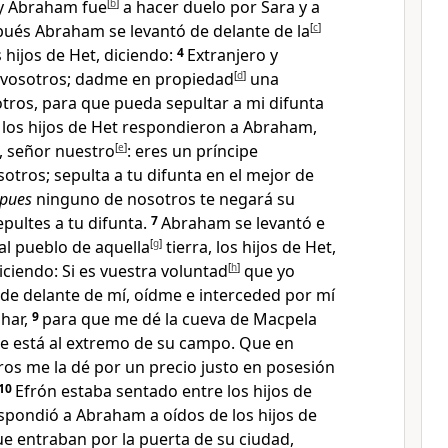
 y Abraham fue
[
b
]
a hacer duelo por Sara y a
ués Abraham se levantó de delante de la
[
c
]
s hijos de Het
, diciendo:
4
Extranjero y
 vosotros
; dadme en propiedad
[
d
]
una
otros
, para que pueda sepultar a mi difunta
 los hijos de Het respondieron a Abraham,
 señor nuestro
[
e
]
: eres un príncipe
otros; sepulta a tu difunta en el mejor de
pues
ninguno de nosotros te negará su
pultes a tu difunta.
7
Abraham se levantó e
al pueblo de aquella
[
g
]
tierra, los hijos de Het,
diciendo: Si es vuestra voluntad
[
h
]
que yo
 de delante de mí, oídme e interceded por mí
ohar
,
9
para que me dé la cueva de Macpela
ue está al extremo de su campo. Que en
os me la dé por un precio justo en posesión
10
Efrón estaba sentado entre los hijos de
respondió a Abraham a oídos de los hijos de
ue entraban por la puerta de su ciudad
,