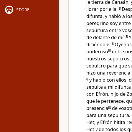
la tierra de Canaán;
llorar por ella.
3
Desp
STORE
difunta, y habló a lo
peregrino soy entre
sepultura entre vos
de delante de mí.
5
Y
diciéndole:
6
Oyenos,
poderoso
[
f
]
entre nos
nuestros sepulcros,
sepulcro para que se
hizo una reverencia 
8
y habló con ellos, 
sepulte a mi difunta
con Efrón, hijo de Z
que le pertenece, q
presencia
[
i
]
de vosotr
para una sepultura.
Het; y Efrón hitita 
Het
y
de todos los q