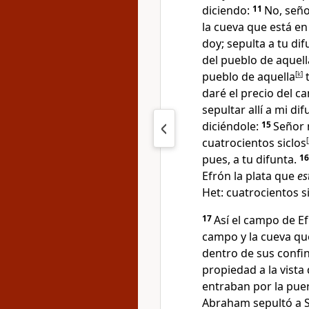
diciendo:
11
No, seño
la cueva que está en 
doy; sepulta a tu dif
del pueblo de aquell
pueblo de aquella
[
k
]
t
daré el precio del c
sepultar allí a mi dif
diciéndole:
15
Señor 
cuatrocientos siclos
[
pues, a tu difunta.
1
Efrón la plata que
es
Het: cuatrocientos s
17
Así el campo de E
campo y la cueva qu
dentro de sus confi
propiedad a la vista 
entraban por la pue
Abraham sepultó a S