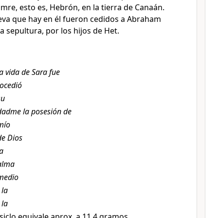
re, esto es, Hebrón, en la tierra de Canaán.
eva que hay en él fueron cedidos
a Abraham
 sepultura, por los hijos de Het.
la vida de Sara fue
ocedió
su
dadme la posesión de
mío
de Dios
la
alma
medio
,
la
,
la
siclo equivale aprox. a 11.4 gramos