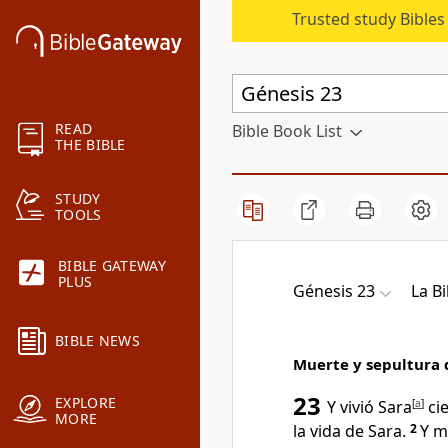
Trusted study Bible
READ
Bible Book List
THE BIBLE
STUDY
TOOLS
BIBLE GATEWAY
PLUS
Génesis 23
La Bi
BIBLE NEWS
Muerte y sepultura 
23
EXPLORE
Y vivió Sara
[
a
]
cie
MORE
la vida de Sara.
2
Y m