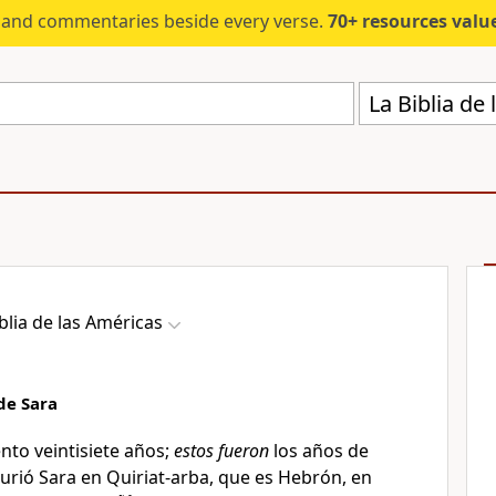
s and commentaries beside every verse.
70+ resources valued at $5,
La Biblia de
blia de las Américas
de Sara
nto veintisiete años;
estos fueron
los años de
urió Sara en Quiriat-arba, que es Hebrón
, en