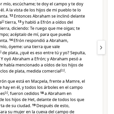
r mío, escúchame; te doy el campo
y te doy
él. A la vista de los hijos de mi pueblo te lo
unta.
12
Entonces Abraham se inclinó delante
a
[
j
]
tierra,
13
y habló a Efrón a oídos del
ierra, diciendo: Te ruego que me oigas; te
ampo; acépta
lo
de mí, para que pueda
unta.
14
Efrón respondió a Abraham,
mío, óyeme: una tierra que vale
l
]
de plata, ¿qué es eso entre tú y yo? Sepulta,
6
Y oyó Abraham a Efrón; y Abraham pesó
a
te
había mencionado a oídos de los hijos de
iclos de plata, medida comercial
[
m
]
.
frón que está en Macpela, frente a Mamre, el
e hay en él
, y todos los árboles en el campo
nes
[
n
]
, fueron cedidos
18
a Abraham en
de los hijos de Het, delante de todos los que
rta de su ciudad
.
19
Después de esto,
ara su mujer en la cueva del campo de