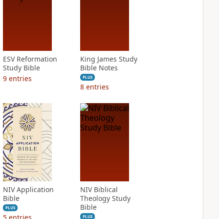
ESV Reformation
King James Study
Study Bible
Bible Notes
9
entries
PLUS
8
entries
NIV Application
NIV Biblical
Bible
Theology Study
Bible
PLUS
5
entries
PLUS