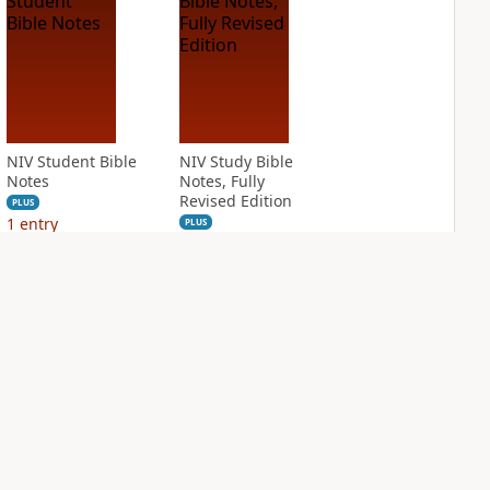
NIV Student Bible
NIV Study Bible
Notes
Notes, Fully
Revised Edition
PLUS
1
entry
PLUS
12
entries
NIV Thompson
NIV Woman's