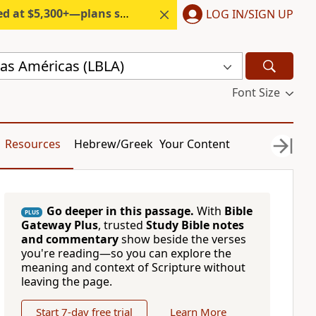
300+—plans start under $6/month.
LOG IN/SIGN UP
 las Américas (LBLA)
Font Size
Resources
Hebrew/Greek
Your Content
Go deeper in this passage.
With
Bible
PLUS
Gateway Plus
, trusted
Study Bible notes
and commentary
show beside the verses
you're reading—so you can explore the
meaning and context of Scripture without
leaving the page.
Start 7-day free trial
Learn More