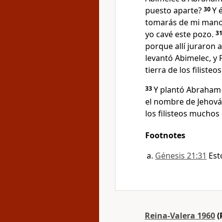
puesto aparte?
30
Y 
tomarás de mi mano,
yo cavé este pozo.
3
porque allí juraron
levantó Abimelec, y F
tierra de los filisteos
33
Y plantó Abraham 
el nombre de Jehová
los filisteos muchos 
Footnotes
Génesis 21:31
Est
Reina-Valera 1960
(