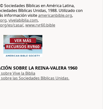
© Sociedades Bíblicas en América Latina,
iedades Bíblicas Unidas, 1988. Utilizado con
ás información visite
americanbible.org
,
.org
,
vivelabiblia.com
,
.org/es/casa/
,
www.rvr60.bible
IÓN SOBRE LA REINA-VALERA 1960
sobre Vive la Biblia
sobre las Sociedades Bíblicas Unidas.