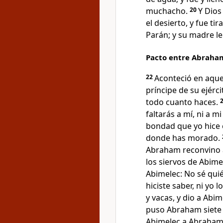
muchacho.
20
Y Dios
el desierto, y fue ti
Parán; y su madre le
Pacto entre Abraha
22
Aconteció en aqu
príncipe de su ejérc
todo cuanto haces.
faltarás a mí, ni a m
bondad que yo hice c
donde has morado.
Abraham reconvino a
los siervos de Abime
Abimelec: No sé qui
hiciste saber, ni yo 
y vacas, y dio a Abi
puso Abraham siete 
Abimelec a Abraham: