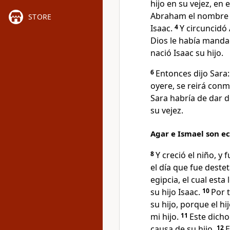
hijo en su vejez, en 
Abraham el nombre de
STORE
Isaac.
4
Y circuncidó
Dios le había manda
nació Isaac su hijo.
6
Entonces dijo Sara:
oyere, se reirá conm
Sara habría de dar d
su vejez.
Agar e Ismael son e
8
Y creció el niño, 
el día que fue deste
egipcia, el cual est
su hijo Isaac.
10
Por t
su hijo, porque el h
mi hijo.
11
Este dich
causa de su hijo.
12
E