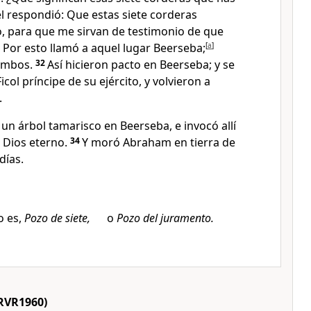
él respondió: Que estas siete corderas
 para que me sirvan de testimonio de que
1
Por esto llamó a aquel lugar Beerseba;
[
a
]
 ambos.
32
Así hicieron pacto en Beerseba; y se
icol príncipe de su ejército, y volvieron a
.
un árbol tamarisco en Beerseba, e invocó allí
 Dios eterno.
34
Y moró Abraham en tierra de
días.
o es,
Pozo de siete,
o
Pozo del juramento.
RVR1960)