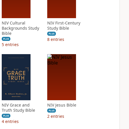
NIV Cultural
NIV First-Century
Backgrounds Study
Study Bible
Bible
PLUS
8
entries
PLUS
5
entries
NIV Grace and
NIV Jesus Bible
Truth Study Bible
PLUS
2
entries
PLUS
4
entries