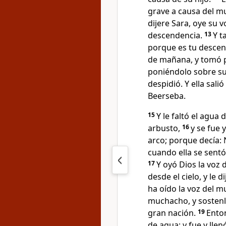
grave a causa del mu
dijere Sara, oye su 
descendencia.
13
Y t
porque es tu descen
de mañana, y tomó pa
poniéndolo sobre su
despidió. Y ella sali
Beerseba.
15
Y le faltó el agua
arbusto,
16
y se fue 
arco; porque decía:
cuando ella se sentó
17
Y oyó Dios la voz 
desde el cielo, y le 
ha oído la voz del 
muchacho, y sostenl
gran nación.
19
Enton
de agua; y fue y llen