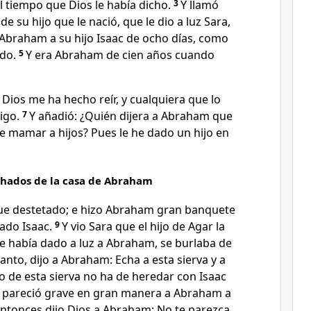
el tiempo que Dios le había dicho.
3
Y llamó
 su hijo que le nació, que le dio a luz Sara,
 Abraham a su hijo Isaac
de ocho días, como
do.
5
Y era Abraham de cien años cuando
 Dios me ha hecho reír, y cualquiera que lo
igo.
7
Y añadió: ¿Quién dijera a Abraham que
e mamar a hijos? Pues le he dado un hijo en
chados de la casa de Abraham
y fue destetado; e hizo Abraham gran banquete
tado Isaac.
9
Y vio Sara que el hijo de Agar la
a le había dado a luz a Abraham, se burlaba de
anto, dijo a Abraham: Echa a esta sierva y a
ijo de esta sierva no ha de heredar con Isaac
o pareció grave en gran manera a Abraham a
ntonces dijo Dios a Abraham: No te parezca