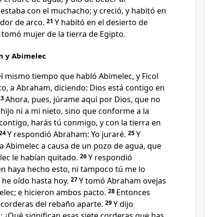
 estaba con el muchacho; y creció, y habitó en
rador de arco.
21
Y habitó en el desierto de
 tomó mujer de la tierra de Egipto.
m y Abimelec
el mismo tiempo que habló Abimelec,
y Ficol
ito, a Abraham, diciendo: Dios está contigo en
23
Ahora, pues, júrame aquí por Dios, que no
i hijo ni a mi nieto, sino que conforme a la
ontigo, harás tú conmigo, y con la tierra en
24
Y respondió Abraham: Yo juraré.
25
Y
 Abimelec a causa de un pozo de agua, que
lec le habían quitado.
26
Y respondió
én haya hecho esto, ni tampoco tú me lo
lo he oído hasta hoy.
27
Y tomó Abraham ovejas
melec; e hicieron ambos pacto.
28
Entonces
corderas del rebaño aparte.
29
Y dijo
 ¿Qué significan esas siete corderas que has