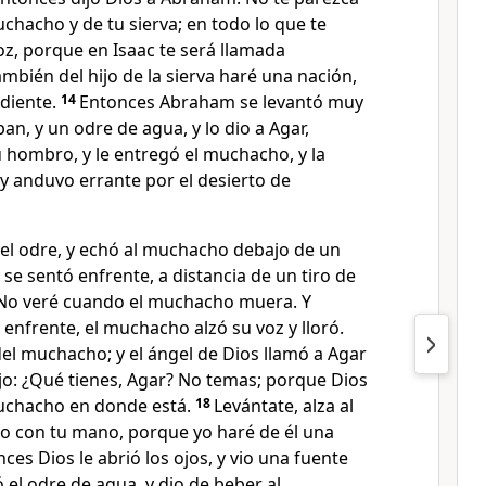
chacho y de tu sierva; en todo lo que te
voz, porque en Isaac te será llamada
ambién del hijo de la sierva haré una nación,
diente.
14
Entonces Abraham se levantó muy
n, y un odre de agua, y lo dio a Agar,
 hombro, y le entregó el muchacho, y la
ó y anduvo errante por el desierto de
 del odre, y echó al muchacho debajo de un
y se sentó enfrente, a distancia de un tiro de
 No veré cuando el muchacho muera. Y
 enfrente, el muchacho alzó su voz y lloró.
del muchacho; y el ángel de Dios llamó a Agar
dijo: ¿Qué tienes, Agar? No temas; porque Dios
muchacho en donde está.
18
Levántate, alza al
o con tu mano, porque yo haré de él una
ces Dios le abrió los ojos, y vio una fuente
ó el odre de agua, y dio de beber al