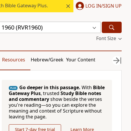
h Bible Gateway Plus.
LOG IN/SIGN UP
a 1960 (RVR1960)
Font Size
Resources
Hebrew/Greek
Your Content
Go deeper in this passage.
With
Bible
PLUS
Gateway Plus
, trusted
Study Bible notes
and commentary
show beside the verses
you're reading—so you can explore the
meaning and context of Scripture without
leaving the page.
Start 7-day free trial
Learn More