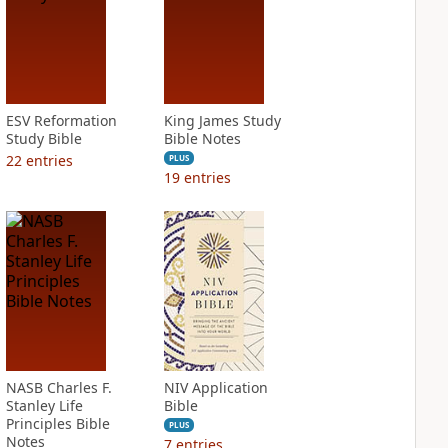
ESV Reformation
King James Study
Study Bible
Bible Notes
22
entries
PLUS
19
entries
NASB Charles F.
NIV Application
Stanley Life
Bible
Principles Bible
PLUS
Notes
7
entries