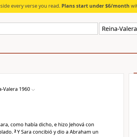
eside every verse you read.
Plans start under $6/month
wit
Reina-Valer
a-Valera 1960
Sara, como había dicho, e hizo Jehová con
blado.
2
Y Sara concibió
y dio a Abraham un