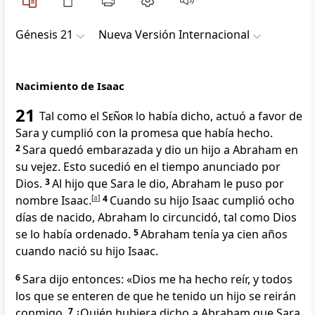
Génesis 21
Nueva Versión Internacional
Nacimiento de Isaac
21
Tal como el
Señor
lo había dicho, actuó a favor de
Sara y cumplió con la promesa que había hecho.
2
Sara quedó embarazada y dio un hijo a Abraham en
su vejez. Esto sucedió en el tiempo anunciado por
Dios.
3
Al hijo que Sara le dio, Abraham le puso por
nombre Isaac.
[
a
]
4
Cuando su hijo Isaac cumplió ocho
días de nacido, Abraham lo circuncidó, tal como Dios
se lo había ordenado.
5
Abraham tenía ya cien años
cuando nació su hijo Isaac.
6
Sara dijo entonces: «Dios me ha hecho reír, y todos
los que se enteren de que he tenido un hijo se reirán
conmigo.
7
¿Quién hubiera dicho a Abraham que Sara