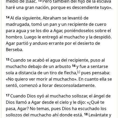
medio de Isaac.
13
Pero también del hijo de la esclava
haré una gran nación, porque es descendiente tuyo».
14
Al día siguiente, Abraham se levantó de
madrugada, tomó un pan y un recipiente de cuero
para agua y se los dio a Agar, poniéndoselos sobre el
hombro. Luego le entregó al muchacho y la despidió.
Agar partió y anduvo errante por el desierto de
Berseba.
15
Cuando se acabó el agua del recipiente, puso al
muchacho debajo de un arbusto
16
y fue a sentarse
sola a distancia de un tiro de flecha,
[
c
]
pues pensaba:
«No quiero ver morir al muchacho». En cuanto ella se
sentó, comenzó a llorar desconsoladamente.
17
Cuando Dios oyó al muchacho sollozar, el ángel de
Dios llamó a Agar desde el cielo y le dijo: «¿Qué te
pasa, Agar? No temas, pues Dios ha escuchado los
sollozos del muchacho ahí donde está.
18
Levántate y