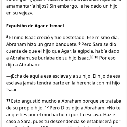
amamantaría hijos? Sin embargo, le he dado un hijo
en su vejez».
Expulsión de Agar e Ismael
8
El niño Isaac creció y fue destetado. Ese mismo día,
Abraham hizo un gran banquete.
9
Pero Sara se dio
cuenta de que el hijo que Agar, la egipcia, había dado
a Abraham, se burlaba de su hijo Isaac.
[
b
]
10
Por eso
dijo a Abraham:
—¡Echa de aquí a esa esclava y a su hijo! El hijo de esa
esclava jamás tendrá parte en la herencia con mi hijo
Isaac.
11
Esto angustió mucho a Abraham porque se trataba
de su propio hijo.
12
Pero Dios dijo a Abraham: «No te
angusties por el muchacho ni por tu esclava. Hazle
caso a Sara, pues tu descendencia se establecerá por