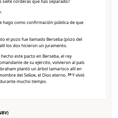
 siete corderas que has separado?
:
e hago como confirmación pública de que
o el pozo fue llamado Berseba (pozo del
llí los dos hicieron un juramento.
hecho este pacto en Berseba, el rey
comandante de su ejército, volvieron al país
Abraham plantó un árbol tamarisco allí en
l nombre del
Señor
, el Dios eterno.
34
Y vivió
 durante mucho tiempo.
NBV)