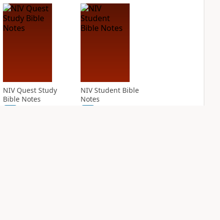
NIV Quest Study
NIV Student Bible
Bible Notes
Notes
PLUS
PLUS
11
entries
3
entries