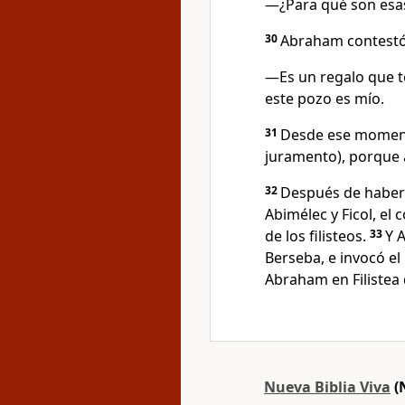
―¿Para qué son esas
30
Abraham contestó
―Es un regalo que t
este pozo es mío.
31
Desde ese moment
juramento), porque a
32
Después de haber 
Abimélec y Ficol, el 
de los filisteos.
33
Y 
Berseba, e invocó e
Abraham en Filistea
Nueva Biblia Viva
(