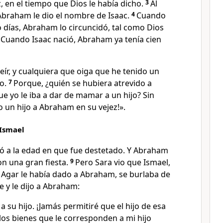
 en el tiempo que Dios le había dicho.
3
Al
 Abraham le dio el nombre de Isaac.
4
Cuando
 días, Abraham lo circuncidó, tal como Dios
5
Cuando Isaac nació, Abraham ya tenía cien
ír, y cualquiera que oiga que he tenido un
go.
7
Porque, ¿quién se hubiera atrevido a
e yo le iba a dar de mamar a un hijo? Sin
 un hijo a Abraham en su vejez!».
 Ismael
egó a la edad en que fue destetado. Y Abraham
on una gran fiesta.
9
Pero Sara vio que Ismael,
ia Agar le había dado a Abraham, se burlaba de
e y le dijo a Abraham:
a su hijo. ¡Jamás permitiré que el hijo de esa
 los bienes que le corresponden a mi hijo