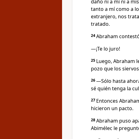
daño ni a mí ni a mi
tanto a mí como a l
extranjero, nos tra
tratado.
24
Abraham contestó
―¡Te lo juro!
25
Luego, Abraham le
pozo que los siervos
26
―Sólo hasta ahor
sé quién tenga la cu
27
Entonces Abraham l
hicieron un pacto.
28
Abraham puso apar
Abimélec le pregunt