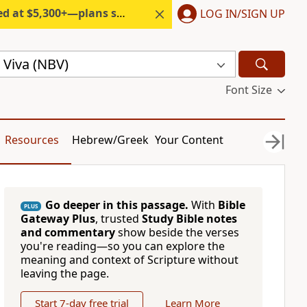
300+—plans start under $6/month.
LOG IN/SIGN UP
 Viva (NBV)
Font Size
Resources
Hebrew/Greek
Your Content
Go deeper in this passage.
With
Bible
PLUS
Gateway Plus
, trusted
Study Bible notes
and commentary
show beside the verses
you're reading—so you can explore the
meaning and context of Scripture without
leaving the page.
Start 7-day free trial
Learn More