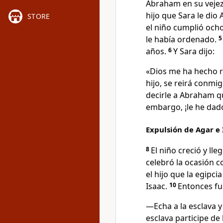
Abraham en su vejez,
hijo que Sara le dio
STORE
el niño cumplió ocho
le había ordenado.
años.
6
Y Sara dijo:
«Dios me ha hecho re
hijo, se reirá conmi
decirle a Abraham qu
embargo, ¡le he dado
Expulsión de Agar e
8
El niño creció y ll
celebró la ocasión c
el hijo que la egipc
Isaac.
10
Entonces fu
―Echa a la esclava y 
esclava participe de