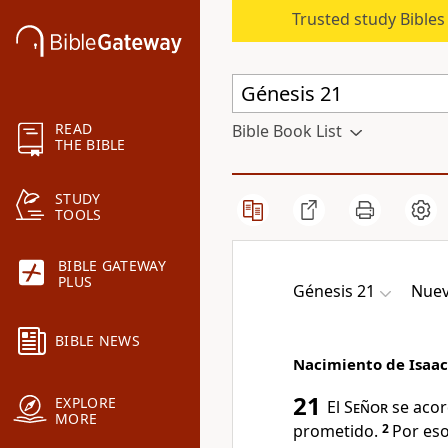
Trusted study Bible
READ
Bible Book List
THE BIBLE
STUDY
TOOLS
BIBLE GATEWAY
PLUS
Génesis 21
Nuev
BIBLE NEWS
Nacimiento de Isaac
21
EXPLORE
El
Señor
se acor
MORE
prometido.
2
Por eso