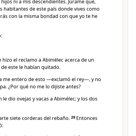
s hijos ni a mis descendientes. Júrame que,
os habitantes de este país donde vives como
tarás con la misma bondad con que yo te he
:
 hizo el reclamo a Abimélec acerca de un
 de este le habían quitado.
a me entero de esto —exclamó el rey—, y no
lpa. ¿Por qué no me lo dijiste antes?
e dio ovejas y vacas a Abimélec; y los dos
te siete corderas del rebaño.
29
Entonces
ó: