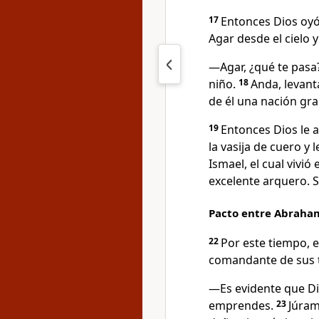
17
Entonces Dios oyó 
Agar desde el cielo y 
―Agar, ¿qué te pasa
niño.
18
Anda, levant
de él una nación gr
19
Entonces Dios le ab
la vasija de cuero y 
Ismael, el cual vivió
excelente arquero. S
Pacto entre Abraha
22
Por este tiempo, e
comandante de sus t
―Es evidente que Di
emprendes.
23
Júram