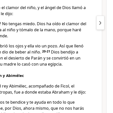
el clamor del niño, y el ángel de Dios llamó a
le dijo:
? No tengas miedo. Dios ha oído el clamor del
a al niño y tómalo de la mano, porque haré
ande.
rió los ojos y ella vio un pozo. Así que llenó
le dio de beber al niño.
20-21
Dios bendijo a
 en el desierto de Parán y se convirtió en un
u madre lo casó con una egipcia.
m y Abimélec
l rey Abimélec, acompañado de Ficol, el
ropas, fue a donde estaba Abraham y le dijo:
os te bendice y te ayuda en todo lo que
e, por Dios, ahora mismo, que no nos harás