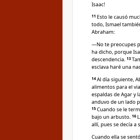
Isaac!
11
Esto le causó mu
todo, Ismael también
Abraham:
―No te preocupes por
ha dicho, porque Isaa
descendencia.
13
Tam
esclava haré una nac
14
Al día siguiente,
alimentos para el via
espaldas de Agar y la
anduvo de un lado pa
15
Cuando se le term
bajo un arbusto.
16
L
allí, pues se decía a
Cuando ella se sentó,