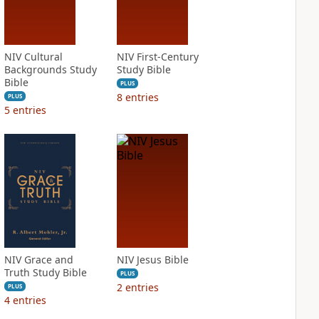
NIV Cultural
NIV First-Century
Backgrounds Study
Study Bible
Bible
PLUS
8
entries
PLUS
5
entries
NIV Grace and
NIV Jesus Bible
Truth Study Bible
PLUS
2
entries
PLUS
4
entries