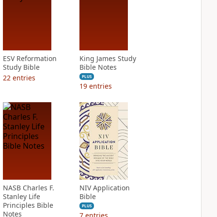
ESV Reformation
King James Study
Study Bible
Bible Notes
22
entries
PLUS
19
entries
NASB Charles F.
NIV Application
Stanley Life
Bible
Principles Bible
PLUS
Notes
7
entries