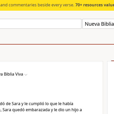
s and commentaries beside every verse.
70+ resources valued at $5,
Nueva Biblia
a Biblia Viva
dó de Sara y le cumplió lo que le había
, Sara quedó embarazada y le dio un hijo a