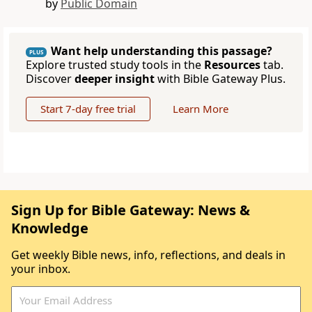
by
Public Domain
Want help understanding this passage?
PLUS
Explore trusted study tools in the
Resources
tab.
Discover
deeper insight
with Bible Gateway Plus.
Start 7-day free trial
Learn More
Sign Up for Bible Gateway: News &
Knowledge
Get weekly Bible news, info, reflections, and deals in
your inbox.