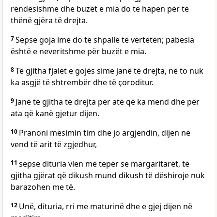
rëndësishme dhe buzët e mia do të hapen për të
thënë gjëra të drejta.
7
Sepse goja ime do të shpallë të vërtetën; pabesia
është e neveritshme për buzët e mia.
8
Të gjitha fjalët e gojës sime janë të drejta, në to nuk
ka asgjë të shtrembër dhe të çoroditur.
9
Janë të gjitha të drejta për atë që ka mend dhe për
ata që kanë gjetur dijen.
10
Pranoni mësimin tim dhe jo argjendin, dijen në
vend të arit të zgjedhur,
11
sepse dituria vlen më tepër se margaritarët, të
gjitha gjërat që dikush mund dikush të dëshiroje nuk
barazohen me të.
12
Unë, dituria, rri me maturinë dhe e gjej dijen në