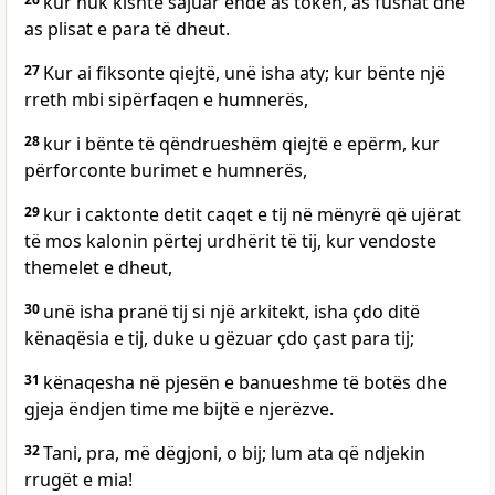
kur nuk kishte sajuar ende as tokën, as fushat dhe
as plisat e para të dheut.
27
Kur ai fiksonte qiejtë, unë isha aty; kur bënte një
rreth mbi sipërfaqen e humnerës,
28
kur i bënte të qëndrueshëm qiejtë e epërm, kur
përforconte burimet e humnerës,
29
kur i caktonte detit caqet e tij në mënyrë që ujërat
të mos kalonin përtej urdhërit të tij, kur vendoste
themelet e dheut,
30
unë isha pranë tij si një arkitekt, isha çdo ditë
kënaqësia e tij, duke u gëzuar çdo çast para tij;
31
kënaqesha në pjesën e banueshme të botës dhe
gjeja ëndjen time me bijtë e njerëzve.
32
Tani, pra, më dëgjoni, o bij; lum ata që ndjekin
rrugët e mia!