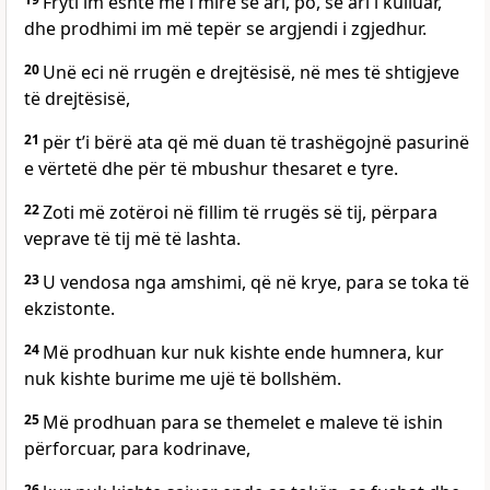
Fryti im është më i mirë se ari, po, se ari i kulluar,
dhe prodhimi im më tepër se argjendi i zgjedhur.
20
Unë eci në rrugën e drejtësisë, në mes të shtigjeve
të drejtësisë,
21
për t’i bërë ata që më duan të trashëgojnë pasurinë
e vërtetë dhe për të mbushur thesaret e tyre.
22
Zoti më zotëroi në fillim të rrugës së tij, përpara
veprave të tij më të lashta.
23
U vendosa nga amshimi, që në krye, para se toka të
ekzistonte.
24
Më prodhuan kur nuk kishte ende humnera, kur
nuk kishte burime me ujë të bollshëm.
25
Më prodhuan para se themelet e maleve të ishin
përforcuar, para kodrinave,
26