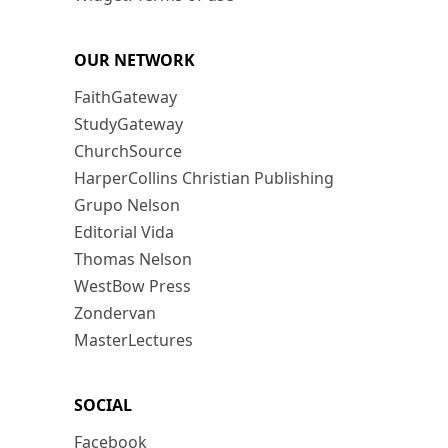
OUR NETWORK
FaithGateway
StudyGateway
ChurchSource
HarperCollins Christian Publishing
Grupo Nelson
Editorial Vida
Thomas Nelson
WestBow Press
Zondervan
MasterLectures
SOCIAL
Facebook