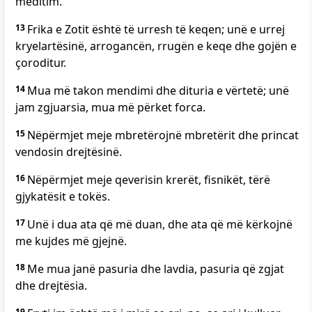
meditim.
13
Frika e Zotit është të urresh të keqen; unë e urrej
kryelartësinë, arrogancën, rrugën e keqe dhe gojën e
çoroditur.
14
Mua më takon mendimi dhe dituria e vërtetë; unë
jam zgjuarsia, mua më përket forca.
15
Nëpërmjet meje mbretërojnë mbretërit dhe princat
vendosin drejtësinë.
16
Nëpërmjet meje qeverisin krerët, fisnikët, tërë
gjykatësit e tokës.
17
Unë i dua ata që më duan, dhe ata që më kërkojnë
me kujdes më gjejnë.
18
Me mua janë pasuria dhe lavdia, pasuria që zgjat
dhe drejtësia.
19