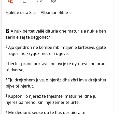
Fjalët e urta 8
Albanian Bible
8
A nuk bërtet vallë dituria dhe maturia a nuk e bën
zërin e saj të dëgjohet?
2
Ajo qëndron në këmbë mbi majën e lartësive, gjatë
rrugës, në kryqëzimet e rrugëve;
3
bërtet pranë portave, në hyrje të qyteteve, në prag
të dyerve;
4
"Ju drejtohem juve, o njerëz dhe zëri im u drejtohet
bijve të njeriut.
5
Kuptoni, o njerëz të thjeshtë, maturinë, dhe ju,
njerëz pa mend, kini një zemër të urtë.
6
Më dëgjoni, sepse do të flas për gjëra të