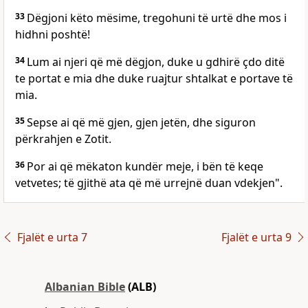
33
Dëgjoni këto mësime, tregohuni të urtë dhe mos i
hidhni poshtë!
34
Lum ai njeri që më dëgjon, duke u gdhirë çdo ditë
te portat e mia dhe duke ruajtur shtalkat e portave të
mia.
35
Sepse ai që më gjen, gjen jetën, dhe siguron
përkrahjen e Zotit.
36
Por ai që mëkaton kundër meje, i bën të keqe
vetvetes; të gjithë ata që më urrejnë duan vdekjen".
Fjalët e urta 7
Fjalët e urta 9
Albanian Bible
(ALB)