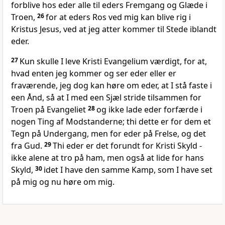
forblive hos eder alle til eders Fremgang og Glæde i
Troen,
26
for at eders Ros ved mig kan blive rig i
Kristus Jesus, ved at jeg atter kommer til Stede iblandt
eder.
27
Kun skulle I leve Kristi Evangelium værdigt, for at,
hvad enten jeg kommer og ser eder eller er
fraværende, jeg dog kan høre om eder, at I stå faste i
een Ånd, så at I med een Sjæl stride tilsammen for
Troen på Evangeliet
28
og ikke lade eder forfærde i
nogen Ting af Modstanderne; thi dette er for dem et
Tegn på Undergang, men for eder på Frelse, og det
fra Gud.
29
Thi eder er det forundt for Kristi Skyld -
ikke alene at tro på ham, men også at lide for hans
Skyld,
30
idet I have den samme Kamp, som I have set
på mig og nu høre om mig.