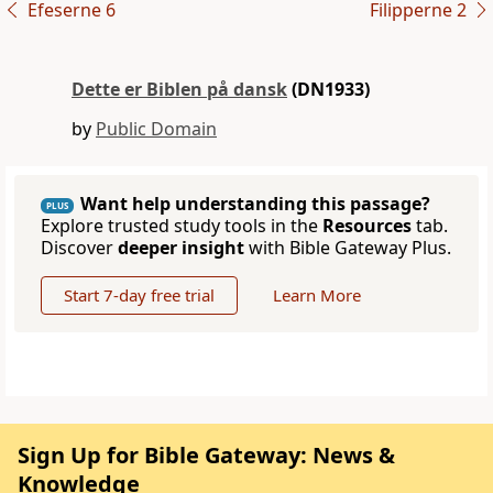
Efeserne 6
Filipperne 2
Dette er Biblen på dansk
(DN1933)
by
Public Domain
Want help understanding this passage?
PLUS
Explore trusted study tools in the
Resources
tab.
Discover
deeper insight
with Bible Gateway Plus.
Start 7-day free trial
Learn More
Sign Up for Bible Gateway: News &
Knowledge