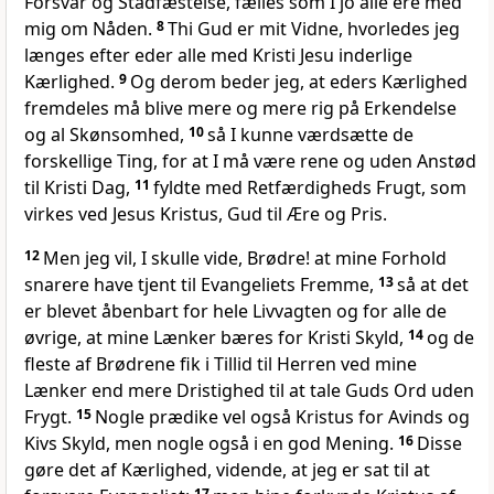
Forsvar og Stadfæstelse, fælles som I jo alle ere med
mig om Nåden.
8
Thi Gud er mit Vidne, hvorledes jeg
længes efter eder alle med Kristi Jesu inderlige
Kærlighed.
9
Og derom beder jeg, at eders Kærlighed
fremdeles må blive mere og mere rig på Erkendelse
og al Skønsomhed,
10
så I kunne værdsætte de
forskellige Ting, for at I må være rene og uden Anstød
til Kristi Dag,
11
fyldte med Retfærdigheds Frugt, som
virkes ved Jesus Kristus, Gud til Ære og Pris.
12
Men jeg vil, I skulle vide, Brødre! at mine Forhold
snarere have tjent til Evangeliets Fremme,
13
så at det
er blevet åbenbart for hele Livvagten og for alle de
øvrige, at mine Lænker bæres for Kristi Skyld,
14
og de
fleste af Brødrene fik i Tillid til Herren ved mine
Lænker end mere Dristighed til at tale Guds Ord uden
Frygt.
15
Nogle prædike vel også Kristus for Avinds og
Kivs Skyld, men nogle også i en god Mening.
16
Disse
gøre det af Kærlighed, vidende, at jeg er sat til at
17