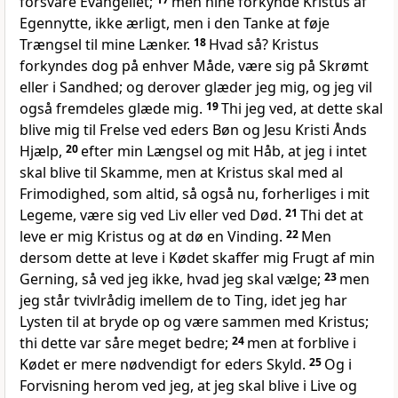
forsvare Evangeliet;
men hine forkynde Kristus af
Egennytte, ikke ærligt, men i den Tanke at føje
Trængsel til mine Lænker.
18
Hvad så? Kristus
forkyndes dog på enhver Måde, være sig på Skrømt
eller i Sandhed; og derover glæder jeg mig, og jeg vil
også fremdeles glæde mig.
19
Thi jeg ved, at dette skal
blive mig til Frelse ved eders Bøn og Jesu Kristi Ånds
Hjælp,
20
efter min Længsel og mit Håb, at jeg i intet
skal blive til Skamme, men at Kristus skal med al
Frimodighed, som altid, så også nu, forherliges i mit
Legeme, være sig ved Liv eller ved Død.
21
Thi det at
leve er mig Kristus og at dø en Vinding.
22
Men
dersom dette at leve i Kødet skaffer mig Frugt af min
Gerning, så ved jeg ikke, hvad jeg skal vælge;
23
men
jeg står tvivlrådig imellem de to Ting, idet jeg har
Lysten til at bryde op og være sammen med Kristus;
thi dette var såre meget bedre;
24
men at forblive i
Kødet er mere nødvendigt for eders Skyld.
25
Og i
Forvisning herom ved jeg, at jeg skal blive i Live og