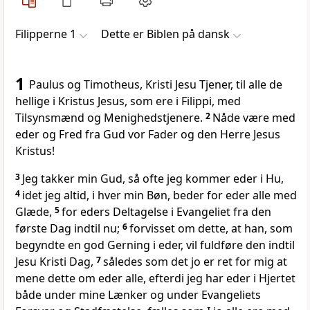
Filipperne 1
Dette er Biblen på dansk
1
Paulus og Timotheus, Kristi Jesu Tjener, til alle de
hellige i Kristus Jesus, som ere i Filippi, med
Tilsynsmænd og Menighedstjenere.
2
Nåde være med
eder og Fred fra Gud vor Fader og den Herre Jesus
Kristus!
3
Jeg takker min Gud, så ofte jeg kommer eder i Hu,
4
idet jeg altid, i hver min Bøn, beder for eder alle med
Glæde,
5
for eders Deltagelse i Evangeliet fra den
første Dag indtil nu;
6
forvisset om dette, at han, som
begyndte en god Gerning i eder, vil fuldføre den indtil
Jesu Kristi Dag,
7
således som det jo er ret for mig at
mene dette om eder alle, efterdi jeg har eder i Hjertet
både under mine Lænker og under Evangeliets