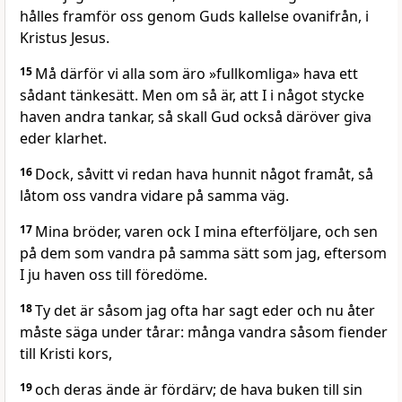
hålles framför oss genom Guds kallelse ovanifrån, i
Kristus Jesus.
15
Må därför vi alla som äro »fullkomliga» hava ett
sådant tänkesätt. Men om så är, att I i något stycke
haven andra tankar, så skall Gud också däröver giva
eder klarhet.
16
Dock, såvitt vi redan hava hunnit något framåt, så
låtom oss vandra vidare på samma väg.
17
Mina bröder, varen ock I mina efterföljare, och sen
på dem som vandra på samma sätt som jag, eftersom
I ju haven oss till föredöme.
18
Ty det är såsom jag ofta har sagt eder och nu åter
måste säga under tårar: många vandra såsom fiender
till Kristi kors,
19
och deras ände är fördärv; de hava buken till sin