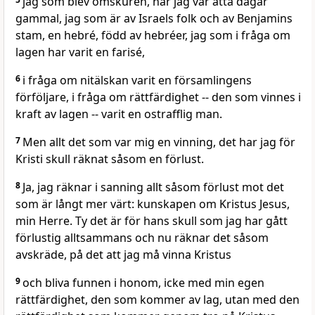
jag som blev omskuren, när jag var åtta dagar
gammal, jag som är av Israels folk och av Benjamins
stam, en hebré, född av hebréer, jag som i fråga om
lagen har varit en farisé,
6
i fråga om nitälskan varit en församlingens
förföljare, i fråga om rättfärdighet -- den som vinnes i
kraft av lagen -- varit en ostrafflig man.
7
Men allt det som var mig en vinning, det har jag för
Kristi skull räknat såsom en förlust.
8
Ja, jag räknar i sanning allt såsom förlust mot det
som är långt mer värt: kunskapen om Kristus Jesus,
min Herre. Ty det är för hans skull som jag har gått
förlustig alltsammans och nu räknar det såsom
avskräde, på det att jag må vinna Kristus
9
och bliva funnen i honom, icke med min egen
rättfärdighet, den som kommer av lag, utan med den