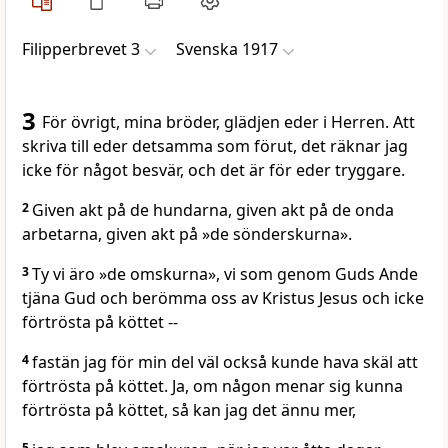
Filipperbrevet 3
Svenska 1917
3
För övrigt, mina bröder, glädjen eder i Herren. Att
skriva till eder detsamma som förut, det räknar jag
icke för något besvär, och det är för eder tryggare.
2
Given akt på de hundarna, given akt på de onda
arbetarna, given akt på »de sönderskurna».
3
Ty vi äro »de omskurna», vi som genom Guds Ande
tjäna Gud och berömma oss av Kristus Jesus och icke
förtrösta på köttet --
4
fastän jag för min del väl också kunde hava skäl att
förtrösta på köttet. Ja, om någon menar sig kunna
förtrösta på köttet, så kan jag det ännu mer,
5