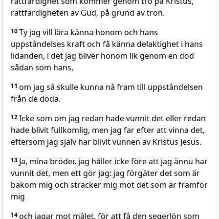
rättfärdighet som kommer genom tro på Kristus,
rättfärdigheten av Gud, på grund av tron.
10
Ty jag vill lära känna honom och hans
uppståndelses kraft och få känna delaktighet i hans
lidanden, i det jag bliver honom lik genom en död
sådan som hans,
11
om jag så skulle kunna nå fram till uppståndelsen
från de döda.
12
Icke som om jag redan hade vunnit det eller redan
hade blivit fullkomlig, men jag far efter att vinna det,
eftersom jag själv har blivit vunnen av Kristus Jesus.
13
Ja, mina bröder, jag håller icke före att jag ännu har
vunnit det, men ett gör jag: jag förgäter det som är
bakom mig och sträcker mig mot det som är framför
mig
14
och jagar mot målet, för att få den segerlön som