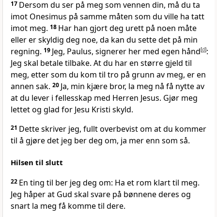
17
Dersom du ser på meg som vennen din, må du ta
imot Onesimus på samme måten som du ville ha tatt
imot meg.
18
Har han gjort deg urett på noen måte
eller er skyldig deg noe, da kan du sette det på min
regning.
19
Jeg, Paulus, signerer her med egen hånd
[
d
]
:
Jeg skal betale tilbake. At du har en større gjeld til
meg, etter som du kom til tro på grunn av meg, er en
annen sak.
20
Ja, min kjære bror, la meg nå få nytte av
at du lever i fellesskap med Herren Jesus. Gjør meg
lettet og glad for Jesu Kristi skyld.
21
Dette skriver jeg, fullt overbevist om at du kommer
til å gjøre det jeg ber deg om, ja mer enn som så.
Hilsen til slutt
22
En ting til ber jeg deg om: Ha et rom klart til meg.
Jeg håper at Gud skal svare på bønnene deres og
snart la meg få komme til dere.