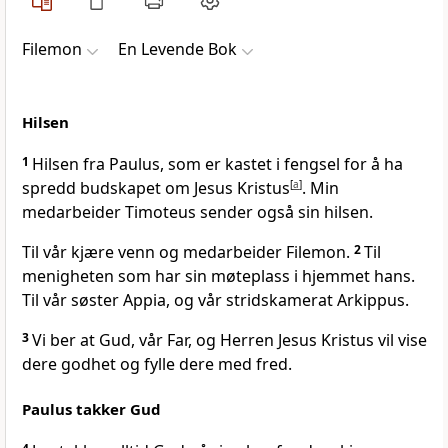
Filemon
En Levende Bok
Hilsen
1
Hilsen fra Paulus, som er kastet i fengsel for å ha
spredd budskapet om Jesus Kristus
[
a
]
. Min
medarbeider Timoteus sender også sin hilsen.
Til vår kjære venn og medarbeider Filemon.
2
Til
menigheten som har sin møteplass i hjemmet hans.
Til vår søster Appia, og vår stridskamerat Arkippus.
3
Vi ber at Gud, vår Far, og Herren Jesus Kristus vil vise
dere godhet og fylle dere med fred.
Paulus takker Gud