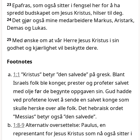
23
Epafras, som også sitter i fengsel her for å ha
spredd budskapet om Jesus Kristus, hilser til deg.
24
Det gjør også mine medarbeidere Markus, Aristark,
Demas og Lukas.
25
Med ønske om at vår Herre Jesus Kristus i sin
godhet og kjærlighet vil beskytte dere.
Footnotes
1:1
”Kristus” betyr ”den salvede” på gresk. Blant
Israels folk ble konger, prester og profeter salvet
med olje før de begynte oppgaven sin. Gud hadde
ved profetene lovet å sende en salvet konge som
skulle herske over alle folk. Det hebraisk ordet
”Messias” betyr også ”den salvede”.
1:8-9
Alternativ oversettelse: Paulus, en
representant for Jesus Kristus som nå også sitter i