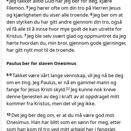
4
Jeg takker alltid Gud når jeg ber for deg, kjære
Filemon.
5
Jeg hører ofte om din tro på Herren Jesus
og kjærligheten du viser alle troende.
6
Jeg ber om at
den styrken du har gitt andre gjennom din tro, også
vil få alle til å innse hvor mye godt de kan utrette for
Kristus.
7
Jeg ble selv svært glad og oppmuntret da jeg
hørte hvordan du, min bror, gjennom gode gjerninger,
har gitt nytt mot til de troende.
Paulus ber for slaven Onesimus
8-9
Takket være vårt lange vennskap, vil jeg nå be deg
om en ting. Jeg Paulus, er nå en gammel mann og
fange for Jesus Kristi skyld.
[
b
]
Jeg kunne nok kreve
denne tjenesten av deg i kraft av at oppdraget mitt
kommer fra Kristus, men det vil jeg ikke.
10
Det jeg ber deg om, er at du må være god mot
Onesimus. Han har blitt som en sønn for meg, etter
som han kom til tro ved mitt arbeid her i fengslet.