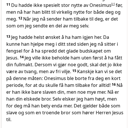
11
Du hadde ikke spesielt stor nytte av Onesimus
[
c
]
før,
men nå har han blitt til virkelig nytte for både deg og
meg.
12
Når jeg nå sender ham tilbake til deg, er det
som om jeg sendte en del av meg selv.
13
Jeg hadde helst ønsket å ha ham igjen her. Da
kunne han hjelpe meg i ditt sted siden jeg nå sitter i
fengsel for å ha spredd det glade budskapet om
Jesus.
14
Jeg ville ikke beholde ham uten først å ha fått
din fullmakt. Dersom vi gjør noe godt, skal det jo ikke
være av tvang, men av fri vilje.
15
Kanskje kan vi se det
på denne måten: Onesimus ble borte fra deg en kort
periode, for at du skulle få ham tilbake for alltid!
16
Nå
er han ikke bare slaven din, men noe mye mer. Nå er
han din elskede bror. Selv elsker jeg ham høyt, men
for deg må han bety enda mer. Det gjelder både som
slave og som en troende bror som hører Herren Jesus
til.