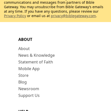
communications and messages from partners of Bible
Gateway. You may unsubscribe from Bible Gateway’s emails
at any time. If you have any questions, please review our
Privacy Policy
or email us at
privacy@biblegateway.com
.
ABOUT
About
News & Knowledge
Statement of Faith
Mobile App
Store
Blog
Newsroom
Support Us