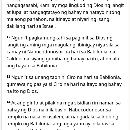
nangagsasabi, Kami ay mga lingkod ng Dios ng langit
at lupa, at nangagtatayo ng bahay na natayo nitong
malaong panahon, na itinayo at niyari ng isang
dakilang hari sa Israel.
12
Nguni't pagkamungkahi sa pagiinit sa Dios ng
langit ng aming mga magulang, ibinigay niya sila sa
kamay ni Nabucodonosor na hari sa Babilonia, na
Caldeo, na siyang gumiba ng bahay na ito, at dinala
ang bayan sa Babilonia.
13
Nguni't sa unang taon ni Ciro na hari sa Babilonia,
gumawa ng pasiya si Ciro na hari na itayo ang bahay
na ito ng Dios,
14
At ang ginto at pilak na mga sisidlan rin naman sa
bahay ng Dios na inilabas ni Nabucodonosor sa
templo na nasa Jerusalem, at nangadala sa loob ng
templo ng Babilonia, ang mga yaon ay inilabas sa