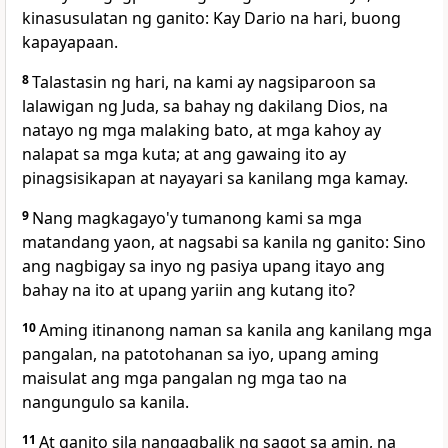
kinasusulatan ng ganito: Kay Dario na hari, buong
kapayapaan.
8
Talastasin ng hari, na kami ay nagsiparoon sa
lalawigan ng Juda, sa bahay ng dakilang Dios, na
natayo ng mga malaking bato, at mga kahoy ay
nalapat sa mga kuta; at ang gawaing ito ay
pinagsisikapan at nayayari sa kanilang mga kamay.
9
Nang magkagayo'y tumanong kami sa mga
matandang yaon, at nagsabi sa kanila ng ganito: Sino
ang nagbigay sa inyo ng pasiya upang itayo ang
bahay na ito at upang yariin ang kutang ito?
10
Aming itinanong naman sa kanila ang kanilang mga
pangalan, na patotohanan sa iyo, upang aming
maisulat ang mga pangalan ng mga tao na
nangungulo sa kanila.
11
At ganito sila nangagbalik ng sagot sa amin, na