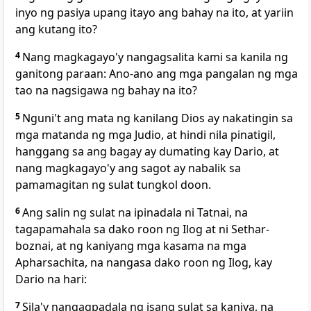
inyo ng pasiya upang itayo ang bahay na ito, at yariin
ang kutang ito?
4
Nang magkagayo'y nangagsalita kami sa kanila ng
ganitong paraan: Ano-ano ang mga pangalan ng mga
tao na nagsigawa ng bahay na ito?
5
Nguni't ang mata ng kanilang Dios ay nakatingin sa
mga matanda ng mga Judio, at hindi nila pinatigil,
hanggang sa ang bagay ay dumating kay Dario, at
nang magkagayo'y ang sagot ay nabalik sa
pamamagitan ng sulat tungkol doon.
6
Ang salin ng sulat na ipinadala ni Tatnai, na
tagapamahala sa dako roon ng Ilog at ni Sethar-
boznai, at ng kaniyang mga kasama na mga
Apharsachita, na nangasa dako roon ng Ilog, kay
Dario na hari:
7
Sila'y nangagpadala ng isang sulat sa kaniya, na