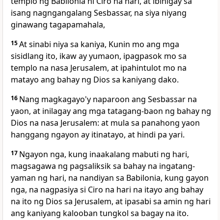
templo ng Babilonia ni Ciro na hari, at ibinigay sa
isang nagngangalang Sesbassar, na siya niyang
ginawang tagapamahala,
15
At sinabi niya sa kaniya, Kunin mo ang mga
sisidlang ito, ikaw ay yumaon, ipagpasok mo sa
templo na nasa Jerusalem, at ipahintulot mo na
matayo ang bahay ng Dios sa kaniyang dako.
16
Nang magkagayo'y naparoon ang Sesbassar na
yaon, at inilagay ang mga tatagang-baon ng bahay ng
Dios na nasa Jerusalem: at mula sa panahong yaon
hanggang ngayon ay itinatayo, at hindi pa yari.
17
Ngayon nga, kung inaakalang mabuti ng hari,
magsagawa ng pagsaliksik sa bahay na ingatang-
yaman ng hari, na nandiyan sa Babilonia, kung gayon
nga, na nagpasiya si Ciro na hari na itayo ang bahay
na ito ng Dios sa Jerusalem, at ipasabi sa amin ng hari
ang kaniyang kalooban tungkol sa bagay na ito.