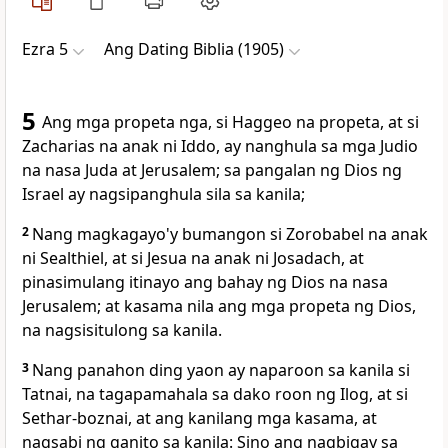
Ezra 5
Ang Dating Biblia (1905)
5
Ang mga propeta nga, si Haggeo na propeta, at si
Zacharias na anak ni Iddo, ay nanghula sa mga Judio
na nasa Juda at Jerusalem; sa pangalan ng Dios ng
Israel ay nagsipanghula sila sa kanila;
2
Nang magkagayo'y bumangon si Zorobabel na anak
ni Sealthiel, at si Jesua na anak ni Josadach, at
pinasimulang itinayo ang bahay ng Dios na nasa
Jerusalem; at kasama nila ang mga propeta ng Dios,
na nagsisitulong sa kanila.
3
Nang panahon ding yaon ay naparoon sa kanila si
Tatnai, na tagapamahala sa dako roon ng Ilog, at si
Sethar-boznai, at ang kanilang mga kasama, at
nagsabi ng ganito sa kanila: Sino ang nagbigay sa