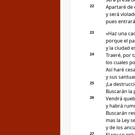
22
Apartaré de 
y será violad
pues entrará
23
»Haz una ca
porque el paí
y la ciudad e
24
Traeré, por t
los cuales po
Así haré ces
y sus santua
25
¡La destrucci
Buscarán la 
26
Vendrá queb
y habrá rum
Buscarán res
mas la Ley se
y de los anci
27
El rey se enl