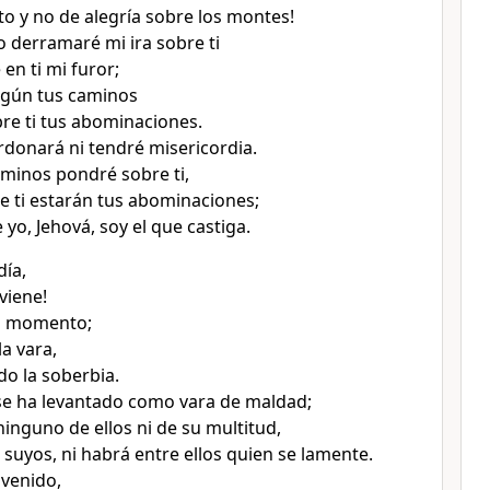
to y no de alegría sobre los montes!
 derramaré mi ira sobre ti
en ti mi furor;
egún tus caminos
re ti tus abominaciones.
rdonará ni tendré misericordia.
minos pondré sobre ti,
e ti estarán tus abominaciones;
 yo, Jehová, soy el que castiga.
día,
viene!
el momento;
la vara,
do la soberbia.
 se ha levantado como vara de maldad;
inguno de ellos ni de su multitud,
 suyos, ni habrá entre ellos quien se lamente.
 venido,