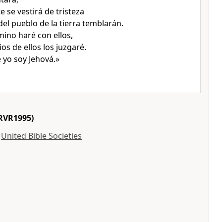
 se vestirá de tristeza
del pueblo de la tierra temblarán.
ino haré con ellos,
ios de ellos los juzgaré.
 yo soy Jehová.»
RVR1995)
y
United Bible Societies