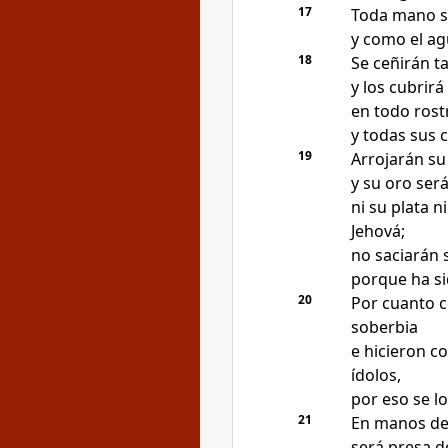
17
Toda mano se
y como el agu
18
Se ceñirán t
y los cubrirá 
en todo ros
y todas sus 
19
Arrojarán su 
y su oro ser
ni su plata n
Jehová;
no saciarán 
porque ha si
20
Por cuanto c
soberbia
e hicieron c
ídolos,
por eso se l
21
En manos de 
será presa de