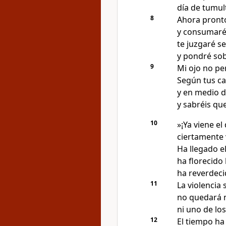
día de tumul
8
Ahora pronto
y consumaré 
te juzgaré s
y pondré sob
9
Mi ojo no pe
Según tus ca
y en medio d
y sabréis que
10
»¡Ya viene el 
ciertamente 
Ha llegado 
ha florecido 
ha reverdeci
11
La violencia
no quedará n
ni uno de los
12
El tiempo ha