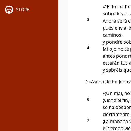
»“El fin, el fi
STORE
sobre los cua
3
Ahora será el
pues enviaré 
caminos,
y pondré sob
4
Mi ojo no te
antes pondré
estarán tus 
y sabréis que
5
»Así ha dicho Jehov
»¡Un mal, he
6
¡Viene el fin, 
se ha desper
ciertamente 
7
¡La mañana vi
el tiempo vie