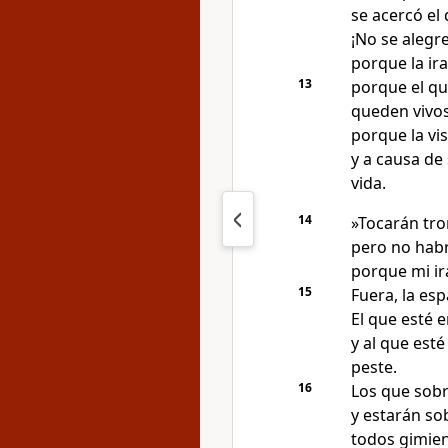
se acercó el 
¡No se alegre
porque la ira
13
porque el qu
queden vivos
porque la vi
y a causa de
vida.
14
»Tocarán tro
pero no habrá
porque mi ir
15
Fuera, la esp
El que esté 
y al que esté
peste.
16
Los que sobr
y estarán so
todos gimien