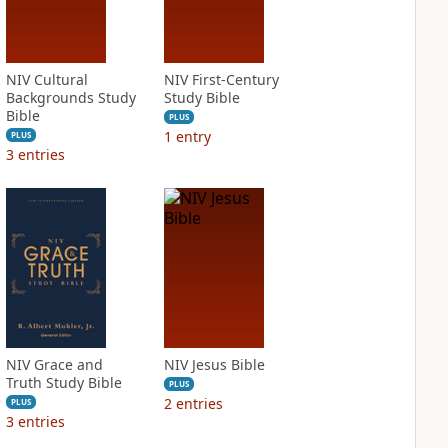
NIV Cultural
NIV First-Century
Backgrounds Study
Study Bible
Bible
PLUS
1
entry
PLUS
3
entries
NIV Grace and
NIV Jesus Bible
Truth Study Bible
PLUS
2
entries
PLUS
3
entries