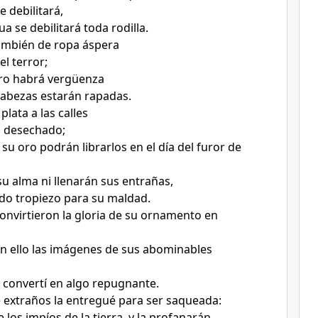
 debilitará,
a se debilitará toda rodilla.
ambién de ropa áspera
el terror;
tro habrá vergüenza
cabezas estarán rapadas.
plata a las calles
á desechado;
i su oro podrán librarlos en el día del furor de
su alma ni llenarán sus entrañas,
do tropiezo para su maldad.
onvirtieron la gloria de su ornamento en
on ello las imágenes de sus abominables
o convertí en algo repugnante.
extraños la entregué para ser saqueada:
 los impíos de la tierra, y la profanarán.