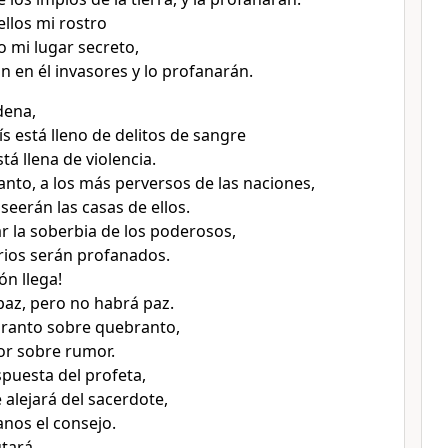
ellos mi rostro
o mi lugar secreto,
n en él invasores y lo profanarán.
dena,
s está lleno de delitos de sangre
stá llena de violencia.
anto, a los más perversos de las naciones,
seerán las casas de ellos.
ar la soberbia de los poderosos,
rios serán profanados.
ón llega!
paz, pero no habrá paz.
ranto sobre quebranto,
or sobre rumor.
puesta del profeta,
 alejará del sacerdote,
anos el consejo.
utará,