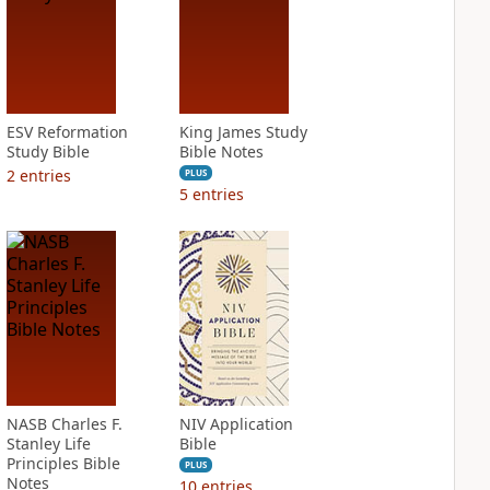
ESV Reformation
King James Study
Study Bible
Bible Notes
2
entries
PLUS
5
entries
NASB Charles F.
NIV Application
Stanley Life
Bible
Principles Bible
PLUS
Notes
10
entries