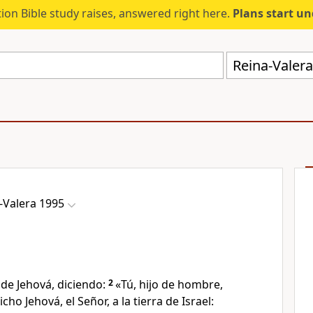
ion Bible study raises, answered right here.
Plans start u
Reina-Valer
-Valera 1995
 de Jehová, diciendo:
2
«Tú, hijo de hombre,
cho Jehová, el Señor, a la tierra de Israel: