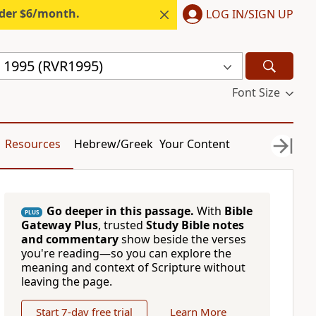
nder $6/month.
LOG IN/SIGN UP
a 1995 (RVR1995)
Font Size
Resources
Hebrew/Greek
Your Content
Go deeper in this passage.
With
Bible
PLUS
Gateway Plus
, trusted
Study Bible notes
and commentary
show beside the verses
you're reading—so you can explore the
meaning and context of Scripture without
leaving the page.
Start 7-day free trial
Learn More