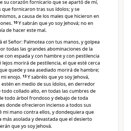
e su corazón fornicario que se apartó de mí,
 que fornicaron tras sus ídolos; y se
mismos, a causa de los males que hicieron en
iones.
10
Y sabrán que yo soy Jehová; no en
bía de hacer este mal.
vá el Señor: Palmotea con tus manos, y golpea
, por todas las grandes abominaciones de la
ue con espada y con hambre y con pestilencia
é lejos morirá de pestilencia, el que esté cerca
l que quede y sea asediado morirá de hambre;
 mi enojo.
13
Y sabréis que yo soy Jehová,
estén en medio de sus ídolos, en derredor
e todo collado alto, en todas las cumbres de
de todo árbol frondoso y debajo de toda
res donde ofrecieron incienso a todos sus
é mi mano contra ellos, y dondequiera que
ra más asolada y devastada que el desierto
cerán que yo soy Jehová.