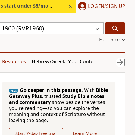
s start under $6/month.
Start free.
LOG IN/SIGN UP
a 1960 (RVR1960)
Font Size
Resources
Hebrew/Greek
Your Content
Go deeper in this passage.
With
Bible
PLUS
Gateway Plus
, trusted
Study Bible notes
and commentary
show beside the verses
you're reading—so you can explore the
meaning and context of Scripture without
leaving the page.
Start 7-day free trial
Learn More