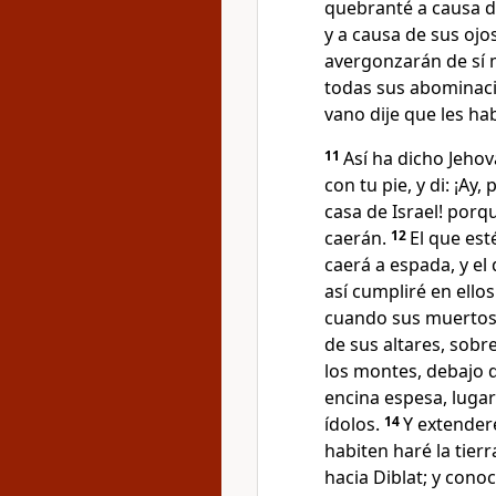
quebranté a causa d
y a causa de sus ojos
avergonzarán de sí 
todas sus abominac
vano dije que les ha
11
Así ha dicho Jeho
con tu pie, y di: ¡Ay
casa de Israel! porq
caerán.
12
El que est
caerá a espada, y e
así cumpliré en ellos
cuando sus muertos 
de sus altares, sobr
los montes, debajo 
encina espesa, luga
ídolos.
14
Y extender
habiten haré la tier
hacia Diblat; y cono