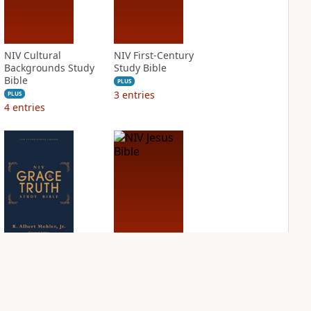
NIV Cultural
NIV First-Century
Backgrounds Study
Study Bible
Bible
PLUS
3
entries
PLUS
4
entries
NIV Grace and
NIV Jesus Bible
Truth Study Bible
PLUS
2
entries
PLUS
3
entries