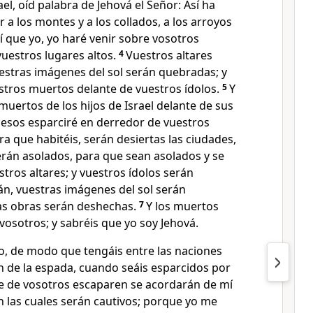
el, oíd palabra de Jehová el Señor: Así ha
 a los montes y a los collados, a los arroyos
uí que yo, yo haré venir sobre vosotros
vuestros lugares altos.
4
Vuestros altares
estras imágenes del sol serán quebradas; y
stros muertos delante de vuestros ídolos.
5
Y
uertos de los hijos de Israel delante de sus
uesos esparciré en derredor de vuestros
 que habitéis, serán desiertas las ciudades,
serán asolados, para que sean asolados y se
tros altares; y vuestros ídolos serán
n, vuestras imágenes del sol serán
ras obras serán deshechas.
7
Y los muertos
osotros; y sabréis que yo soy Jehová.
o, de modo que tengáis entre las naciones
 de la espada, cuando seáis esparcidos por
ue de vosotros escaparen se acordarán de mí
n las cuales serán cautivos; porque yo me