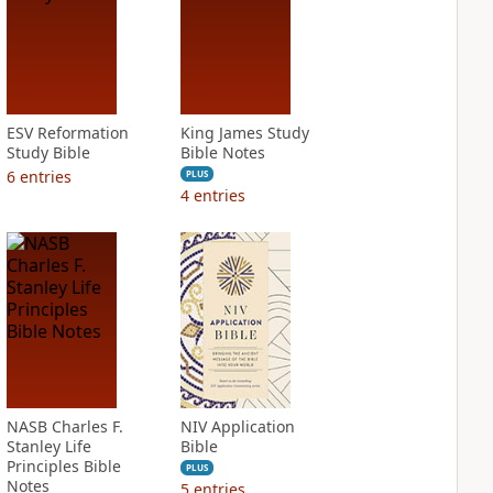
ESV Reformation
King James Study
Study Bible
Bible Notes
6
entries
PLUS
4
entries
NASB Charles F.
NIV Application
Stanley Life
Bible
Principles Bible
PLUS
Notes
5
entries