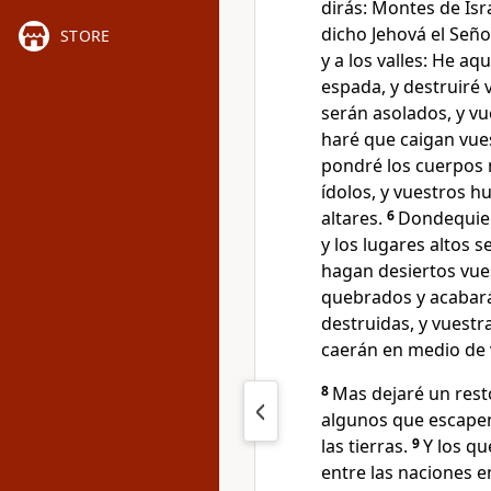
dirás: Montes de Isra
dicho Jehová el Señor
STORE
y a los valles: He aq
espada, y destruiré 
serán asolados, y vu
haré que caigan vue
pondré los cuerpos m
ídolos, y vuestros h
altares.
6
Dondequiera
y los lugares altos 
hagan desiertos vues
quebrados y acabará
destruidas, y vuest
caerán en medio de v
8
Mas dejaré un rest
algunos que escapen
las tierras.
9
Y los q
entre las naciones e