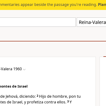
mmentaries appear beside the passage you're reading.
Plan
Reina-Valer
-Valera 1960
montes de Israel
 de Jehová, diciendo:
2
Hijo de hombre, pon tu
es de Israel, y profetiza contra ellos.
3
Y